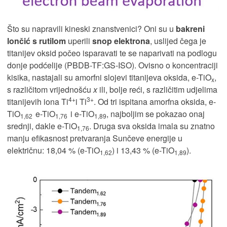
Što su napravili kineski znanstvenici? Oni su u
bakreni
lončić s rutilom
uperili
snop elektrona
, uslijed čega je
titanijev oksid počeo isparavati te se naparivati na podlogu
donje podćelije (PBDB-TF:GS-ISO). Ovisno o koncentraciji
kisika, nastajali su amorfni slojevi titanijeva oksida, e-TiO
,
x
s različitom vrijednošću
x
ili, bolje reći, s različitim udjelima
4+
3+
titanijevih iona Ti
i Ti
. Od tri ispitana amorfna oksida, e-
TiO
e-TiO
i e-TiO
, najboljim se pokazao onaj
1,62
1,76
1,89
srednji, dakle e-TiO
. Druga sva oksida imala su znatno
1,76
manju efikasnost pretvaranja Sunčeve energije u
električnu: 18,04 % (e-TiO
) i 13,43 % (e-TiO
).
1,62
1,89