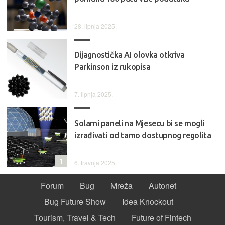
28. lipnja 2025.
Dijagnostička AI olovka otkriva
Parkinson iz rukopisa
7. lipnja 2025.
Solarni paneli na Mjesecu bi se mogli
izrađivati od tamo dostupnog regolita
1
6. travnja 2025.
Forum
Bug
Mreža
Autonet
Bug Future Show
Idea Knockout
Tourism, Travel & Tech
Future of Fintech