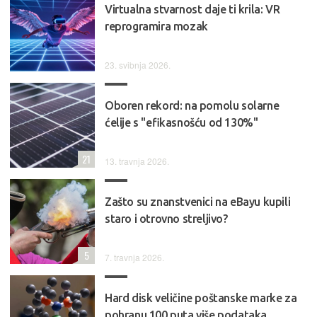
Virtualna stvarnost daje ti krila: VR
reprogramira mozak
23. svibnja 2026.
Oboren rekord: na pomolu solarne
ćelije s "efikasnošću od 130%"
21
13. travnja 2026.
Zašto su znanstvenici na eBayu kupili
staro i otrovno streljivo?
5
7. travnja 2026.
Hard disk veličine poštanske marke za
pohranu 100 puta više podataka