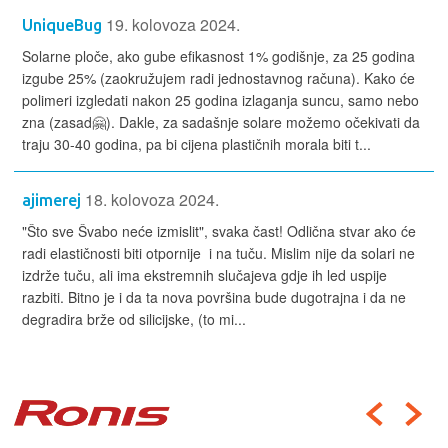
19. kolovoza 2024.
UniqueBug
Solarne ploče, ako gube efikasnost 1% godišnje, za 25 godina
izgube 25% (zaokružujem radi jednostavnog računa). Kako će
polimeri izgledati nakon 25 godina izlaganja suncu, samo nebo
zna (zasad🤗). Dakle, za sadašnje solare možemo očekivati da
traju 30-40 godina, pa bi cijena plastičnih morala biti t...
18. kolovoza 2024.
ajimerej
"Što sve Švabo neće izmislit", svaka čast! Odlična stvar ako će
radi elastičnosti biti otpornije i na tuču. Mislim nije da solari ne
izdrže tuču, ali ima ekstremnih slučajeva gdje ih led uspije
razbiti. Bitno je i da ta nova površina bude dugotrajna i da ne
degradira brže od silicijske, (to mi...