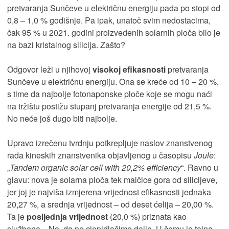
pretvaranja Sunčeve u električnu energiju pada po stopi od
0,8 – 1,0 % godišnje. Pa ipak, unatoč svim nedostacima,
čak 95 % u 2021. godini proizvedenih solarnih ploča bilo je
na bazi kristalnog silicija. Zašto?
Odgovor leži u njihovoj
visokoj efikasnosti
pretvaranja
Sunčeve u električnu energiju. Ona se kreće od 10 – 20 %,
s time da najbolje fotonaponske ploče koje se mogu naći
na tržištu postižu stupanj pretvaranja energije od 21,5 %.
No neće još dugo biti najbolje.
Upravo izrečenu tvrdnju potkrepljuje naslov znanstvenog
rada kineskih znanstvenika objavljenog u časopisu
Joule
:
„
Tandem organic solar cell with 20,2% efficiency
“. Ravno u
glavu: nova je solarna ploča tek malčice gora od silicijeve,
jer joj je najviša izmjerena vrijednost efikasnosti jednaka
20,27 %, a srednja vrijednost – od deset ćelija – 20,00 %.
Ta je
posljednja vrijednost
(20,0 %) priznata kao
službena... No, da ne cjepidlačimo dalje. U čemu je tajna