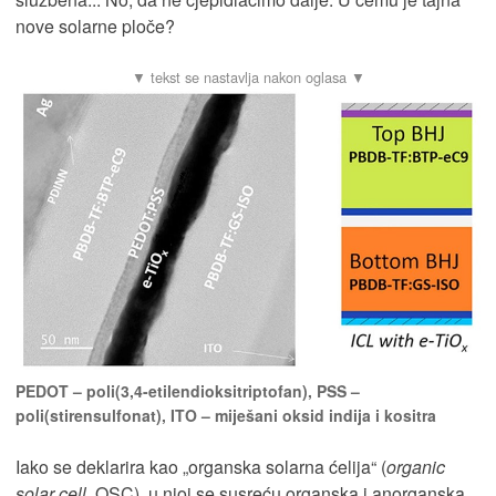
nove solarne ploče?
PEDOT – poli(3,4-etilendioksitriptofan), PSS –
poli(stirensulfonat), ITO – miješani oksid indija i kositra
Iako se deklarira kao „organska solarna ćelija“ (
organic
solar cell
, OSC), u njoj se susreću organska i anorganska