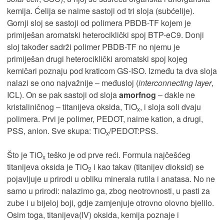
kemija. Ćelija se naime sastoji od tri sloja (subćelije).
Gornji sloj se sastoji od polimera PBDB-TF kojem je
primiješan aromatski heterociklički spoj BTP-eC9. Donji
sloj također sadrži polimer PBDB-TF no njemu je
primiješan drugi heterociklički aromatski spoj kojeg
kemičari poznaju pod kraticom GS-ISO. Između ta dva sloja
nalazi se ono najvažnije – međusloj (
interconnecting layer
,
ICL). On se pak sastoji od sloja
amorfnog
– dakle ne
kristaliničnog – titanijeva oksida, TiO
, i sloja soli dvaju
x
polimera. Prvi je polimer, PEDOT, naime kation, a drugi,
PSS, anion. Sve skupa: TiO
/PEDOT:PSS.
x
Što je TiO
teško je od prve reći. Formula najčešćeg
x
titanijeva oksida je TiO
i kao takav (titanijev dioksid) se
2
pojavljuje u prirodi u obliku minerala rutila i anatasa. No ne
samo u prirodi: nalazimo ga, zbog neotrovnosti, u pasti za
zube i u bijeloj boji, gdje zamjenjuje otrovno olovno bjelilo.
Osim toga, titanijeva(IV) oksida, kemija poznaje i