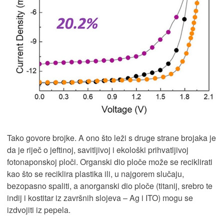
Tako govore brojke. A ono što leži s druge strane brojaka je
da je riječ o jeftinoj, savitljivoj i ekološki prihvatljivoj
fotonaponskoj ploči. Organski dio ploče može se reciklirati
kao što se reciklira plastika ili, u najgorem slučaju,
bezopasno spaliti, a anorganski dio ploče (titanij, srebro te
indij i kostitar iz završnih slojeva – Ag i ITO) mogu se
izdvojiti iz pepela.