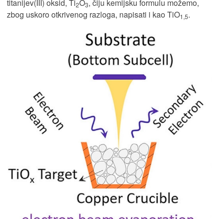
titanijev(III) oksid, Ti
O
, čiju kemijsku formulu možemo,
2
3
zbog uskoro otkrivenog razloga, napisati i kao TiO
.
1,5