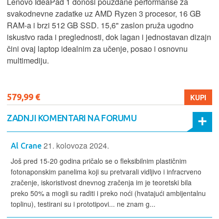
Lenovo IdeaPad 1 donosi pouzdane performanse za
svakodnevne zadatke uz AMD Ryzen 3 procesor, 16 GB
RAM-a i brzi 512 GB SSD. 15,6" zaslon pruža ugodno
iskustvo rada i preglednosti, dok lagan i jednostavan dizajn
čini ovaj laptop idealnim za učenje, posao i osnovnu
multimediju.
579,99 €
KUPI
ZADNJI KOMENTARI NA FORUMU
21. kolovoza 2024.
Al Crane
Još pred 15-20 godina pričalo se o fleksibilnim plastičnim
fotonaponskim panelima koji su pretvarali vidljivo i infracrveno
zračenje, iskoristivost dnevnog zračenja im je teoretski bila
preko 50% a mogli su raditi i preko noći (hvatajući ambijentalnu
toplinu), testirani su i prototipovi... ne znam g...