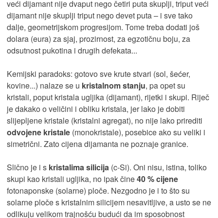
veći dijamant nije dvaput nego četiri puta skuplji, triput veći
dijamant nije skuplji triput nego devet puta – i sve tako
dalje, geometrijskom progresijom. Tome treba dodati još
dolara (eura) za sjaj, prozirnost, za egzotičnu boju, za
odsutnost pukotina i drugih defekata...
Kemijski paradoks: gotovo sve krute stvari (sol, šećer,
kovine...) nalaze se u
kristalnom stanju
, pa opet su
kristali, poput kristala ugljika (dijamant), rijetki i skupi. Riječ
je dakako o veličini i obliku kristala, jer lako je dobiti
slijepljene kristale (kristalni agregat), no nije lako prirediti
odvojene kristale
(monokristale), posebice ako su veliki i
simetrični. Zato cijena dijamanta ne poznaje granice.
Slično je i s
kristalima silicija
(c-Si). Oni nisu, istina, toliko
skupi kao kristali ugljika, no ipak čine
40 % cijene
fotonaponske (solarne) ploče. Nezgodno je i to što su
solarne ploče s kristalnim silicijem nesavitljive, a usto se ne
odlikuju velikom trajnošću budući da im sposobnost