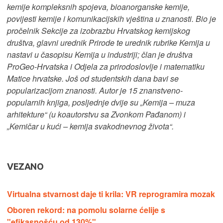
kemije kompleksnih spojeva, bioanorganske kemije,
povijesti kemije i komunikacijskih vještina u znanosti. Bio je
pročelnik Sekcije za izobrazbu Hrvatskog kemijskog
društva, glavni urednik Prirode te urednik rubrike Kemija u
nastavi u časopisu Kemija u industriji; član je društva
ProGeo-Hrvatska i Odjela za prirodoslovlje i matematiku
Matice hrvatske. Još od studentskih dana bavi se
popularizacijom znanosti. Autor je 15 znanstveno-
popularnih knjiga, posljednje dvije su „Kemija – muza
arhitekture“ (u koautorstvu sa Zvonkom Pađanom) i
„Kemičar u kući – kemija svakodnevnog života“.
VEZANO
Virtualna stvarnost daje ti krila: VR reprogramira mozak
Oboren rekord: na pomolu solarne ćelije s
"efikasnošću od 130%"