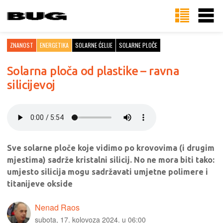
ZNANOST
ENERGETIKA
SOLARNE ĆELIJE
SOLARNE PLOČE
Solarna ploča od plastike – ravna
silicijevoj
Sve solarne ploče koje vidimo po krovovima (i drugim
mjestima) sadrže kristalni silicij. No ne mora biti tako:
umjesto silicija mogu sadržavati umjetne polimere i
titanijeve okside
Nenad Raos
subota, 17. kolovoza 2024. u 06:00