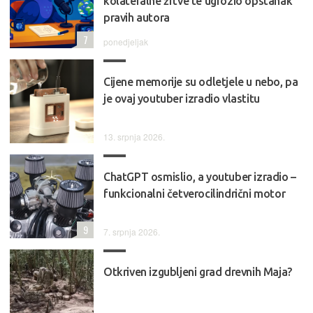
kolateralne žrtve te ugrozio opstanak
pravih autora
7
ponedjeljak
Cijene memorije su odletjele u nebo, pa
je ovaj youtuber izradio vlastitu
13. srpnja 2026.
ChatGPT osmislio, a youtuber izradio –
funkcionalni četverocilindrični motor
9
7. srpnja 2026.
Otkriven izgubljeni grad drevnih Maja?