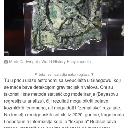
Mark Cartwright / World History Encyclopedia
Tu u priču ulaze astronomi sa sveučilišta u Glasgowu, koji
se inače bave detekcijom gravitacijskih valova. Oni su
iskoristili iste metode statističkog modeliranja (Bayesovu
regresijsku analizu), čiji rezultati mogu otkriti pojave
kozmičkih fenomena, ali mogu dati i "zemaljske" rezultate.
Na temelju rendgenskih snimki iz 2020. godine, fragmenata
i nepotpunih informacija koje je "iskopala" Budiseliceva