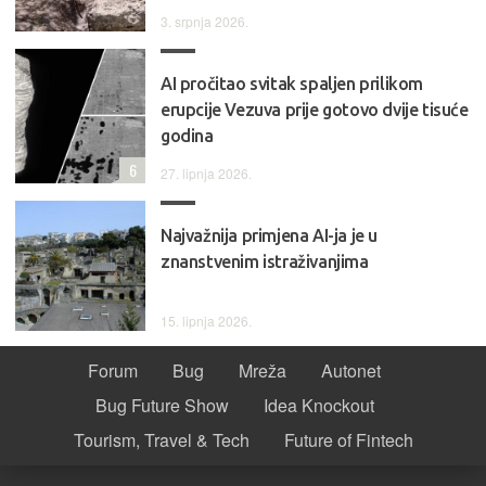
3. srpnja 2026.
AI pročitao svitak spaljen prilikom
erupcije Vezuva prije gotovo dvije tisuće
godina
6
27. lipnja 2026.
Najvažnija primjena AI-ja je u
znanstvenim istraživanjima
15. lipnja 2026.
Forum
Bug
Mreža
Autonet
Bug Future Show
Idea Knockout
Tourism, Travel & Tech
Future of Fintech