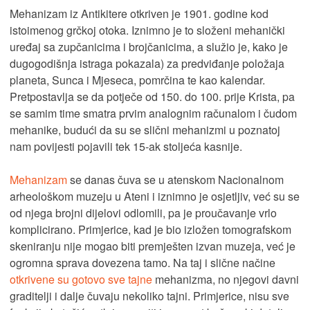
Mehanizam iz Antikitere otkriven je 1901. godine kod
istoimenog grčkoj otoka. Iznimno je to složeni mehanički
uređaj sa zupčanicima i brojčanicima, a služio je, kako je
dugogodišnja istraga pokazala) za predviđanje položaja
planeta, Sunca i Mjeseca, pomrčina te kao kalendar.
Pretpostavlja se da potječe od 150. do 100. prije Krista, pa
se samim time smatra prvim analognim računalom i čudom
mehanike, budući da su se slični mehanizmi u poznatoj
nam povijesti pojavili tek 15-ak stoljeća kasnije.
Mehanizam
se danas čuva se u atenskom Nacionalnom
arheološkom muzeju u Ateni i iznimno je osjetljiv, već su se
od njega brojni dijelovi odlomili, pa je proučavanje vrlo
komplicirano. Primjerice, kad je bio izložen tomografskom
skeniranju nije mogao biti premješten izvan muzeja, već je
ogromna sprava dovezena tamo. Na taj i slične načine
otkrivene su gotovo sve tajne
mehanizma, no njegovi davni
graditelji i dalje čuvaju nekoliko tajni. Primjerice, nisu sve