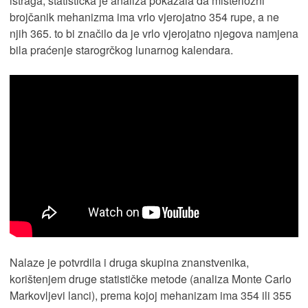
istraga, statistička je analiza pokazala da misteriozni
brojčanik mehanizma ima vrlo vjerojatno 354 rupe, a ne
njih 365. to bi značilo da je vrlo vjerojatno njegova namjena
bila praćenje starogrčkog lunarnog kalendara.
Nalaze je potvrdila i druga skupina znanstvenika,
korištenjem druge statističke metode (analiza Monte Carlo
Markovljevi lanci), prema kojoj mehanizam ima 354 ili 355