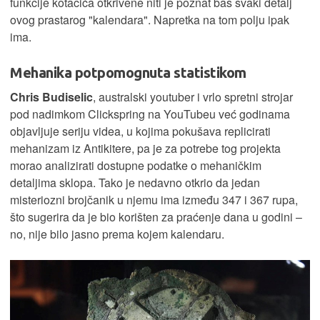
funkcije kotačića otkrivene niti je poznat baš svaki detalj
ovog prastarog "kalendara". Napretka na tom polju ipak
ima.
Mehanika potpomognuta statistikom
Chris Budiselic
, australski youtuber i vrlo spretni strojar
pod nadimkom Clickspring na YouTubeu već godinama
objavljuje seriju videa, u kojima pokušava replicirati
mehanizam iz Antikitere, pa je za potrebe tog projekta
morao analizirati dostupne podatke o mehaničkim
detaljima sklopa. Tako je nedavno otkrio da jedan
misteriozni brojčanik u njemu ima između 347 i 367 rupa,
što sugerira da je bio korišten za praćenje dana u godini –
no, nije bilo jasno prema kojem kalendaru.