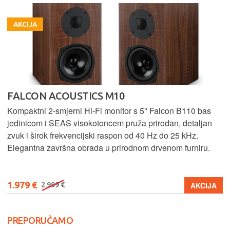
AKCIJA
FALCON ACOUSTICS M10
Kompaktni 2-smjerni Hi-Fi monitor s 5" Falcon B110 bas
jedinicom i SEAS visokotoncem pruža prirodan, detaljan
zvuk i širok frekvencijski raspon od 40 Hz do 25 kHz.
Elegantna završna obrada u prirodnom drvenom furniru.
1.979 €
AKCIJA
2.999 €
PREPORUČAMO