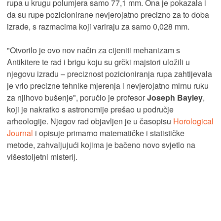
rupa u krugu polumjera samo 77,1 mm. Ona je pokazala i
da su rupe pozicionirane nevjerojatno precizno za to doba
izrade, s razmacima koji variraju za samo 0,028 mm.
"Otvorilo je ovo nov način za cijeniti mehanizam s
Antikitere te rad i brigu koju su grčki majstori uložili u
njegovu izradu – preciznost pozicioniranja rupa zahtijevala
je vrlo precizne tehnike mjerenja i nevjerojatno mirnu ruku
za njihovo bušenje", poručio je profesor
Joseph Bayley
,
koji je nakratko s astronomije prešao u područje
arheologije. Njegov rad objavljen je u časopisu
Horological
Journal
i opisuje primarno matematičke i statističke
metode, zahvaljujući kojima je bačeno novo svjetlo na
višestoljetni misterij.