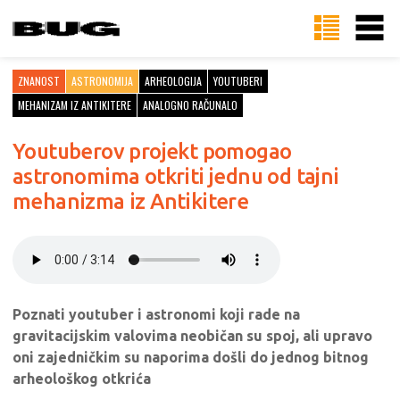
ZNANOST
ASTRONOMIJA
ARHEOLOGIJA
YOUTUBERI
MEHANIZAM IZ ANTIKITERE
ANALOGNO RAČUNALO
Youtuberov projekt pomogao
astronomima otkriti jednu od tajni
mehanizma iz Antikitere
Poznati youtuber i astronomi koji rade na
gravitacijskim valovima neobičan su spoj, ali upravo
oni zajedničkim su naporima došli do jednog bitnog
arheološkog otkrića