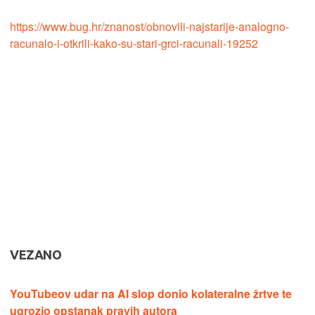
https://www.bug.hr/znanost/obnovili-najstarije-analogno-
racunalo-i-otkrili-kako-su-stari-grci-racunali-19252
VEZANO
YouTubeov udar na AI slop donio kolateralne žrtve te
ugrozio opstanak pravih autora