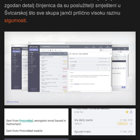
zgodan detalj činjenica da su poslužitelji smješteni u
Švicarskoj što sve skupa jamči prilično visoku razinu
sigurnosti
.