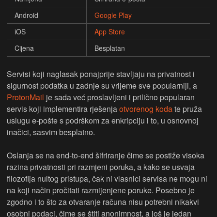
Android
Google Play
iOS
App Store
Cijena
Besplatan
Servisi koji naglasak ponajprije stavljaju na privatnost i
sigurnost podatka u zadnje su vrijeme sve popularniji, a
ProtonMail
je sada već proslavljeni i prilično popularan
servis koji implementira rješenja
otvorenog koda
te pruža
uslugu e-pošte s podrškom za enkripciju i to, u osnovnoj
inačici, sasvim besplatno.
Oslanja se na end-to-end šifriranje čime se postiže visoka
razina privatnosti pri razmjeni poruka, a kako se usvaja
filozofija nultog pristupa, čak ni vlasnici servisa ne mogu ni
na koji način pročitati razmijenjene poruke. Posebno je
zgodno i to što za otvaranje računa nisu potrebni nikakvi
osobni podaci, čime se štiti anonimnost, a još je jedan