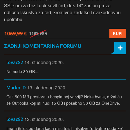
SSD‑om za brz i učinkovit rad, dok 14" zaslon pruža
odlično iskustvo za rad, kreativne zadatke i svakodnevnu
upotrebu.
1069,99 €
KUPI
1189,99 €
ZADNJI KOMENTARI NA FORUMU
14. studenog 2020.
lovac82
Ne nude 30 GB.....
13. studenog 2020.
Marko :D
Čak 500 MB prostora u besplatnoj verziji? Neka hvala, držat ću
se Outlooka koji mi nudi 15 GB i posebno 30 GB za OneDrive.
13. studenog 2020.
lovac82
Imam ih jos od dana kada nisu trazili nikakve "privatne podatke"