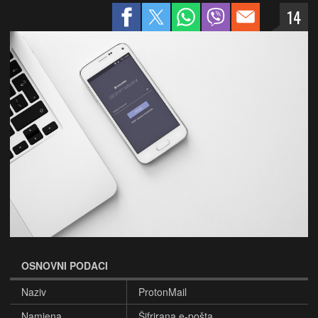
14
OSNOVNI PODACI
Naziv
ProtonMail
Namjena
Šifrirana e-pošta