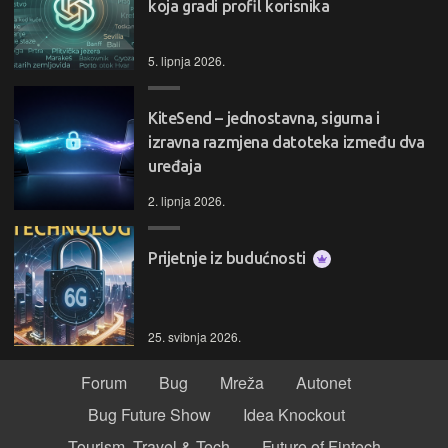
koja gradi profil korisnika
5. lipnja 2026.
KiteSend – jednostavna, sigurna i
izravna razmjena datoteka između dva
uređaja
2. lipnja 2026.
Prijetnje iz budućnosti
25. svibnja 2026.
Forum
Bug
Mreža
Autonet
Bug Future Show
Idea Knockout
Tourism, Travel & Tech
Future of Fintech