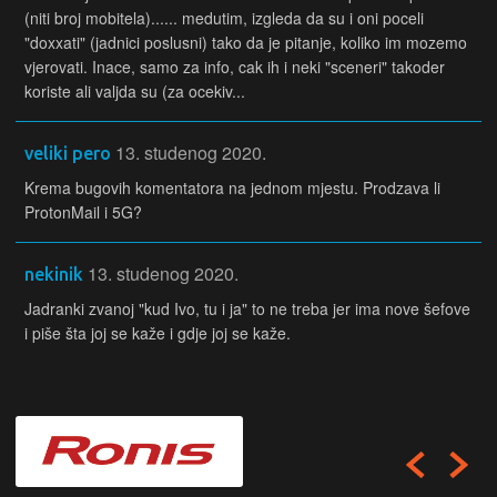
(niti broj mobitela)...... medutim, izgleda da su i oni poceli
"doxxati" (jadnici poslusni) tako da je pitanje, koliko im mozemo
vjerovati. Inace, samo za info, cak ih i neki "sceneri" takoder
koriste ali valjda su (za ocekiv...
13. studenog 2020.
veliki pero
Krema bugovih komentatora na jednom mjestu. Prodzava li
ProtonMail i 5G?
13. studenog 2020.
nekinik
Jadranki zvanoj "kud Ivo, tu i ja" to ne treba jer ima nove šefove
i piše šta joj se kaže i gdje joj se kaže.