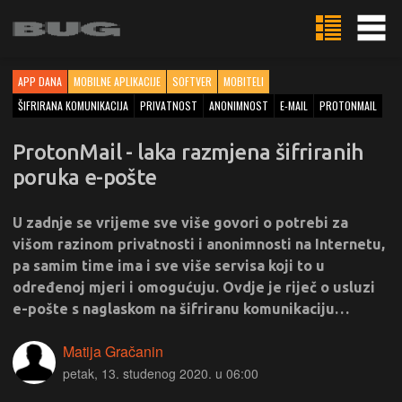
APP DANA
MOBILNE APLIKACIJE
SOFTVER
MOBITELI
ŠIFRIRANA KOMUNIKACIJA
PRIVATNOST
ANONIMNOST
E-MAIL
PROTONMAIL
ProtonMail - laka razmjena šifriranih
poruka e-pošte
U zadnje se vrijeme sve više govori o potrebi za
višom razinom privatnosti i anonimnosti na Internetu,
pa samim time ima i sve više servisa koji to u
određenoj mjeri i omogućuju. Ovdje je riječ o usluzi
e-pošte s naglaskom na šifriranu komunikaciju…
Matija Gračanin
petak, 13. studenog 2020. u 06:00