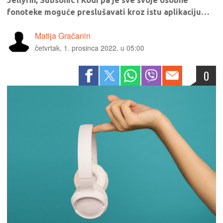
Jellyfin, Subsonic i Kodi pa je sve svoje osobne
fonoteke moguće preslušavati kroz istu aplikaciju…
Matija Gračanin
četvrtak, 1. prosinca 2022. u 05:00
0