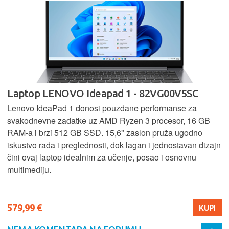
Laptop LENOVO Ideapad 1 - 82VG00V5SC
Lenovo IdeaPad 1 donosi pouzdane performanse za
svakodnevne zadatke uz AMD Ryzen 3 procesor, 16 GB
RAM-a i brzi 512 GB SSD. 15,6" zaslon pruža ugodno
iskustvo rada i preglednosti, dok lagan i jednostavan dizajn
čini ovaj laptop idealnim za učenje, posao i osnovnu
multimediju.
579,99 €
KUPI