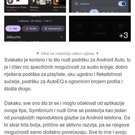
+3
Svakako je korisno i to što nudi podršku za Android Auto, tu
je i čitav niz specifičnih mogućnosti za audio knjige, dobro
riješena podrška za playliste, oku ugodno i fleksibilnost
sučelje, podršku za AutoEQ s ogromnim brojem profila i
štošta drugo.
Dakako, sve ono što bi se i moglo očekivati od aplikacije
ovoga tipa, Symfonium i nudi čime se postavlja kao jedan
od ponajboljih reproduktora glazbe za Android telefona. Da
bi stvar bila bolja, prilično se aktivno razvija, pa se njegove
mogućnosti samo dodatno povećavaju. Sve to ima i svoju