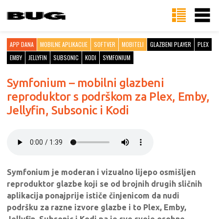
APP DANA
MOBILNE APLIKACIJE
SOFTVER
MOBITELI
GLAZBENI PLAYER
PLEX
EMBY
JELLYFIN
SUBSONIC
KODI
SYMFONIUM
Symfonium – mobilni glazbeni
reproduktor s podrškom za Plex, Emby,
Jellyfin, Subsonic i Kodi
Symfonium je moderan i vizualno lijepo osmišljen
reproduktor glazbe koji se od brojnih drugih sličnih
aplikacija ponajprije ističe činjenicom da nudi
podršku za razne izvore glazbe i to Plex, Emby,