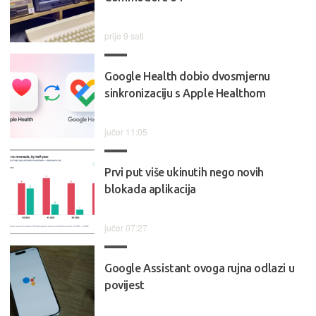
prije 9 sati
Google Health dobio dvosmjernu
sinkronizaciju s Apple Healthom
jučer 11:05
Prvi put više ukinutih nego novih
blokada aplikacija
jučer 07:27
Google Assistant ovoga rujna odlazi u
povijest