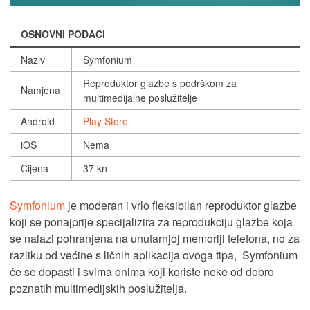
OSNOVNI PODACI
Naziv
Symfonium
Reproduktor glazbe s podrškom za
Namjena
multimedijalne poslužitelje
Android
Play Store
iOS
Nema
Cijena
37 kn
Symfonium
je moderan i vrlo fleksibilan reproduktor glazbe
koji se ponajprije specijalizira za reprodukciju glazbe koja
se nalazi pohranjena na unutarnjoj memoriji telefona, no za
razliku od većine s ličnih aplikacija ovoga tipa, Symfonium
će se dopasti i svima onima koji koriste neke od dobro
poznatih multimedijskih poslužitelja.