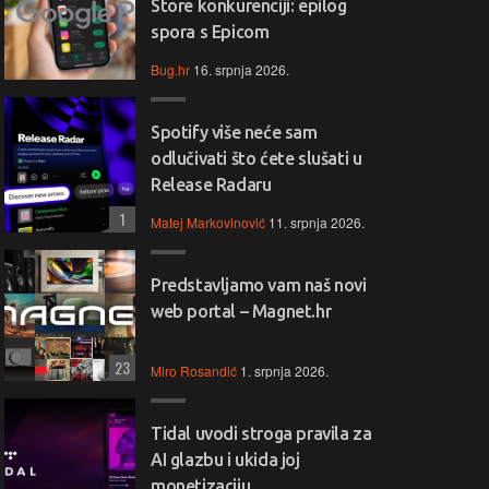
Store konkurenciji: epilog
spora s Epicom
Bug.hr
16. srpnja 2026.
Spotify više neće sam
odlučivati što ćete slušati u
Release Radaru
1
Matej Markovinović
11. srpnja 2026.
Predstavljamo vam naš novi
web portal – Magnet.hr
23
Miro Rosandić
1. srpnja 2026.
Tidal uvodi stroga pravila za
AI glazbu i ukida joj
monetizaciju