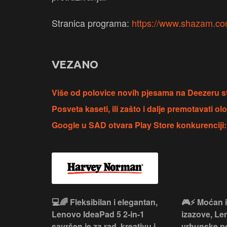
Stranica programa:
https://www.shazam.co
VEZANO
Više od polovice novih pjesama na Deezeru st
Posveta kaseti, ili zašto i dalje premotavati 
Google u SAD otvara Play Store konkurenciji:
 – premium
💻🌈 Fleksibilan i elegantan,
🎮⚡ Moćan 
ija i
Lenovo IdeaPad 5 2‑in‑1
izazove, L
e za rad i
savršen je za rad, kreativu i
vrhunske p