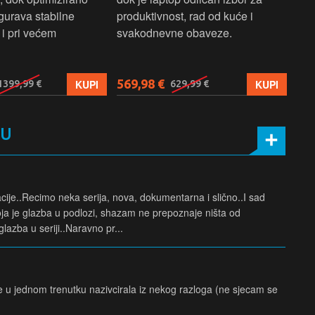
gurava stabilne
produktivnost, rad od kuće i
jed
i pri većem
svakodnevne obaveze.
lap
osn
569,98 €
579
KUPI
KUPI
1399,99 €
629,99 €
MU
cije..Recimo neka serija, nova, dokumentarna i slično..I sad
ja je glazba u podlozi, shazam ne prepoznaje ništa od
lazba u seriji..Naravno pr...
u jednom trenutku nazivcirala iz nekog razloga (ne sjecam se