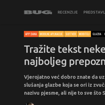
RECENZIJE
PREDSTAV
APP DANA
MOBILNE APLIKACIJE
SOFTVER
MOBITELI
GLAZBA
Tražite tekst neke
najboljeg prepozn
Vjerojatno već dobro znate da u
slušanja glazbe koja se ori iz zvu
nazivu pjesme, ali nije to sve št