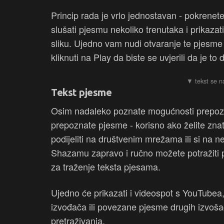
Princip rada je vrlo jednostavan - pokrene
slušati pjesmu nekoliko trenutaka i prikazati
sliku. Ujedno vam nudi otvaranje te pjesme
kliknuti na Play da biste se uvjerili da je to
Tekst pjesme
Osim nadaleko poznate mogućnosti prepozn
prepoznate pjesme - korisno ako želite znat
podijeliti na društvenim mrežama ili si na n
Shazamu zapravo i ručno možete potražiti p
za traženje teksta pjesama.
Ujedno će prikazati i videospot s YouTubea
izvođača ili povezane pjesme drugih izvošača
pretraživanja.