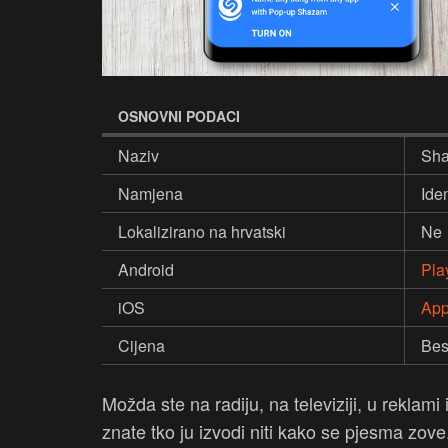
OSNOVNI PODACI
Naziv
Sh
Namjena
Ide
Lokalizirano na hrvatski
Ne
Android
Pla
iOS
App
Cijena
Bes
Možda ste na radiju, na televiziji, u reklami
znate tko ju izvodi niti kako se pjesma zove. 