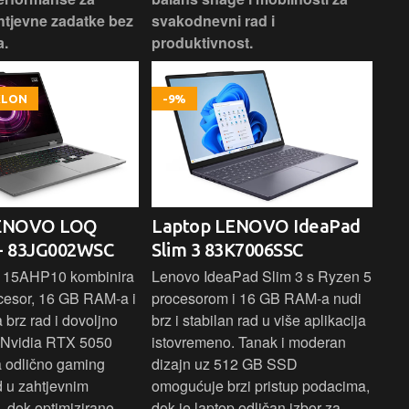
htjevne zadatke bez
svakodnevni rad i
rad
.
produktivnost.
kor
OKLON
-9%
LENOVO LOQ
Laptop LENOVO IdeaPad
La
- 83JG002WSC
Slim 3 83K7006SSC
1 
 15AHP10 kombinira
Lenovo IdeaPad Slim 3 s Ryzen 5
Len
cesor, 16 GB RAM-a i
procesorom i 16 GB RAM-a nudi
pou
brz rad i dovoljno
brz i stabilan rad u više aplikacija
sva
z Nvidia RTX 5050
istovremeno. Tanak i moderan
Ryz
a odlično gaming
dizajn uz 512 GB SSD
brz
ad u zahtjevnim
omogućuje brzi pristup podacima,
pru
, dok optimizirano
dok je laptop odličan izbor za
pre