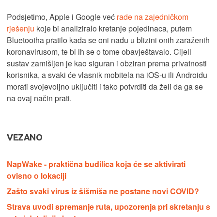
Podsjetimo, Apple i Google već
rade na zajedničkom
rješenju
koje bi analiziralo kretanje pojedinaca, putem
Bluetootha pratilo kada se oni nađu u blizini onih zaraženih
koronavirusom, te bi ih se o tome obavještavalo. Cijeli
sustav zamišljen je kao siguran i obziran prema privatnosti
korisnika, a svaki će vlasnik mobitela na iOS-u ili Androidu
morati svojevoljno uključiti i tako potvrditi da želi da ga se
na ovaj način prati.
VEZANO
NapWake - praktična budilica koja će se aktivirati
ovisno o lokaciji
Zašto svaki virus iz šišmiša ne postane novi COVID?
Strava uvodi spremanje ruta, upozorenja pri skretanju s