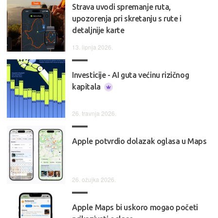
Strava uvodi spremanje ruta,
upozorenja pri skretanju s rute i
detaljnije karte
13. lipnja 2026.
Investicije - AI guta većinu rizičnog
kapitala
26. travnja 2026.
Apple potvrdio dolazak oglasa u Maps
26. ožujka 2026.
Apple Maps bi uskoro mogao početi