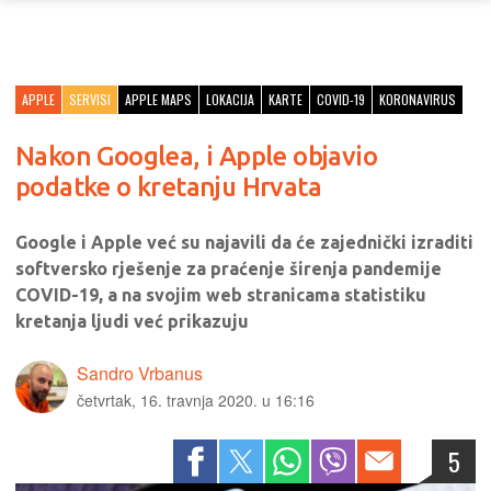
APPLE
SERVISI
APPLE MAPS
LOKACIJA
KARTE
COVID-19
KORONAVIRUS
Nakon Googlea, i Apple objavio
podatke o kretanju Hrvata
Google i Apple već su najavili da će zajednički izraditi
softversko rješenje za praćenje širenja pandemije
COVID-19, a na svojim web stranicama statistiku
kretanja ljudi već prikazuju
Sandro Vrbanus
četvrtak, 16. travnja 2020. u 16:16
5