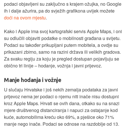
podaci objavljeni su zaključno s krajem ožujka, no Google
ih i dalje ažurira, pa do svježih grafikona uvijek možete
doći na ovom mjestu
.
Kako i Apple ima svoj kartografski servis Apple Maps, i oni
su odlučili objaviti podatke o mobilnosti građana u svijetu.
Podaci su također prikupljani putem mobitela, a ovdje su
prikazani zbirno, samo na razini država ili velikih gradova.
Za svaku regiju za koju je pregled dostupan pojavljuju se
obično tri linije – hodanje, vožnja i javni prijevoz.
Manje hodanja i vožnje
U slučaju Hrvatske i još nekih zemalja podataka za javni
prijevoz nema jer podaci o njemu niti inače nisu dostupni
kroz Apple Maps. Hrvati se ovih dana, otkako su na snazi
mjere društvenog distanciranja i napuci za ostajanje kod
kuće, automobilima kreću oko 69%, a pješice oko 71%
manje nego inače. Podaci se odnose na razdoblje od 13.