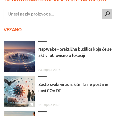
VEZANO
NapWake - praktična budilica koja će se
aktivirati ovisno o lokaciji
23. srpnja 2026.
Zašto svaki virus iz šišmiša ne postane
novi COVID?
31
11. srpnja 2026.