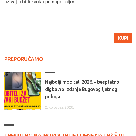
uživaj u hi-fi zvuku po super cijeni.
KUPI
PREPORUČAMO
Najbolji mobiteli 2026. - besplatno
digitalno izdanje Bugovog ljetnog
priloga
2. kolovoza 2026.
TRENUTNO NAJPOVOLJNIJE CIJENE NA TRŽIŠTU