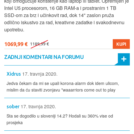
koji omogućuje korištenje kao laptop ili tablet. Opremljen je
Intel U5 procesorom, 16 GB RAM-a i prostranim 1 TB
SSD‑om za brz i učinkovit rad, dok 14" zaslon pruža
odlično iskustvo za rad, kreativne zadatke i svakodnevnu
upotrebu.
1069,99 €
KUPI
1189,99 €
ZADNJI KOMENTARI NA FORUMU
17. travnja 2020.
Xidrus
Jedva čekam da mi se upali korona-alarm dok idem ulicom,
mislim da ću staviti zvonjavu "waaarriors come out to play
17. travnja 2020.
sober
Sta se dogodilo u sloveniji 14.2? Hodali su 360% vise od
prosjeka