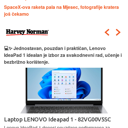
SpaceX-ova raketa pala na Mjesec, fotografije kratera
još čekamo
💻✨ Jednostavan, pouzdan i praktičan, Lenovo
IdeaPad 1 idealan je izbor za svakodnevni rad, učenje i
bezbrižno korištenje.
Laptop LENOVO Ideapad 1 - 82VG00V5SC
Lenovo IdeaPad 1 donosi pouzdane performanse za