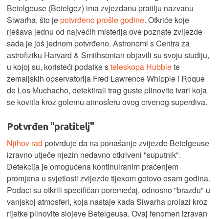
Betelgeuse (Betelgez) ima zvjezdanu pratilju nazvanu
Siwarha, što je
potvrđeno prošle godine
. Otkriće koje
rješava jednu od najvećih misterija ove poznate zvijezde
sada je još jednom potvrđeno. Astronomi s Centra za
astrofiziku Harvard & Smithsonian objavili su svoju studiju,
u kojoj su, koristeći podatke s
teleskopa Hubble
te
zemaljskih opservatorija Fred Lawrence Whipple i Roque
de Los Muchacho, detektirali trag guste plinovite tvari koja
se kovitla kroz golemu atmosferu ovog crvenog superdiva.
Potvrđen "pratitelj"
Njihov rad
potvrđuje da na ponašanje zvijezde Betelgeuse
izravno utječe njezin nedavno otkriveni "suputnik".
Detekcija je omogućena kontinuiranim praćenjem
promjena u svjetlosti zvijezde tijekom gotovo osam godina.
Podaci su otkrili specifičan poremećaj, odnosno "brazdu" u
vanjskoj atmosferi, koja nastaje kada Siwarha prolazi kroz
rijetke plinovite slojeve Betelgeusa. Ovaj fenomen izravan