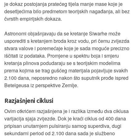
je dokaz postojanja pratećeg tijela manje mase koje je
desetljećima bilo predmetom teorijskih nagađanja, ali bez
čvrstih empirijskih dokaza.
Astronomi objašnjavaju da se kretanje Siwarhe može
usporediti s kretanjem broda kroz vodu, pri čemu zvijezda
stvara valove i poremećaje koje je sada moguće precizno
iščitati iz podataka. Promjene u spektru boja i smjeru
kretanja plinova podudaraju se s teorijskim modelima
prema kojima se trag gušćeg materijala pojavljuje svakih
2.100 dana, neposredno nakon što suputnik prođe ispred
Betelgeusa iz perspektive Zemlje.
Razjašnjeni ciklusi
Ovim otkrićem razjašnjena je i razlika između dva ciklusa
varijacija sjaja zvijezde. Dok je kraći ciklus od 400 dana
pripisan unutarnjem pulsiranju samog superdiva, dugi
sekundarni period od 2.100 dana sada je službeno