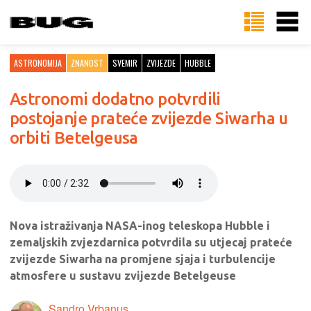
ASTRONOMIJA
ZNANOST
SVEMIR
ZVIJEZDE
HUBBLE
Astronomi dodatno potvrdili
postojanje prateće zvijezde Siwarha u
orbiti Betelgeusa
Nova istraživanja NASA-inog teleskopa Hubble i
zemaljskih zvjezdarnica potvrdila su utjecaj prateće
zvijezde Siwarha na promjene sjaja i turbulencije
atmosfere u sustavu zvijezde Betelgeuse
Sandro Vrbanus