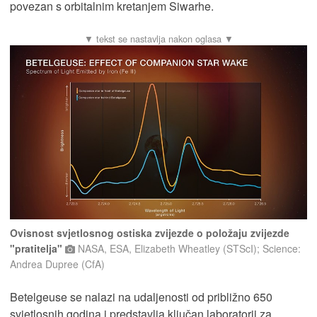
povezan s orbitalnim kretanjem Siwarhe.
Ovisnost svjetlosnog ostiska zvijezde o položaju zvijezde
"pratitelja"
NASA, ESA, Elizabeth Wheatley (STScI); Science:
Andrea Dupree (CfA)
Betelgeuse se nalazi na udaljenosti od približno 650
svjetlosnih godina i predstavlja ključan laboratorij za