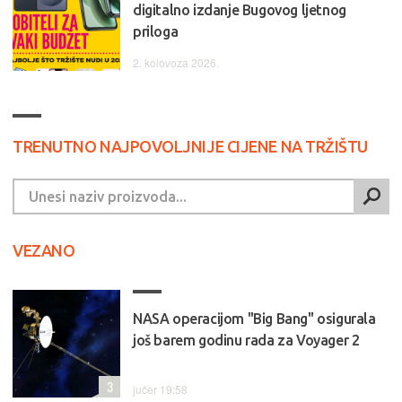
digitalno izdanje Bugovog ljetnog
priloga
2. kolovoza 2026.
TRENUTNO NAJPOVOLJNIJE CIJENE NA TRŽIŠTU
VEZANO
NASA operacijom "Big Bang" osigurala
još barem godinu rada za Voyager 2
3
jučer 19:58