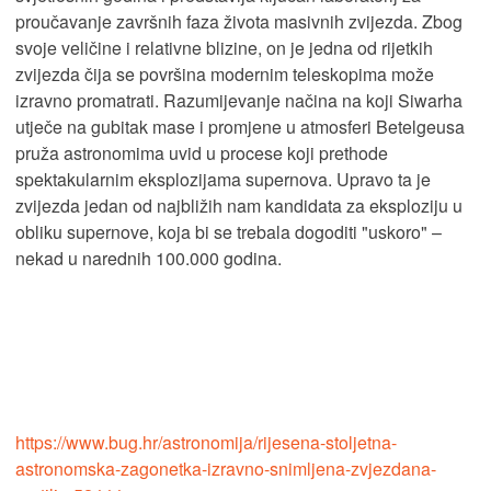
proučavanje završnih faza života masivnih zvijezda. Zbog
svoje veličine i relativne blizine, on je jedna od rijetkih
zvijezda čija se površina modernim teleskopima može
izravno promatrati. Razumijevanje načina na koji Siwarha
utječe na gubitak mase i promjene u atmosferi Betelgeusa
pruža astronomima uvid u procese koji prethode
spektakularnim eksplozijama supernova. Upravo ta je
zvijezda jedan od najbližih nam kandidata za eksploziju u
obliku supernove, koja bi se trebala dogoditi "uskoro" –
nekad u narednih 100.000 godina.
https://www.bug.hr/astronomija/rijesena-stoljetna-
astronomska-zagonetka-izravno-snimljena-zvjezdana-