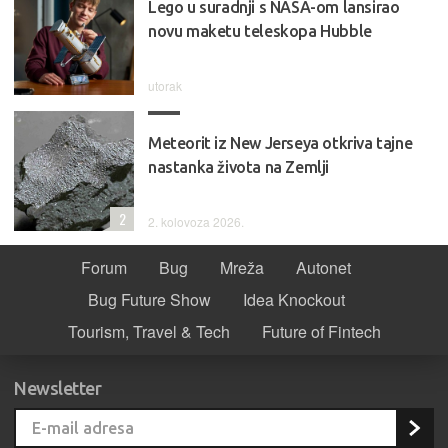
Lego u suradnji s NASA-om lansirao
novu maketu teleskopa Hubble
utorak
Meteorit iz New Jerseya otkriva tajne
nastanka života na Zemlji
2
2. kolovoza 2026.
Forum
Bug
Mreža
Autonet
Bug Future Show
Idea Knockout
Tourism, Travel & Tech
Future of Fintech
Newsletter