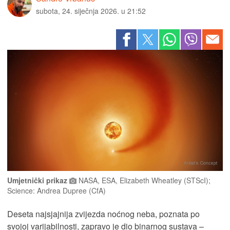
subota, 24. siječnja 2026. u 21:52
Umjetnički prikaz
NASA, ESA, Elizabeth Wheatley (STScI);
Science: Andrea Dupree (CfA)
Deseta najsjajnija zvijezda noćnog neba, poznata po
svojoj varijabilnosti, zapravo je dio binarnog sustava –