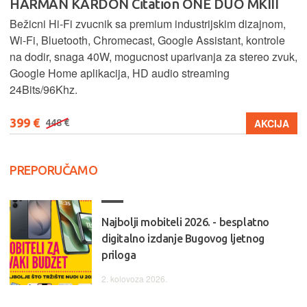
HARMAN KARDON Citation ONE DUO MKIII
Bežicni Hi-Fi zvucnik sa premium industrijskim dizajnom,
Wi-Fi, Bluetooth, Chromecast, Google Assistant, kontrole
na dodir, snaga 40W, mogucnost uparivanja za stereo zvuk,
Google Home aplikacija, HD audio streaming
24Bits/96Khz.
399 €
AKCIJA
448 €
PREPORUČAMO
Najbolji mobiteli 2026. - besplatno
digitalno izdanje Bugovog ljetnog
priloga
2. kolovoza 2026.