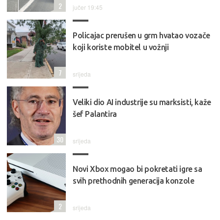
2
jučer 19:45
Policajac prerušen u grm hvatao vozače
koji koriste mobitel u vožnji
7
srijeda
Veliki dio AI industrije su marksisti, kaže
šef Palantira
30
srijeda
Novi Xbox mogao bi pokretati igre sa
svih prethodnih generacija konzole
2
srijeda