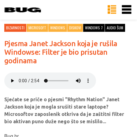
BIZARNOSTI
MICROSOFT
WINDOWS
DISKOVI
WINDOWS 7
AUDIO ŠUM
Pjesma Janet Jackson koja je rušila
Windowse: Filter je bio prisutan
godinama
Sjećate se priče o pjesmi "Rhythm Nation" Janet
Jackson koja je mogla srušiti stare laptope?
Microsoftov zaposlenik otkriva da je zaštitni filter
bio aktivan puno duže nego što se mislilo...
Bug.hr