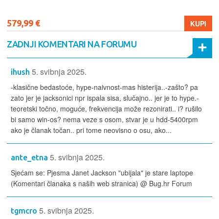
579,99 €
KUPI
ZADNJI KOMENTARI NA FORUMU
5. svibnja 2025.
ihush
-klasične bedastoće, hype-naivnost-mas histerija..-zašto? pa
zato jer je jacksonici npr ispala sisa, slučajno.. jer je to hype.-
teoretski točno, moguće, frekvencija može rezonirati.. i? rušilo
bi samo win-os? nema veze s osom, stvar je u hdd-5400rpm
ako je članak točan.. pri tome neovisno o osu, ako...
5. svibnja 2025.
ante_etna
Sjećam se: Pjesma Janet Jackson "ubijala" je stare laptope
(Komentari članaka s naših web stranica) @ Bug.hr Forum
5. svibnja 2025.
tgmcro