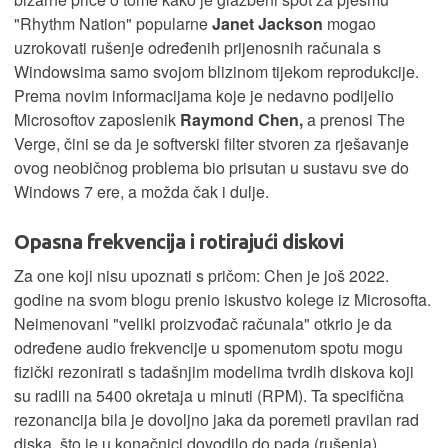
"Rhythm Nation" popularne
Janet Jackson
mogao
uzrokovati rušenje određenih prijenosnih računala s
Windowsima samo svojom blizinom tijekom reprodukcije.
Prema novim informacijama koje je nedavno podijelio
Microsoftov zaposlenik
Raymond Chen,
a prenosi The
Verge, čini se da je softverski filter stvoren za rješavanje
ovog neobičnog problema bio prisutan u sustavu sve do
Windows 7 ere, a možda čak i dulje.
Opasna frekvencija i rotirajući diskovi
Za one koji nisu upoznati s pričom: Chen je još 2022.
godine na svom blogu prenio iskustvo kolege iz Microsofta.
Neimenovani "veliki proizvođač računala" otkrio je da
određene audio frekvencije u spomenutom spotu mogu
fizički rezonirati s tadašnjim modelima tvrdih diskova koji
su radili na 5400 okretaja u minuti (RPM). Ta specifična
rezonancija bila je dovoljno jaka da poremeti pravilan rad
diska, što je u konačnici dovodilo do pada (rušenja)