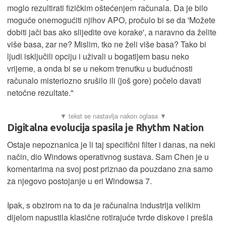
moglo rezultirati fizičkim oštećenjem računala. Da je bilo
moguće onemogućiti njihov APO, pročulo bi se da 'Možete
dobiti jači bas ako slijedite ove korake', a naravno da želite
više basa, zar ne? Mislim, tko ne želi više basa? Tako bi
ljudi isključili opciju i uživali u bogatijem basu neko
vrijeme, a onda bi se u nekom trenutku u budućnosti
računalo misteriozno srušilo ili (još gore) počelo davati
netočne rezultate."
Digitalna evolucija spasila je Rhythm Nation
Ostaje nepoznanica je li taj specifični filter i danas, na neki
način, dio Windows operativnog sustava. Sam Chen je u
komentarima na svoj post priznao da pouzdano zna samo
za njegovo postojanje u eri Windowsa 7.
Ipak, s obzirom na to da je računalna industrija velikim
dijelom napustila klasične rotirajuće tvrde diskove i prešla