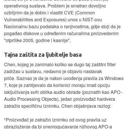
operativnog sustava. Problem je smatran dovoljno
ozbiljnim da je dobio i vlastiti CVE (Common
Vulnerabilities and Exposures) unos u NIST-ovu
Nacionalnu bazu podataka o ranjivostima, gdje stoji da je
pogađao diskove u određenim računalima proizvedenim
"otprilike 2005. godine i kasnije".
Tajna zaštita za ljubitelje basa
Chen, kojeg je zanimalo koliko se dugo taj zaštitni filter
zadržao u sustavu, nedavno je objavio nastavak
priče. Saznao je da je nakon uvođenja pravila za Windows
7, koje je zahtijevalo da korisnici moraju imati opciju
isključivanja svih oblika audio obrade (poznatih kao APO -
Audio Processing Objects), jedan proizvođač hardvera
zatražio specifičnu iznimku. Chen objašnjava razlog:
"Proizvođač je zatražio iznimku od ovog pravila uz
obrazloženje da bi onemogućavanje njihovog APO-a