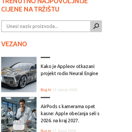
TRENUTNO NAJPOVOLJNIJE
CIJENE NA TRŽIŠTU
VEZANO
Kako je Appleov otkazani
projekt rodio Neural Engine
Bug.hr
13. srpnja 2026.
AirPods s kamerama opet
kasne: Apple obećanja seli s
2026. na kraj 2027.
Bug.hr
17. lipnja 2026.