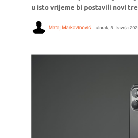
u isto vrijeme bi postavili novi tr
Matej Markovinović
utorak, 5. travnja 202