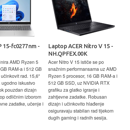
 15-fc0277nm -
Laptop ACER Nitro V 15 -
La
NH.QPFEX.00K
Sl
inira AMD Ryzen 5
Acer Nitro V 15 ističe se po
Len
6 GB RAM-a i 512 GB
snažnim performansama uz AMD
Ryz
učinkovit rad. 15,6"
Ryzen 5 procesor, 16 GB RAM-a i
TB 
a ugodno iskustvo
512 GB SSD, uz NVIDIA RTX
dov
dok pouzdan dizajn
grafiku za glatko igranje i
pru
ptop odličnim izborom
zahtjevne zadatke. Robusan
dok
ne zadatke, učenje i
dizajn i učinkovito hlađenje
mul
osiguravaju stabilan rad tijekom
pro
dugih gaming i radnih sesija.