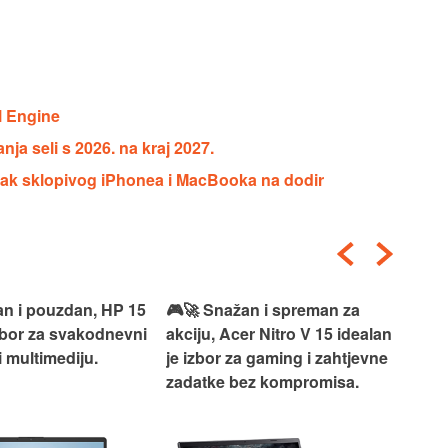
l Engine
a seli s 2026. na kraj 2027.
azak sklopivog iPhonea i MacBooka na dodir
an i pouzdan, HP 15
🎮🚀 Snažan i spreman za
🎯⚡
izbor za svakodnevni
akciju, Acer Nitro V 15 idealan
Len
i multimediju.
je izbor za gaming i zahtjevne
vrh
zadatke bez kompromisa.
pro
rad