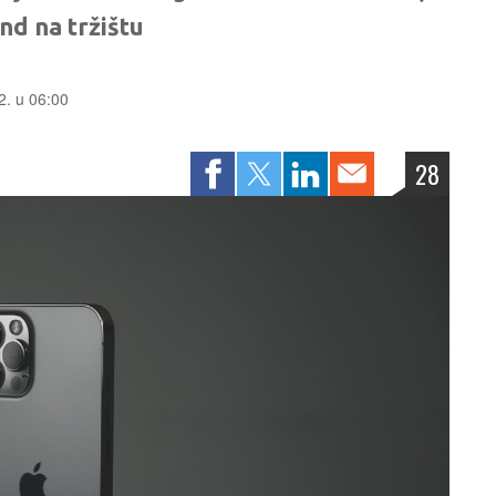
end na tržištu
2. u 06:00
28