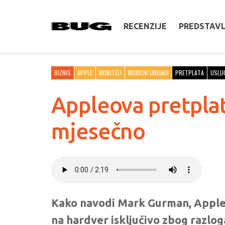
RECENZIJE
PREDSTAV
BIZNIS
APPLE
MOBITELI
MOBILNI UREĐAJI
PRETPLATA
USLU
Appleova pretplat
mjesečno
Kako navodi Mark Gurman, Apple će
na hardver isključivo zbog razloga