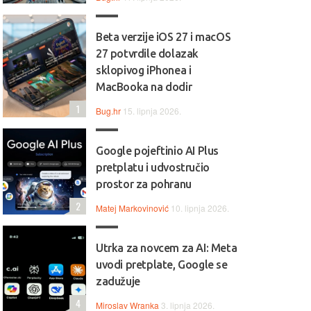
Beta verzije iOS 27 i macOS
27 potvrdile dolazak
sklopivog iPhonea i
MacBooka na dodir
1
Bug.hr
15. lipnja 2026.
Google pojeftinio AI Plus
pretplatu i udvostručio
prostor za pohranu
2
Matej Markovinović
10. lipnja 2026.
Utrka za novcem za AI: Meta
uvodi pretplate, Google se
zadužuje
4
Miroslav Wranka
3. lipnja 2026.