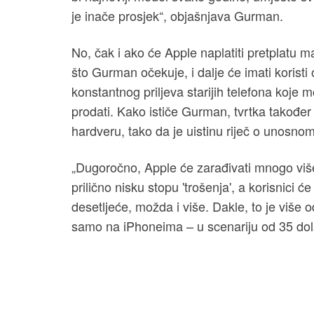
je inače prosjek“, objašnjava Gurman.
No, čak i ako će Apple naplatiti pretplatu 
što Gurman očekuje, i dalje će imati koristi
konstantnog priljeva starijih telefona koje m
prodati. Kako ističe Gurman, tvrtka takođe
hardveru, tako da je uistinu riječ o unosnom
„Dugoročno, Apple će zarađivati mnogo viš
prilično nisku stopu 'trošenja', a korisnici 
desetljeće, možda i više. Dakle, to je više
samo na iPhoneima – u scenariju od 35 dol