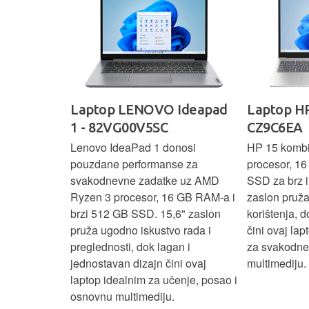
IdeaPad
Laptop LENOVO Ideapad
Laptop HP
SC
1 - 82VG00V5SC
CZ9C6EA
 3 s Ryzen 5
Lenovo IdeaPad 1 donosi
HP 15 komb
RAM-a nudi
pouzdane performanse za
procesor, 1
še aplikacija
svakodnevne zadatke uz AMD
SSD za brz i 
 moderan
Ryzen 3 procesor, 16 GB RAM-a i
zaslon pruž
D
brzi 512 GB SSD. 15,6" zaslon
korištenja, 
up podacima,
pruža ugodno iskustvo rada i
čini ovaj la
izbor za
preglednosti, dok lagan i
za svakodnev
kuće i
jednostavan dizajn čini ovaj
multimediju.
e.
laptop idealnim za učenje, posao i
osnovnu multimediju.