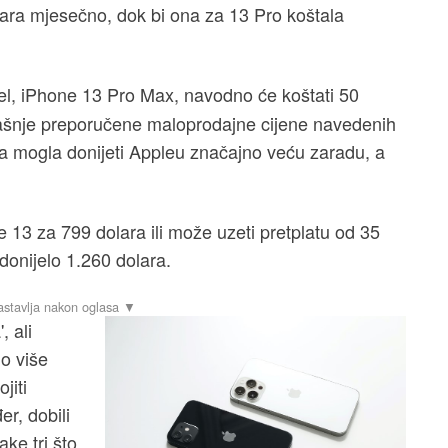
lara mjesečno, dok bi ona za 13 Pro koštala
, iPhone 13 Pro Max, navodno će koštati 50
ašnje preporučene maloprodajne cijene navedenih
a mogla donijeti Appleu značajno veću zaradu, a
e 13 za 799 dolara ili može uzeti pretplatu od 35
donijelo 1.260 dolara.
 ali
o više
jiti
r, dobili
ke tri što