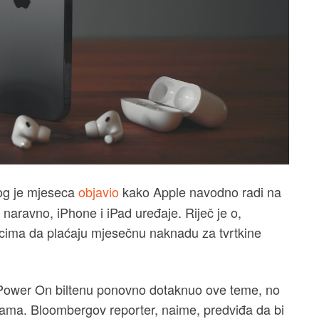
og je mjeseca
objavio
kako Apple navodno radi na
, naravno, iPhone i iPad uređaje. Riječ je o,
nicima da plaćaju mjesečnu naknadu za tvrtkine
Power On biltenu ponovno dotaknuo ove teme, no
jama. Bloombergov reporter, naime, predviđa da bi