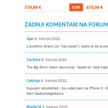
579,99 €
679,99 €
KUPI
KUPI
ZADNJI KOMENTARI NA FORU
6. travnja 2022.
Ajar
s pozitivne strane (za "nas ostale"), dobro je da ta pr
6. travnja 2022.
Zechina
The Big Short, balon ekonomija, "isplati se" (dok traje
6. travnja 2022.
Gebirgs
Kupujem refurbished, i jos uvijek sam na iPhone X. O
Hani Hadziavdagickama
5. travnja 2022.
Blade18