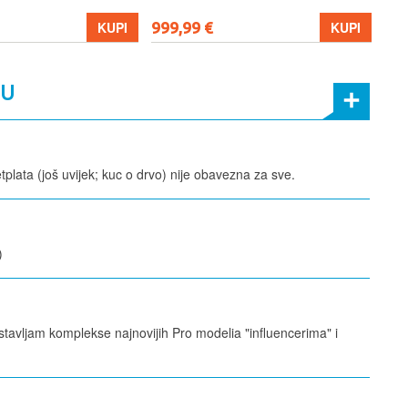
999,99 €
699
KUPI
KUPI
MU
etplata (još uvijek; kuc o drvo) nije obavezna za sve.
)
stavljam komplekse najnovijih Pro modelia "influencerima" i