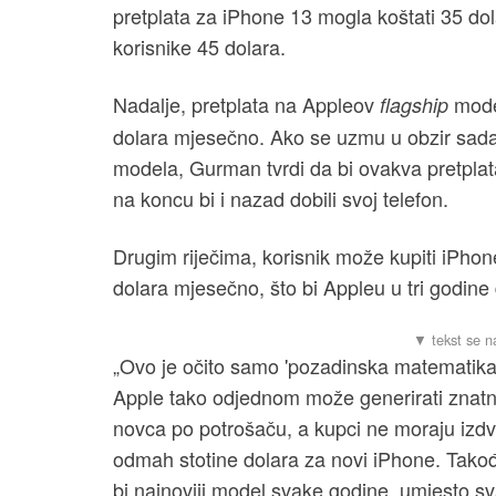
pretplata za iPhone 13 mogla koštati 35 do
korisnike 45 dolara.
Nadalje, pretplata na Appleov
model
flagship
dolara mjesečno. Ako se uzmu u obzir sad
modela, Gurman tvrdi da bi ovakva pretplat
na koncu bi i nazad dobili svoj telefon.
Drugim riječima, korisnik može kupiti iPhon
dolara mjesečno, što bi Appleu u tri godine 
„Ovo je očito samo 'pozadinska matematika',
Apple tako odjednom može generirati znatn
novca po potrošaču, a kupci ne moraju izdvo
odmah stotine dolara za novi iPhone. Takođe
bi najnoviji model svake godine, umjesto sva