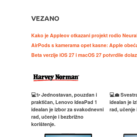
VEZANO
Kako je Appleov otkazani projekt rodio Neura
AirPods s kamerama opet kasne: Apple obećanj
Beta verzije iOS 27 i macOS 27 potvrdile dol
n, Lenovo
💻✨ Jednostavan, pouzdan i
💻💼 Svestr
si odličan
praktičan, Lenovo IdeaPad 1
idealan je 
nosti za
idealan je izbor za svakodnevni
rad, učenje 
rad, učenje i bezbrižno
korištenje.