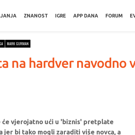
LJANJA
ZNANOST
IGRE
APP DANA
FORUM
E
GA
MARK GURMAN
a na hardver navodno v
 vjerojatno ući u 'biznis' pretplate
 jer bi tako mogli zaraditi više novca, a