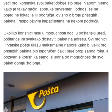
veći broj korisnika svoj paket dobije što prije. Napominjemo
kako je takav način isporuke privremen i odnosi se na
pojedine lokacije ili područja, ovisno o broju pristiglih
paketa i raspoloživim kapacitetima na nekom području.
Ukoliko korisnici nisu u mogućnosti doći u poštanski ured,
poštar će im svakako dostaviti paket na adresu. Svi radnici
Hrvatske pošte ulažu maksimalne napore kako bi velik broj
pristiglih paketa bio isporučen čak i prije propisanog roka, a
pozivanje korisnika samo je jedna od mogućnosti da svoj
paket dobiju što prije.