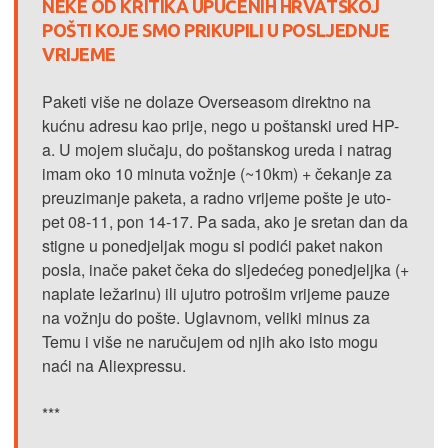
NEKE OD KRITIKA UPUĆENIH HRVATSKOJ
POŠTI KOJE SMO PRIKUPILI U POSLJEDNJE
VRIJEME
Paketi više ne dolaze Overseasom direktno na
kućnu adresu kao prije, nego u poštanski ured HP-
a. U mojem slučaju, do poštanskog ureda i natrag
imam oko 10 minuta vožnje (~10km) + čekanje za
preuzimanje paketa, a radno vrijeme pošte je uto-
pet 08-11, pon 14-17. Pa sada, ako je sretan dan da
stigne u ponedjeljak mogu si podići paket nakon
posla, inače paket čeka do sljedećeg ponedjeljka (+
naplate ležarinu) ili ujutro potrošim vrijeme pauze
na vožnju do pošte. Uglavnom, veliki minus za
Temu i više ne naručujem od njih ako isto mogu
naći na Aliexpressu.
***