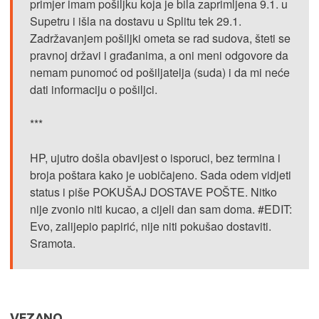
primjer imam pošiljku koja je bila zaprimljena 9.1. u
Supetru i išla na dostavu u Splitu tek 29.1.
Zadržavanjem pošiljki ometa se rad sudova, šteti se
pravnoj državi i građanima, a oni meni odgovore da
nemam punomoć od pošiljatelja (suda) i da mi neće
dati informaciju o pošiljci.
***
HP, ujutro došla obavijest o isporuci, bez termina i
broja poštara kako je uobičajeno. Sada odem vidjeti
status i piše POKUŠAJ DOSTAVE POŠTE. Nitko
nije zvonio niti kucao, a cijeli dan sam doma. #EDIT:
Evo, zalijepio papirić, nije niti pokušao dostaviti.
Sramota.
VEZANO