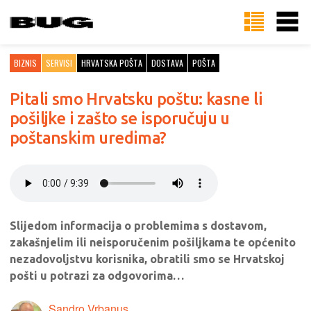
BIZNIS
SERVISI
HRVATSKA POŠTA
DOSTAVA
POŠTA
Pitali smo Hrvatsku poštu: kasne li
pošiljke i zašto se isporučuju u
poštanskim uredima?
Slijedom informacija o problemima s dostavom,
zakašnjelim ili neisporučenim pošiljkama te općenito
nezadovoljstvu korisnika, obratili smo se Hrvatskoj
pošti u potrazi za odgovorima…
Sandro Vrbanus