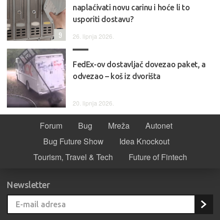
naplaćivati novu carinu i hoće li to
usporiti dostavu?
9
26. lipnja 2026.
FedEx-ov dostavljač dovezao paket, a
odvezao – koš iz dvorišta
20. lipnja 2026.
Forum
Bug
Mreža
Autonet
Bug Future Show
Idea Knockout
Tourism, Travel & Tech
Future of Fintech
Newsletter