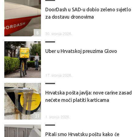
DoorDash u SAD-u dobio zeleno svjetlo
za dostavu dronovima
6
30. srpnja 2026.
Uber u Hrvatskoj preuzima Glovo
17. srpnja 2026.
Hrvatska pošta javlja: nove carine zasad
nećete moći platiti karticama
27
1. srpnja 2026.
Pitali smo Hrvatsku poštu kako će