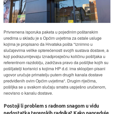
Privremena isporuka paketa u pojedinim poštanskim
uredima u skladu je s Općim uvjetima za ostale usluge
kojima je propisano da Hrvatska pošta "iznimno u
slučajevima velike opterećenosti svojih sustava dostave, a
koji podrazumijevaju iznadprosječnu količinu pošiljaka u
referentnom razdoblju, zadržava pravo da pošiljke kojih su
pošiljatelji korisnici s kojima HP d.d. ima sklopljen pisani
ugovor uručuje primatelju putem drugih kanala dostave
predviđenih ovim Općim uvjetima". Drugim riječima,
pošiljka se u svakom slučaju smatra uspješno uručenom,
neovisno o kanalu dostave.
Postoji li problem s radnom snagom u vidu
nedostatka terenskih radnika? Kako napreduje