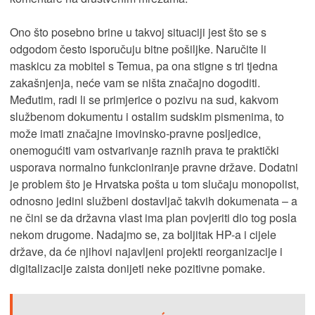
Ono što posebno brine u takvoj situaciji jest što se s
odgodom često isporučuju bitne pošiljke. Naručite li
maskicu za mobitel s Temua, pa ona stigne s tri tjedna
zakašnjenja, neće vam se ništa značajno dogoditi.
Međutim, radi li se primjerice o pozivu na sud, kakvom
službenom dokumentu i ostalim sudskim pismenima, to
može imati značajne imovinsko-pravne posljedice,
onemogućiti vam ostvarivanje raznih prava te praktički
usporava normalno funkcioniranje pravne države. Dodatni
je problem što je Hrvatska pošta u tom slučaju monopolist,
odnosno jedini službeni dostavljač takvih dokumenata – a
ne čini se da državna vlast ima plan povjeriti dio tog posla
nekom drugome. Nadajmo se, za boljitak HP-a i cijele
države, da će njihovi najavljeni projekti reorganizacije i
digitalizacije zaista donijeti neke pozitivne pomake.