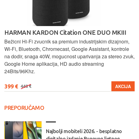
HARMAN KARDON Citation ONE DUO MKIII
Bežicni Hi-Fi zvucnik sa premium industrijskim dizajnom,
Wi-Fi, Bluetooth, Chromecast, Google Assistant, kontrole
na dodir, snaga 40W, mogucnost uparivanja za stereo zvuk,
Google Home aplikacija, HD audio streaming
24Bits/96Khz.
399 €
AKCIJA
448 €
PREPORUČAMO
Najbolji mobiteli 2026. - besplatno
digitalno izdanje Bugovog ljetnog