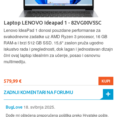
Laptop LENOVO Ideapad 1 - 82VG00V5SC
Lenovo IdeaPad 1 donosi pouzdane performanse za
svakodnevne zadatke uz AMD Ryzen 3 procesor, 16 GB
RAM-a i brzi 512 GB SSD. 15,6" zaslon pruža ugodno
iskustvo rada i preglednosti, dok lagan i jednostavan dizajn
čini ovaj laptop idealnim za učenje, posao i osnovnu
multimediju.
579,99 €
KUPI
ZADNJI KOMENTARI NA FORUMU
18. svibnja 2025.
BugLove
Dođe mi oštećena preporučena pošiljka preko Hrvatske pošte.