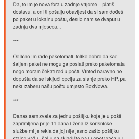
Da, to im je nova fora u zadnje vrijeme – platiš
dostavu, a oni ti pošalju obavijest da si sam dođeš
po paket u lokalnu poštu, desilo nam se dvaput u
zadnja dva mjeseca...
***
Odlično im rade paketomati, toliko dobro da kad
šaljem paket ne mogu ga poslati preko paketomata
nego moram čekati red u pošti. Vinted naravno ne
dopušta da se isključi opcija za slanje preko HP, pa
neki izaberu našu poštu umjesto BoxNowa.
***
Danas sam zvala za jednu pošiljku koja je u pošti
zaprimljena prije 11 dana i žena iz korisničke
službe mi je rekla da joj nije jasno zašto pošiljku
stalno važu i šalju na skladište pa ju opet vraćaju i