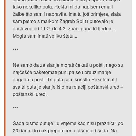
tako nekoliko puta. Rekla mi da napišem email
žalbe što sam i napravila. Ima tu još primjera, slala
sam pismo s markom Zagreb Split i putovalo je
doslovno od 11.2. do 4.3. znači puna tri tjedna...
Mogla sam imati veliku štetu...
***
Ne samo da za slanje moraš čekati u pošti, nego su
najčešće paketomati puni pa se i preuzimanje
događa u pošti. Tri puta sam koristio Paketomat i
sva tri puta je slanje išlo na relaciji poštanski ured –
poštanski ured.
***
Sada pismo putuje i u vrijeme kad nisu praznici i po
20 dana i to čak preporučeno pismo od suda. Na