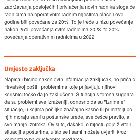
zadržavanja postojećih i privlačenja novih radnika stoga će
radnicima na operativnim radnim mjestima plaće i ove
godine biti povećane za 20%. To je treće u nizu povećanje
nakon 25% povećanja svim radnicima 2023. te 20%
povećanja operativnim radnicima u 2022.
Umjesto zaključka
Napisali bismo nakon ovih informacija zaključak, no priča o
Hrvatskoj pošti i problemima koje prijavljuju njihovi
korisnici teško da je zaključena. Situacija s terena sugerira
da su problemi sve izraženiji, odnosno da su "iznimne"
situacije, u kojima pošiljke značajno kasne ili primatelji po
njih moraju sami u poštanske urede, sve češće pravilo, a
sve manje iznimka. Ovisi to, dakako, o mjestu gdje živite i
situaciji s poštarima, u što se i sami možete uvjeriti kroz
komentare na društvenim mrežama.