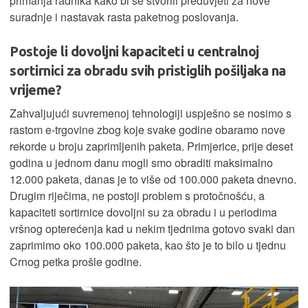
primanja radnika kako bi se stvorili preduvjeti za nove
suradnje i nastavak rasta paketnog poslovanja.
Postoje li dovoljni kapaciteti u centralnoj
sortirnici za obradu svih pristiglih pošiljaka na
vrijeme?
Zahvaljujući suvremenoj tehnologiji uspješno se nosimo s
rastom e-trgovine zbog koje svake godine obaramo nove
rekorde u broju zaprimljenih paketa. Primjerice, prije deset
godina u jednom danu mogli smo obraditi maksimalno
12.000 paketa, danas je to više od 100.000 paketa dnevno.
Drugim riječima, ne postoji problem s protočnošću, a
kapaciteti sortirnice dovoljni su za obradu i u periodima
vršnog opterećenja kad u nekim tjednima gotovo svaki dan
zaprimimo oko 100.000 paketa, kao što je to bilo u tjednu
Crnog petka prošle godine.