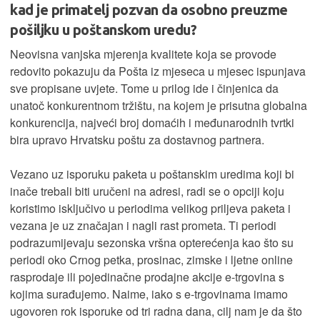
kad je primatelj pozvan da osobno preuzme
pošiljku u poštanskom uredu?
Neovisna vanjska mjerenja kvalitete koja se provode
redovito pokazuju da Pošta iz mjeseca u mjesec ispunjava
sve propisane uvjete. Tome u prilog ide i činjenica da
unatoč konkurentnom tržištu, na kojem je prisutna globalna
konkurencija, najveći broj domaćih i međunarodnih tvrtki
bira upravo Hrvatsku poštu za dostavnog partnera.
Vezano uz isporuku paketa u poštanskim uredima koji bi
inače trebali biti uručeni na adresi, radi se o opciji koju
koristimo isključivo u periodima velikog priljeva paketa i
vezana je uz značajan i nagli rast prometa. Ti periodi
podrazumijevaju sezonska vršna opterećenja kao što su
periodi oko Crnog petka, prosinac, zimske i ljetne online
rasprodaje ili pojedinačne prodajne akcije e-trgovina s
kojima surađujemo. Naime, iako s e-trgovinama imamo
ugovoren rok isporuke od tri radna dana, cilj nam je da što