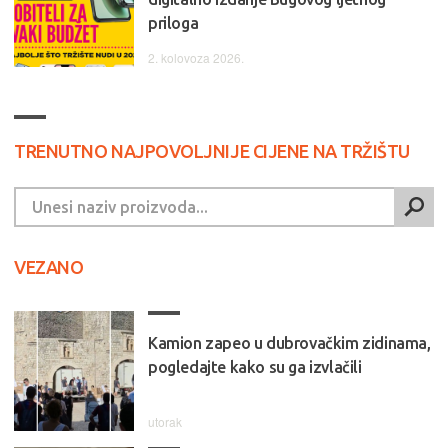
priloga
2. kolovoza 2026.
TRENUTNO NAJPOVOLJNIJE CIJENE NA TRŽIŠTU
VEZANO
Kamion zapeo u dubrovačkim zidinama,
pogledajte kako su ga izvlačili
utorak