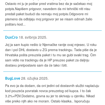
Ostavio mi ju je poštar pred vratima bez da je sačekao moj
potpis.Napišem prigovor, navedem da mi tehnički niti nisu
predali paket budući da nemaju moj potpis.Odgovore mi
pismeno da odbijaju moj prigovor jer se nisam odmah žalio
poštaru kod...
18. svibnja 2025.
DuxCro
Joj ja sam kupio nešto iz Njemačke ranije ovaj mjesec. U roku
dan i pol DHL dostavio u ZG prema trackingu. Tada piše da je
Hrvatska pošta preuzela paket i tu mu se gubi svaki trag. Čim
sam vidio na trackingu da je HP preuzeo paket za daljnju
dostavu pretpostavio sam da će tako i biti.
28. ožujka 2025.
BugLove
Pa evo ja da dodam, da oni jedini od dostavnih službi naplaćuju
kod pouzeća povratak novca preuzetog od kupca. I to čak
3.2%+PDV.Dodatno, govna su jer to skrivaju u cjeniku. Nikad
više preko njih ako ne moram. Ostalo klasika.. Isporučuju