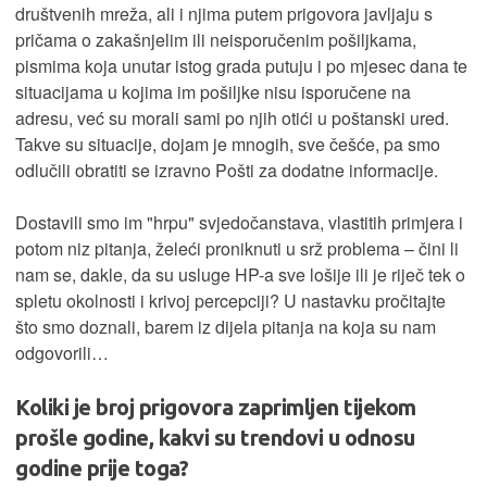
društvenih mreža, ali i njima putem prigovora javljaju s
pričama o zakašnjelim ili neisporučenim pošiljkama,
pismima koja unutar istog grada putuju i po mjesec dana te
situacijama u kojima im pošiljke nisu isporučene na
adresu, već su morali sami po njih otići u poštanski ured.
Takve su situacije, dojam je mnogih, sve češće, pa smo
odlučili obratiti se izravno Pošti za dodatne informacije.
Dostavili smo im "hrpu" svjedočanstava, vlastitih primjera i
potom niz pitanja, želeći proniknuti u srž problema – čini li
nam se, dakle, da su usluge HP-a sve lošije ili je riječ tek o
spletu okolnosti i krivoj percepciji? U nastavku pročitajte
što smo doznali, barem iz dijela pitanja na koja su nam
odgovorili…
Koliki je broj prigovora zaprimljen tijekom
prošle godine, kakvi su trendovi u odnosu
godine prije toga?