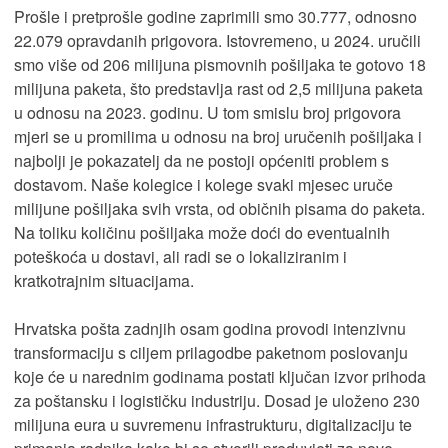
Prošle i pretprošle godine zaprimili smo 30.777, odnosno
22.079 opravdanih prigovora. Istovremeno, u 2024. uručili
smo više od 206 milijuna pismovnih pošiljaka te gotovo 18
milijuna paketa, što predstavlja rast od 2,5 milijuna paketa
u odnosu na 2023. godinu. U tom smislu broj prigovora
mjeri se u promilima u odnosu na broj uručenih pošiljaka i
najbolji je pokazatelj da ne postoji općeniti problem s
dostavom. Naše kolegice i kolege svaki mjesec uruče
milijune pošiljaka svih vrsta, od običnih pisama do paketa.
Na toliku količinu pošiljaka može doći do eventualnih
poteškoća u dostavi, ali radi se o lokaliziranim i
kratkotrajnim situacijama.
Hrvatska pošta zadnjih osam godina provodi intenzivnu
transformaciju s ciljem prilagodbe paketnom poslovanju
koje će u narednim godinama postati ključan izvor prihoda
za poštansku i logističku industriju. Dosad je uloženo 230
milijuna eura u suvremenu infrastrukturu, digitalizaciju te