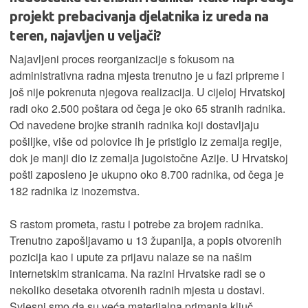
projekt prebacivanja djelatnika iz ureda na
teren, najavljen u veljači?
Najavljeni proces reorganizacije s fokusom na
administrativna radna mjesta trenutno je u fazi pripreme i
još nije pokrenuta njegova realizacija. U cijeloj Hrvatskoj
radi oko 2.500 poštara od čega je oko 65 stranih radnika.
Od navedene brojke stranih radnika koji dostavljaju
pošiljke, više od polovice ih je pristiglo iz zemalja regije,
dok je manji dio iz zemalja jugoistočne Azije. U Hrvatskoj
pošti zaposleno je ukupno oko 8.700 radnika, od čega je
182 radnika iz inozemstva.
S rastom prometa, rastu i potrebe za brojem radnika.
Trenutno zapošljavamo u 13 županija, a popis otvorenih
pozicija kao i upute za prijavu nalaze se na našim
internetskim stranicama. Na razini Hrvatske radi se o
nekoliko desetaka otvorenih radnih mjesta u dostavi.
Svjesni smo da su veća materijalna primanja ključ