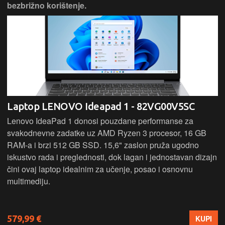
bezbrižno korištenje.
Laptop LENOVO Ideapad 1 - 82VG00V5SC
Lenovo IdeaPad 1 donosi pouzdane performanse za
svakodnevne zadatke uz AMD Ryzen 3 procesor, 16 GB
RAM-a i brzi 512 GB SSD. 15,6" zaslon pruža ugodno
iskustvo rada i preglednosti, dok lagan i jednostavan dizajn
čini ovaj laptop idealnim za učenje, posao i osnovnu
multimediju.
579,99 €
KUPI