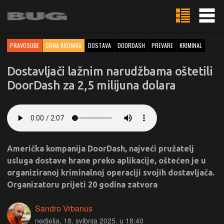
PRAVOSUĐE
CRNA KRONIKA
DOSTAVA
DOORDASH
PREVARE
KRIMINAL
Dostavljači lažnim narudžbama oštetili
DoorDash za 2,5 milijuna dolara
Američka kompanija DoorDash, najveći pružatelj
usluga dostave hrane preko aplikacije, oštećen je u
organiziranoj kriminalnoj operaciji svojih dostavljača.
Organizatoru prijeti 20 godina zatvora
Sandro Vrbanus
nedjelja, 18. svibnja 2025. u 18:40