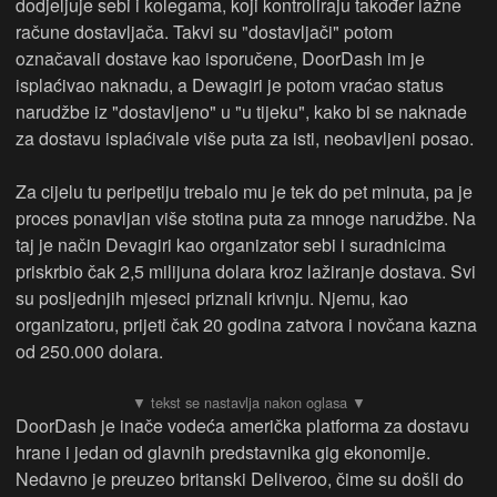
dodjeljuje sebi i kolegama, koji kontroliraju također lažne
račune dostavljača. Takvi su "dostavljači" potom
označavali dostave kao isporučene, DoorDash im je
isplaćivao naknadu, a Dewagiri je potom vraćao status
narudžbe iz "dostavljeno" u "u tijeku", kako bi se naknade
za dostavu isplaćivale više puta za isti, neobavljeni posao.
Za cijelu tu peripetiju trebalo mu je tek do pet minuta, pa je
proces ponavljan više stotina puta za mnoge narudžbe. Na
taj je način Devagiri kao organizator sebi i suradnicima
priskrbio čak 2,5 milijuna dolara kroz lažiranje dostava. Svi
su posljednjih mjeseci priznali krivnju. Njemu, kao
organizatoru, prijeti čak 20 godina zatvora i novčana kazna
od 250.000 dolara.
DoorDash je inače vodeća američka platforma za dostavu
hrane i jedan od glavnih predstavnika gig ekonomije.
Nedavno je preuzeo britanski Deliveroo, čime su došli do