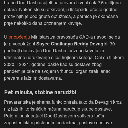
hrane DoorDash uspjeli na prevaru izvući čak 2,5 milijuna
dolara. Nakon što su otkriveni, u listopadu prošle godine
protiv njih je podignuta optužnica, a parnica je okončana
prije nekoliko dana priznanjem krivnje.
U
priopćenju
Ministarstva pravosuđa SAD-a navodi se da
je prvooptuženi
Sayee Chaitanya Reddy Devagiri
, 30-
godišnji dostavljač DoorDasha, priznao krivnju za
kriminalno udruživanje s još trojicom kolega. Oni su tijekom
2020. i 2021. godine, dakle kad su dostave zbog
pandemije bile na svojem vrhuncu, organizirali lanac
prevara s lažnim dostavama.
Pet minuta, stotine narudžbi
Prevarantska je shema funkcionirala tako da Devagiri kroz
niz lažnih korisničkih računa naručuje skupe dostave.
Potom, pristupajući DoorDashovom softveru tuđim
zaposleničkim pristupnim podacima, poslove dostave