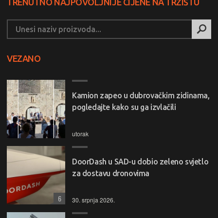
TRENUTNO NAJPOVOLJNIJE CIJENE NA TRŽIŠTU
VEZANO
Kamion zapeo u dubrovačkim zidinama,
pogledajte kako su ga izvlačili
utorak
DoorDash u SAD-u dobio zeleno svjetlo
za dostavu dronovima
6
30. srpnja 2026.