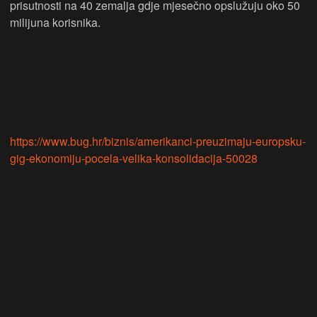
prisutnosti na 40 zemalja gdje mjesečno opslužuju oko 50
milijuna korisnika.
https://www.bug.hr/biznis/amerikanci-preuzimaju-europsku-
gig-ekonomiju-pocela-velika-konsolidacija-50028