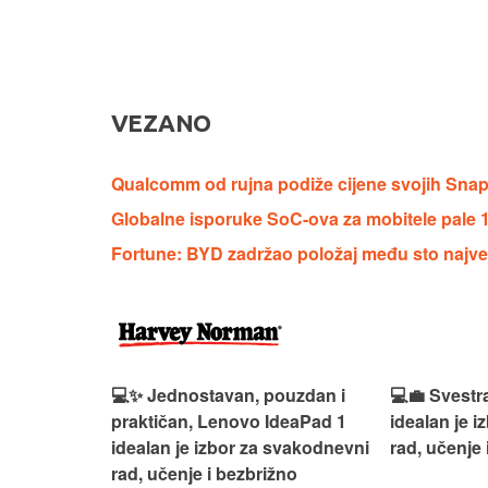
VEZANO
Qualcomm od rujna podiže cijene svojih Sna
Globalne isporuke SoC-ova za mobitele pale 
Fortune: BYD zadržao položaj među sto najveći
n, Lenovo
💻✨ Jednostavan, pouzdan i
💻💼 Svestr
si odličan
praktičan, Lenovo IdeaPad 1
idealan je 
nosti za
idealan je izbor za svakodnevni
rad, učenje 
rad, učenje i bezbrižno