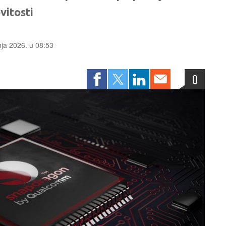
vitosti
čnja 2026. u 08:53
0