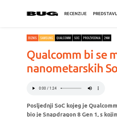
RECENZIJE
PREDSTAV
BIZNIS
SAMSUNG
QUALCOMM
SOC
PROIZVODNJA
2NM
Qualcomm bi se m
nanometarskih S
Posljednji SoC kojeg je Qualco
bio je Snapdragon 8 Gen 1, s kojim