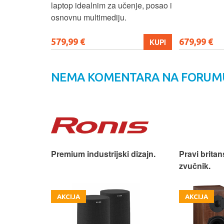
e.
laptop idealnim za učenje, posao i
osnovnu multimediju.
579,99 €
679,99 €
KUPI
KUPI
NEMA KOMENTARA NA FORUM
iji!
Premium industrijski dizajn.
Pravi britan
zvučnik.
AKCIJA
AKCIJA