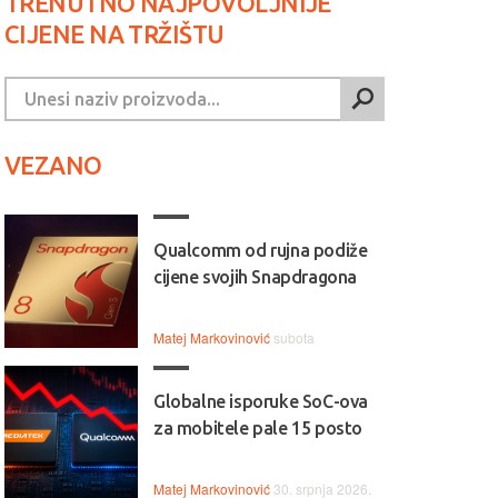
TRENUTNO NAJPOVOLJNIJE
CIJENE NA TRŽIŠTU
VEZANO
Qualcomm od rujna podiže
cijene svojih Snapdragona
Matej Markovinović
subota
Globalne isporuke SoC-ova
za mobitele pale 15 posto
Matej Markovinović
30. srpnja 2026.