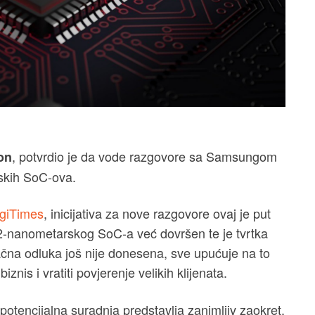
, potvrdio je da vode razgovore sa Samsungom
on
skih SoC-ova.
giTimes
, inicijativa za nove razgovore ovaj je put
2-nanometarskog SoC-a već dovršen te je tvrtka
čna odluka još nije donesena, sve upućuje na to
biznis i vratiti povjerenje velikih klijenata.
y
otencijalna suradnja predstavlja zanimljiv zaokret,