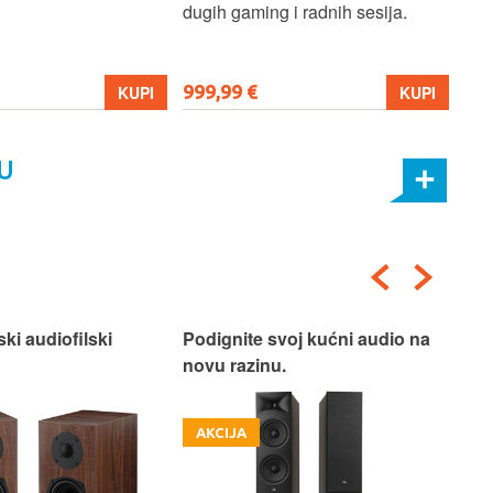
dugih gaming i radnih sesija.
999,99 €
699
KUPI
KUPI
U
ski audiofilski
Podignite svoj kućni audio na
Nas
novu razinu.
Box
AKCIJA
A