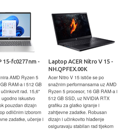
rad
 15-fc0277nm -
Laptop ACER Nitro V 15 -
La
NH.QPFEX.00K
Sl
inira AMD Ryzen 5
Acer Nitro V 15 ističe se po
Len
6 GB RAM-a i 512 GB
snažnim performansama uz AMD
Ryz
učinkovit rad. 15,6"
Ryzen 5 procesor, 16 GB RAM-a i
TB 
a ugodno iskustvo
512 GB SSD, uz NVIDIA RTX
dov
dok pouzdan dizajn
grafiku za glatko igranje i
pru
ptop odličnim izborom
zahtjevne zadatke. Robusan
dok
ne zadatke, učenje i
dizajn i učinkovito hlađenje
mul
osiguravaju stabilan rad tijekom
pro