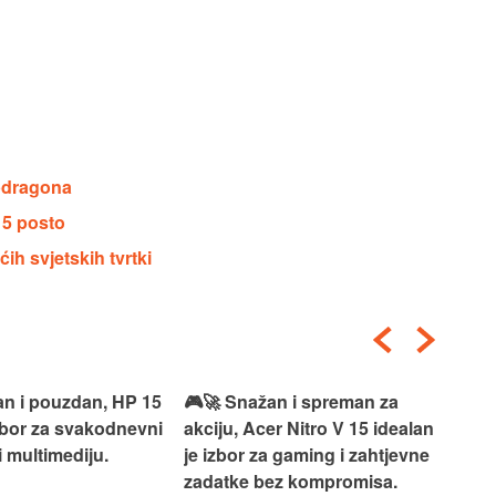
pdragona
15 posto
h svjetskih tvrtki
an i pouzdan, HP 15
🎮🚀 Snažan i spreman za
🎯⚡
izbor za svakodnevni
akciju, Acer Nitro V 15 idealan
Len
i multimediju.
je izbor za gaming i zahtjevne
vrh
zadatke bez kompromisa.
pro