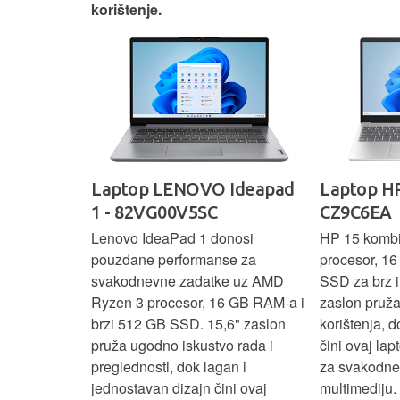
korištenje.
IdeaPad
Laptop LENOVO Ideapad
Laptop HP
SC
1 - 82VG00V5SC
CZ9C6EA
 3 s Ryzen 5
Lenovo IdeaPad 1 donosi
HP 15 komb
RAM-a nudi
pouzdane performanse za
procesor, 1
še aplikacija
svakodnevne zadatke uz AMD
SSD za brz i 
 moderan
Ryzen 3 procesor, 16 GB RAM-a i
zaslon pruž
D
brzi 512 GB SSD. 15,6" zaslon
korištenja, 
up podacima,
pruža ugodno iskustvo rada i
čini ovaj la
izbor za
preglednosti, dok lagan i
za svakodnev
kuće i
jednostavan dizajn čini ovaj
multimediju.