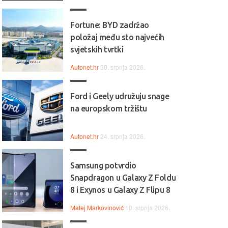
Fortune: BYD zadržao
položaj među sto najvećih
svjetskih tvrtki
Autonet.hr
30. srpnja 2026.
Ford i Geely udružuju snage
na europskom tržištu
Autonet.hr
24. srpnja 2026.
Samsung potvrdio
Snapdragon u Galaxy Z Foldu
8 i Exynos u Galaxy Z Flipu 8
Matej Markovinović
10. srpnja 2026.