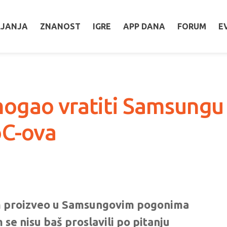
LJANJA
ZNANOST
IGRE
APP DANA
FORUM
E
ogao vratiti Samsungu 
oC-ova
mm proizveo u Samsungovim pogonima
 se nisu baš proslavili po pitanju