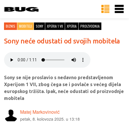
BIZNIS
MOBITELI
SONY
XPERIA 1 VII
XPERIA
PROIZVODNJA
Sony neće odustati od svojih mobitela
Sony se nije proslavio s nedavno predstavljenom
Xperijom 1 VII, zbog čega se i povlače s većeg dijela
europskog tržišta. Ipak, neće odustati od proizvodnje
mobitela
Matej Markovinović
petak, 8. kolovoza 2025. u 13:18