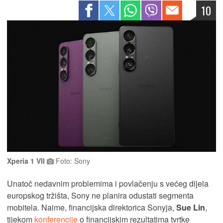
10
Xperia 1 VII
Foto: Sony
Unatoč nedavnim problemima i povlačenju s većeg dijela
europskog tržišta, Sony ne planira odustati segmenta
mobitela. Naime, financijska direktorica Sonyja,
Sue Lin
,
tijekom
konferencije
o financijskim rezultatima tvrtke