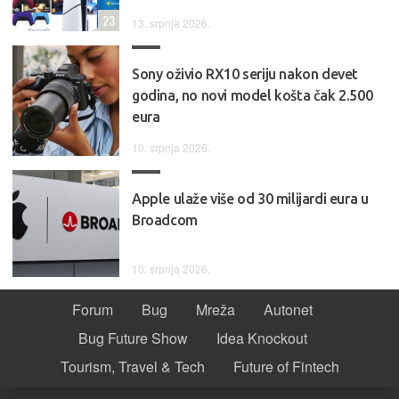
23
13. srpnja 2026.
Sony oživio RX10 seriju nakon devet
godina, no novi model košta čak 2.500
eura
10. srpnja 2026.
Apple ulaže više od 30 milijardi eura u
Broadcom
10. srpnja 2026.
Forum
Bug
Mreža
Autonet
Bug Future Show
Idea Knockout
Tourism, Travel & Tech
Future of Fintech