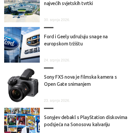
najvećih svjetskih tvrtki
30. srpnja 2026.
Ford i Geely udružuju snage na
europskom tržištu
24. srpnja 2026.
Sony FX5 nova je filmska kamera s
Open Gate snimanjem
23. srpnja 2026.
Sonyjev debakl s PlayStation diskovima
podsjeća na Sonosovu kalvariju