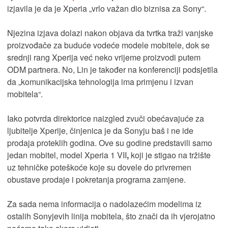
izjavila je da je Xperia „vrlo važan dio biznisa za Sony“.
Njezina izjava dolazi nakon objava da tvrtka traži vanjske
proizvođače za buduće vodeće modele mobitele, dok se
srednji rang Xperija već neko vrijeme proizvodi putem
ODM partnera. No, Lin je također na konferenciji podsjetila
da „komunikacijska tehnologija ima primjenu i izvan
mobitela“.
Iako potvrda direktorice naizgled zvuči obećavajuće za
ljubitelje Xperije, činjenica je da Sonyju baš i ne ide
prodaja proteklih godina. Ove su godine predstavili samo
jedan mobitel, model Xperia 1 VII
,
koji je stigao na tržište
uz tehničke poteškoće koje su dovele do privremen
obustave prodaje i pokretanja programa zamjene.
Za sada nema informacija o nadolazećim modelima iz
ostalih Sonyjevih linija mobitela, što znači da ih vjerojatno