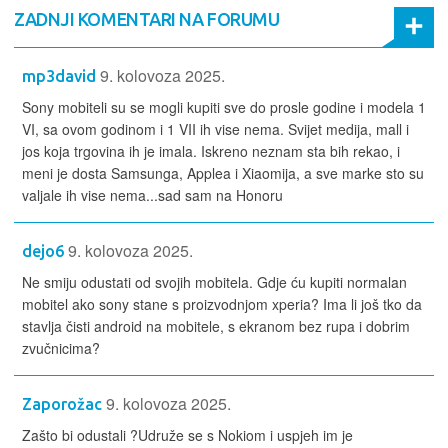
ZADNJI KOMENTARI NA FORUMU
9. kolovoza 2025.
mp3david
Sony mobiteli su se mogli kupiti sve do prosle godine i modela 1
VI, sa ovom godinom i 1 VII ih vise nema. Svijet medija, mall i
jos koja trgovina ih je imala. Iskreno neznam sta bih rekao, i
meni je dosta Samsunga, Applea i Xiaomija, a sve marke sto su
valjale ih vise nema...sad sam na Honoru
9. kolovoza 2025.
dejo6
Ne smiju odustati od svojih mobitela. Gdje ću kupiti normalan
mobitel ako sony stane s proizvodnjom xperia? Ima li još tko da
stavlja čisti android na mobitele, s ekranom bez rupa i dobrim
zvučnicima?
9. kolovoza 2025.
Zaporožac
Zašto bi odustali ?Udruže se s Nokiom i uspjeh im je