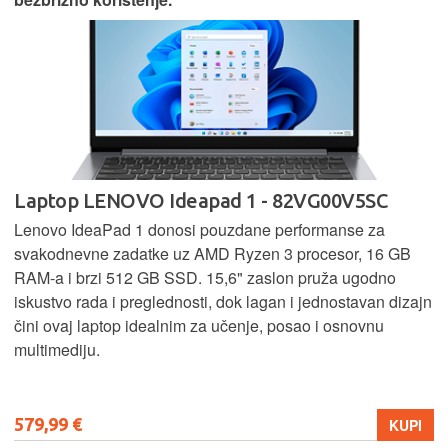
Laptop LENOVO Ideapad 1 - 82VG00V5SC
Lenovo IdeaPad 1 donosi pouzdane performanse za
svakodnevne zadatke uz AMD Ryzen 3 procesor, 16 GB
RAM-a i brzi 512 GB SSD. 15,6" zaslon pruža ugodno
iskustvo rada i preglednosti, dok lagan i jednostavan dizajn
čini ovaj laptop idealnim za učenje, posao i osnovnu
multimediju.
579,99 €
KUPI