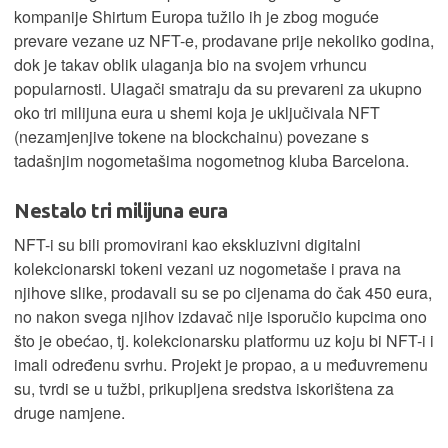
kompanije Shirtum Europa tužilo ih je zbog moguće
prevare vezane uz NFT-e, prodavane prije nekoliko godina,
dok je takav oblik ulaganja bio na svojem vrhuncu
popularnosti. Ulagači smatraju da su prevareni za ukupno
oko tri milijuna eura u shemi koja je uključivala NFT
(nezamjenjive tokene na blockchainu) povezane s
tadašnjim nogometašima nogometnog kluba Barcelona.
Nestalo tri milijuna eura
NFT-i su bili promovirani kao ekskluzivni digitalni
kolekcionarski tokeni vezani uz nogometaše i prava na
njihove slike, prodavali su se po cijenama do čak 450 eura,
no nakon svega njihov izdavač nije isporučio kupcima ono
što je obećao, tj. kolekcionarsku platformu uz koju bi NFT-i i
imali određenu svrhu. Projekt je propao, a u međuvremenu
su, tvrdi se u tužbi, prikupljena sredstva iskorištena za
druge namjene.