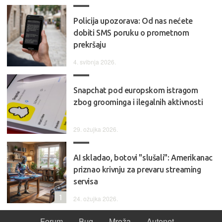
Policija upozorava: Od nas nećete
dobiti SMS poruku o prometnom
prekršaju
4. svibnja 2026.
Snapchat pod europskom istragom
zbog groominga i ilegalnih aktivnosti
29. ožujka 2026.
AI skladao, botovi "slušali": Amerikanac
priznao krivnju za prevaru streaming
servisa
1
24. ožujka 2026.
Forum
Bug
Mreža
Autonet