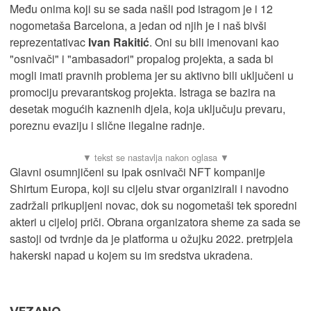
Među onima koji su se sada našli pod istragom je i 12
nogometaša Barcelona, a jedan od njih je i naš bivši
reprezentativac
Ivan Rakitić
. Oni su bili imenovani kao
"osnivači" i "ambasadori" propalog projekta, a sada bi
mogli imati pravnih problema jer su aktivno bili uključeni u
promociju prevarantskog projekta. Istraga se bazira na
desetak mogućih kaznenih djela, koja uključuju prevaru,
poreznu evaziju i slične ilegalne radnje.
Glavni osumnjičeni su ipak osnivači NFT kompanije
Shirtum Europa, koji su cijelu stvar organizirali i navodno
zadržali prikupljeni novac, dok su nogometaši tek sporedni
akteri u cijeloj priči. Obrana organizatora sheme za sada se
sastoji od tvrdnje da je platforma u ožujku 2022. pretrpjela
hakerski napad u kojem su im sredstva ukradena.