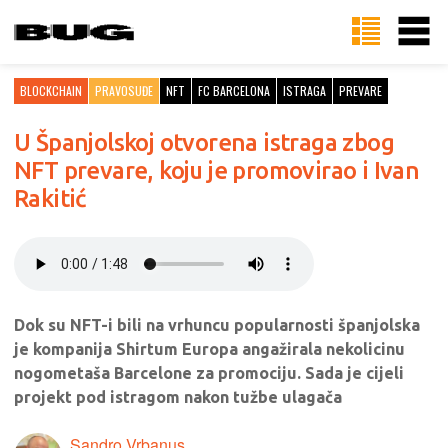
BLOCKCHAIN
PRAVOSUĐE
NFT
FC BARCELONA
ISTRAGA
PREVARE
U Španjolskoj otvorena istraga zbog
NFT prevare, koju je promovirao i Ivan
Rakitić
Dok su NFT-i bili na vrhuncu popularnosti španjolska
je kompanija Shirtum Europa angažirala nekolicinu
nogometaša Barcelone za promociju. Sada je cijeli
projekt pod istragom nakon tužbe ulagača
Sandro Vrbanus