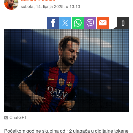
subota, 14. lipnja 2025. u 13:13
0
ChatGPT
Početkom godine skupina od 12 ulagača u digitalne tokene