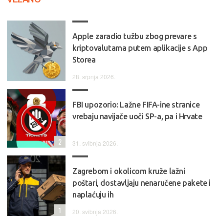
Apple zaradio tužbu zbog prevare s
kriptovalutama putem aplikacije s App
Storea
28. srpnja 2026.
FBI upozorio: Lažne FIFA-ine stranice
vrebaju navijače uoči SP-a, pa i Hrvate
2
31. svibnja 2026.
Zagrebom i okolicom kruže lažni
poštari, dostavljaju nenaručene pakete i
naplaćuju ih
1
20. svibnja 2026.