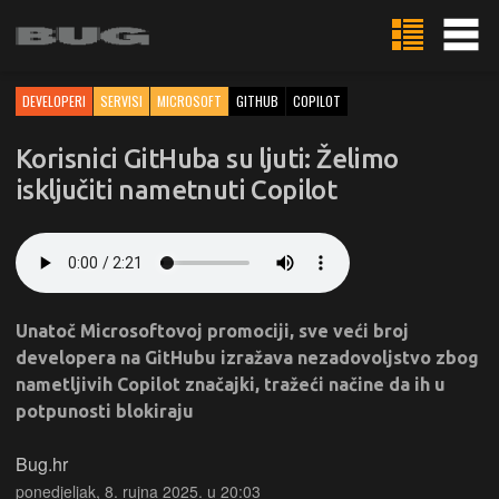
DEVELOPERI
SERVISI
MICROSOFT
GITHUB
COPILOT
Korisnici GitHuba su ljuti: Želimo
isključiti nametnuti Copilot
Unatoč Microsoftovoj promociji, sve veći broj
developera na GitHubu izražava nezadovoljstvo zbog
nametljivih Copilot značajki, tražeći načine da ih u
potpunosti blokiraju
Bug.hr
ponedjeljak, 8. rujna 2025. u 20:03