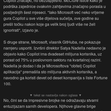
Copilot značajki, no bezuspješno. McClure ističe kako je
podrška zajednice ovakvim zahtjevima značajno porasla u
posljednjih šest mjeseci. "Iako Microsoft već neko vrijeme
gura Copilot u sve više dijelova sučelja, ove godine su
prešli točku nakon koje ga velik broj ljudi više ne želi
ignorirati", izjavio je.
S druge strane, Microsoft, vlasnik GitHuba, ne pokazuje
namjeru usporiti. Izvršni direktor Satya Nadella nedavno je
objavio kako Copilot ima dvadeset milijuna korisnika, uz
porast od 75% u poslovnom sektoru na kvartalnoj razini.
Nadella je dodao i da je Microsoftova "obitelj Copilot
aplikacija" premašila sto milijuna aktivnih korisnika, a
navodno ga koristi devet od deset kompanija s liste Fortune
100.
No, čini se da impresivne brojke ne odražavaju stvarni
entuzijazam samih developera. Njihove glavne brige