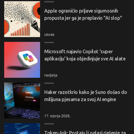
Apple ograničio prijave sigurnosnih
propusta jer ga je preplavio "AI slop"
utorak
Microsoft najavio Copilot 'super
aplikaciju' koja objedinjuje sve AI alate
nedjelja
Haker razotkrio kako je Suno došao do
milijuna pjesama za svoj AI engine
17. srpnja 2026.
Token-šok: Postaju li oglasi rješenje za