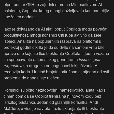
otpor unutar GitHub zajednice prema Microsoftovom AI
asistentu, Copilotu, kojeg mnogi doživljavaju kao nametljiv
i neželjen dodatak.
Iako je dokazano da AI alati poput Copilota mogu povećati
produktivnost, mnogi korisnici GitHuba aktivno ga žele
izbjeći. Analiza najpopularnijih rasprava na platformi u
protekloj godini otkrila je da su dvije na samom vrhu bile
upravo one koje se tiču blokiranja Copilota – jedna vezana
za sprječavanje automatskog generiranja
issues
i
pull
requestova
, a druga za nemogućnost isključivanja AI
recenzija koda. Unatoč brojnim pritužbama, nijedan od ovih
problema do danas nije riješen.
Korisnici su očito nezadovoljni nametljivošću alata, kao i
činjenicom da se Copilot trenira na njihovom kodu bez
izričitog pristanka. Jedan od glasnijih korisnika, Andi
McClure, u više je navrata tražio uklanjanje ili blokiranje