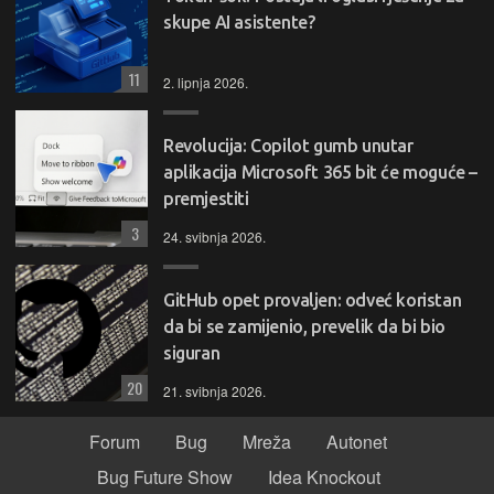
skupe AI asistente?
11
2. lipnja 2026.
Revolucija: Copilot gumb unutar
aplikacija Microsoft 365 bit će moguće –
premjestiti
3
24. svibnja 2026.
GitHub opet provaljen: odveć koristan
da bi se zamijenio, prevelik da bi bio
siguran
20
21. svibnja 2026.
Forum
Bug
Mreža
Autonet
Bug Future Show
Idea Knockout