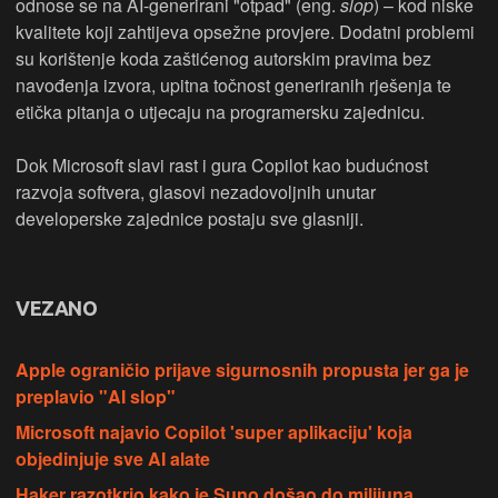
odnose se na AI-generirani "otpad" (eng.
slop
) – kod niske
kvalitete koji zahtijeva opsežne provjere. Dodatni problemi
su korištenje koda zaštićenog autorskim pravima bez
navođenja izvora, upitna točnost generiranih rješenja te
etička pitanja o utjecaju na programersku zajednicu.
Dok Microsoft slavi rast i gura Copilot kao budućnost
razvoja softvera, glasovi nezadovoljnih unutar
developerske zajednice postaju sve glasniji.
VEZANO
Apple ograničio prijave sigurnosnih propusta jer ga je
preplavio "AI slop"
Microsoft najavio Copilot 'super aplikaciju' koja
objedinjuje sve AI alate
Haker razotkrio kako je Suno došao do milijuna