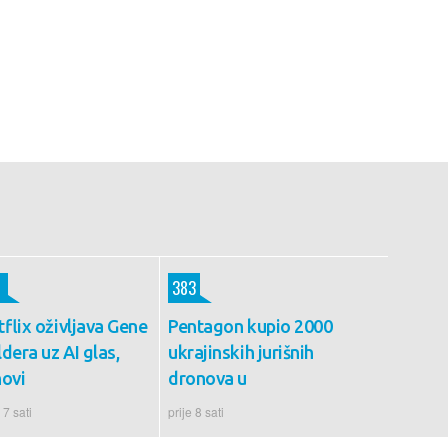
383
flix oživljava Gene
Pentagon kupio 2000
dera uz AI glas,
ukrajinskih jurišnih
novi
dronova u
 7 sati
prije 8 sati