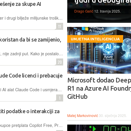
ješenje za skupe AI
Drago Galić
12. travnja 2025.
Dok GitHub ukida fiksne cijene, a Uber i drugi bilježe milijunske troškove zbog AI agenata, industrija traži novi izlaz. Je li idući korak sudbina Gmaila - uvođenje oglasa u razvojne alate kako bi se pokrila cijena tokena? Hoće li monetizacija promijeniti budućnost programiranja?
11
oristan da bi se zamijenio,
UMJETNA INTELIGENCIJA
Poharano 3.800 repozitorija, nije prvi, nije zadnji put. Kako je postalo normalno da razvojna infrastruktura 180 milijuna programera i 90% najvećih svjetskih korporacija živi na jednoj adresi, u vlasništvu jedne kompanije, bez ozbiljne alternative?
20
ude Code licenci i prebacuje
Microsoft dodao Dee
R1 na Azure AI Foundry
Microsoft interno zaustavlja popularni AI alat Claude Code i usmjerava inženjere na GitHub Copilot CLI. Odluka je potaknuta financijama i strateškim ciljem jačanja vlastitog proizvoda, unatoč internoj popularnosti Anthropicova alata
GitHub
1
iti podatke o interakciji za
Matej Markovinović
30. siječnja 2025.
Revidirana pravila primjenjuju se na kupce pretplata Copilot Free, Pro i Pro+ od 24. travnja. Izuzeti su pretplatnici na Copilot Business i Enterprise, kao i učenici i nastavnici.