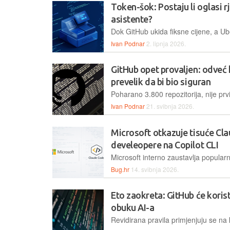
Token-šok: Postaju li oglasi r
asistente?
Ivan Podnar
2. lipnja 2026.
GitHub opet provaljen: odveć k
prevelik da bi bio siguran
Ivan Podnar
21. svibnja 2026.
Microsoft otkazuje tisuće Cla
develeopere na Copilot CLI
Bug.hr
14. svibnja 2026.
Eto zaokreta: GitHub će korist
obuku AI-a