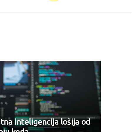
na inteligencija lošija od
anju koda