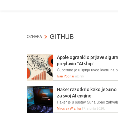
GITHUB
OZNAKA
Apple ograničio prijave sigurn
preplavio "AI slop"
Ivan Podnar
utorak
Haker razotkrio kako je Suno
za svoj AI engine
Miroslav Wranka
17. srpnja 2026.