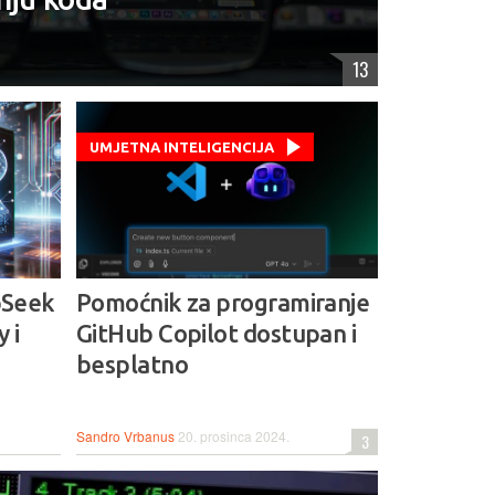
13
UMJETNA INTELIGENCIJA
pSeek
Pomoćnik za programiranje
 i
GitHub Copilot dostupan i
besplatno
Sandro Vrbanus
20. prosinca 2024.
3