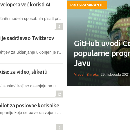
elopera već koristi AI
PROGRAMIRANJE
Alati poput GitHubocog Copilota i jezičnih modela sposobnih pisati programski kod vrlo brzo su postali popularnima među programerima. Nova anketa otkriva koliko i zašto ih developeri koriste
4
ji je sadržavao Twitterov
GitHub uvodi Co
popularne progr
Nakon što je Twitter podnio DCMA zahtjev za uklanjanje uklonjen je repozitorij korisnika pod imenom "FreeSpeechEnthusiast" koji je sadržavao Twitterov izvorni kod
Javu
iše: za video, slike ili
Mladen Smrekar
29. listopada 2021
Proteklih dana lansirani su mnogi novi sustavi koji se oslanjaju na umjetnu inteligenciju, neki vezani za OpenAI, neki ne. Primjene su im sve šire, mogućnosti sve naprednije, a korisnička baza sve veća
12
ilot za poslovne korisnike
Developerske agencije i druge IT kompanije koje se bave razvojem softvera sada mogu i službeno kupiti pretplatu te tako svojim developerima omogućiti "AI pomoćnika" u programiranju
2