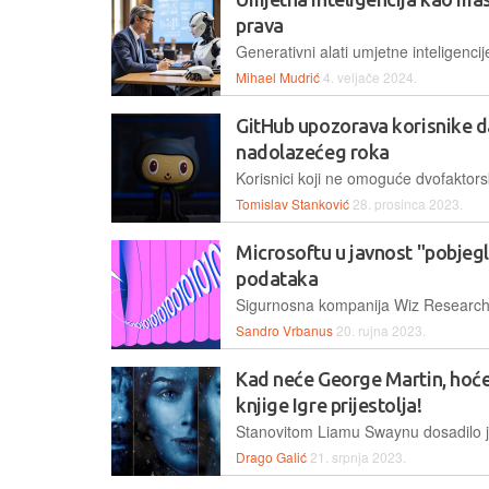
prava
Mihael Mudrić
4. veljače 2024.
GitHub upozorava korisnike d
nadolazećeg roka
Tomislav Stanković
28. prosinca 2023.
Microsoftu u javnost "pobjegl
podataka
Sandro Vrbanus
20. rujna 2023.
Kad neće George Martin, hoće 
knjige Igre prijestolja!
Drago Galić
21. srpnja 2023.