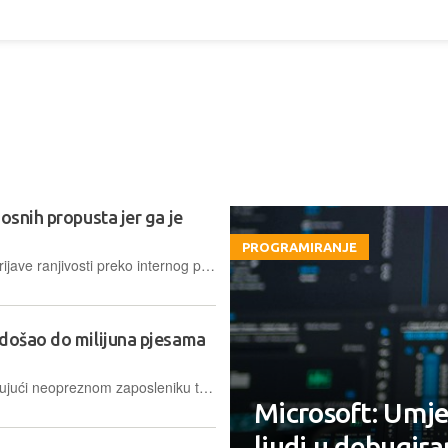
osnih propusta jer ga je
PROGRAMIRANJE
Cupertino je u lipnju uveo kvotu na prijave ranjivosti preko internog portala. Razlog je lavina automatski generiranih izvještaja koji izgledaju stručno, ali su često izmišljeni. A Apple nije jedini kojem se to događa.
 došao do milijuna pjesama
Haker je u sustav Suna upao zahvaljujući neopreznom zaposleniku te tvrtke, čije je računalo zarazio crvom koji mu je omogućio pristup vjerodajnicama za GitHub i usluge u računalnom oblaku
Microsoft: Umjet
ljudi u debugir