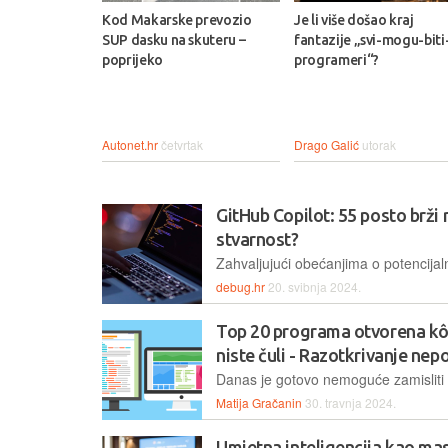
Kod Makarske prevozio
Je li više došao kraj
SUP dasku na skuteru –
fantazije „svi-mogu-biti
poprijeko
programeri“?
Autonet.hr
četvrtak
Drago Galić
utorak
GitHub Copilot: 55 posto brži r
stvarnost?
debug.hr
20. svibnja 2024.
Top 20 programa otvorena kôd
niste čuli - Razotkrivanje ne
Matija Gračanin
30. travnja 2024.
Umjetna inteligencija kao ma