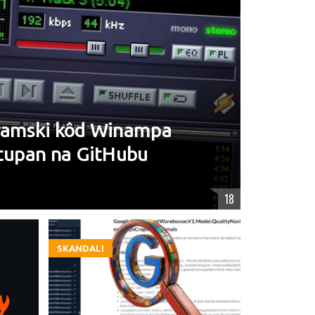
gramski kôd Winampa
stupan na GitHubu
18
SKANDALI