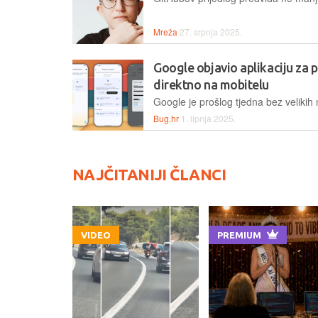
Mreža
27. srpnja 2025.
Google objavio aplikaciju za 
direktno na mobitelu
Bug.hr
1. lipnja 2025.
NAJČITANIJI ČLANCI
VIDEO
PREMIUM