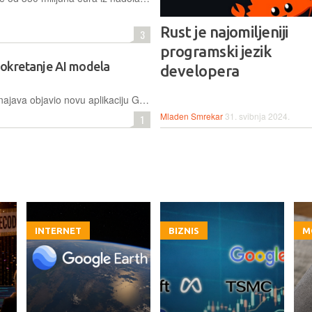
Rust je najomiljeniji
3
programski jezik
pokretanje AI modela
developera
Google je prošlog tjedna bez velikih najava objavio novu aplikaciju Google AI Edge Gallery koja omogućuje korisnicima preuzimanje i pokretanje različitih AI modela direktno na njihovim pametnim telefonima, bez potrebe za internetskom vezom ili vanjskim uslugama
Mladen Smrekar
31. svibnja 2024.
1
INTERNET
BIZNIS
M