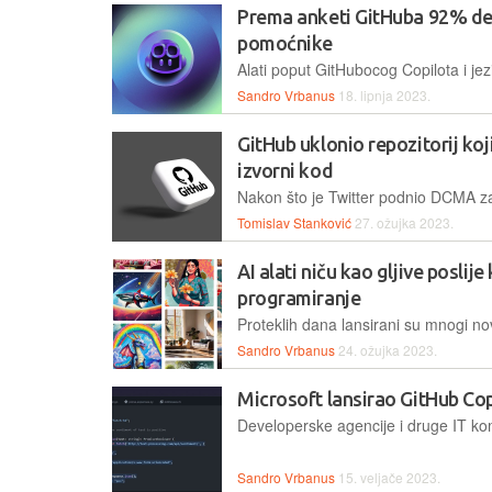
Prema anketi GitHuba 92% dev
pomoćnike
Sandro Vrbanus
18. lipnja 2023.
GitHub uklonio repozitorij ko
izvorni kod
Tomislav Stanković
27. ožujka 2023.
AI alati niču kao gljive poslije k
programiranje
Sandro Vrbanus
24. ožujka 2023.
Microsoft lansirao GitHub Cop
Sandro Vrbanus
15. veljače 2023.