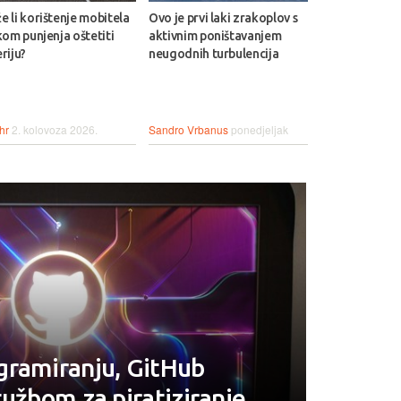
 li korištenje mobitela
Ovo je prvi laki zrakoplov s
kom punjenja oštetiti
aktivnim poništavanjem
riju?
neugodnih turbulencija
hr
2. kolovoza 2026.
Sandro Vrbanus
ponedjeljak
gramiranju, GitHub
tužbom za piratiziranje