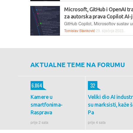
Microsoft, GitHub i OpenAI tr
za autorska prava Copilot AI-
Tomislav Stanković
29. siječnja 2023.
AKTUALNE TEME NA FORUMU
6.864
32
Kamere u
Veliki dio AI industr
smartfonima-
su marksisti, kaže š
Rasprava
Pa
prije 2 sata
prije 4 sata