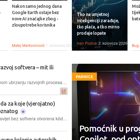
Nakon samo jednog dana
Može
-
Google Earth ostaje bez
tije
Tko na umjetnoj
nove AI značajke zbog -
bate
inteligenciji zarađuje,
zloupotrebe korisnika
tko plaća, a tko mirno
prodaje lopate
Ivan Podnar
2. kolovoza 2026.
Matej Markovinović
1. kolovoza 2026.
Bug.
azvoj softvera – mit ili
PARNICE
Zahvaljujući obećanjima o potencijalnom ubrzanju razvojnih procesa, GitHubov alat Copilot privukao je velik interes programera. Ovaj članak donosi osvrt na GitHub Copilot i ocjenu njegova učinka na povećanje brzine razvoja softvera u praksi
a za koje (vjerojatno)
poznatog
Danas je gotovo nemoguće zamisliti svijet bez softvera otvorena kôda, i to tim više jer praktično da nema onih koji se za svoj proizvod na neki način ne oslanjaju na neku od komponenti ili cjelovitih programa koji su dostupni u okviru licence otvorena kôda. Štoviše, otvoreni kôd utkan je i u temelje Interneta. Aplikacija i programa koji se slobodno mogu koristiti, ali i pridružiti se njihovu razvoju, ima mnogo. Neka su već dobro etablirana i iznimno popularna, ali ovo je tema koja nastoji razotkriti manje poznata, neka i sasvim nepoznata rješenja otvorena kôda, no koja bi bila prava šteta barem ne iskušati…
Pomoćnik u pro
Copilot, pod op
sovno kršenje autorskih