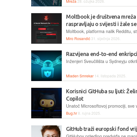
Mreža
28. ožujka 2026.
Moltbook je društvena mreža 
raspravljaju o svijesti i žale se
Miro Rosandić
31. siječnja 2026.
Razvijena end-to-end enkripci
Mladen Smrekar
14. listopada 2025.
Korisnici GitHuba su ljuti: Žel
Copilot
Bug.hr
8. rujna 2025.
GitHub traži europski fond vri