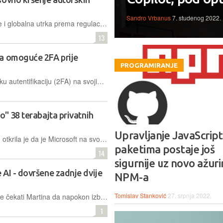
Sandro Vrbanus
7. studenog 2022.
Generativni alati umjetne inteligencije i globalna utrka prema regulaciji i standardizaciji: { ko/p/d/iraj } me nježno ili kako megakorporacije koristeći postojeći internetski sadržaj prodaju tuđi rad kao svoje usluge
13
a omoguće 2FA prije
PROGRAMIRANJE
Korisnici koji ne omoguće dvofaktorsku autentifikaciju (2FA) na svojim računima uskoro će imati ograničenu funkcionalnost na stranici
o" 38 terabajta privatnih
Upravljanje JavaScript
Sigurnosna kompanija Wiz Research otkrila je da je Microsoft na svojem repozitoriju držao ogromnu bazu podataka, koja je greškom ostala otvorena za sve zainteresirane
paketima postaje još
14
sigurnije uz novo ažuri
AI - dovršene zadnje dvije
NPM-a
Tomislav Stanković
27. srpnja 2022.
Stanovitom Liamu Swaynu dosadilo je čekati Martina da napokon izbaci Vjetrove Zime i San o proljeću i natjerao je ChatGPT da to uradi. Rezultati nisu toliko grozni
1