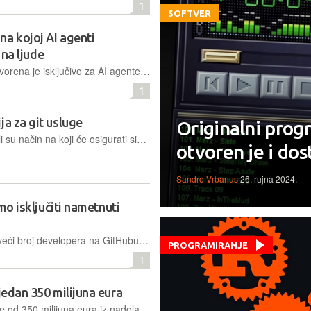
1
SOFTVER
na kojoj AI agenti
 na ljude
Moltbook, platforma nalik Redditu, stvorena je isključivo za AI agente. Više od 30.000 botova već dijeli svoje misli, od egzistencijalnih kriza do frustracija zbog zadataka koje im ljudi daju
1
ja za git usluge
Originalni pro
Inženjeri Sveučilišta u Sydneyju otkrili su način na koji će osigurati sigurnost izvornog koda uz minimalan utjecaj na performanse
otvoren je i do
Sandro Vrbanus
26. rujna 2024.
imo isključiti nametnuti
Unatoč Microsoftovoj promociji, sve veći broj developera na GitHubu izražava nezadovoljstvo zbog nametljivih Copilot značajki, tražeći načine da ih u potpunosti blokiraju
PROGRAMIRANJE
1
jedan 350 milijuna eura
GitHubov prijedlog predviđa ne manje od 350 milijuna eura iz nadolazećeg višegodišnjeg proračuna Europske unije