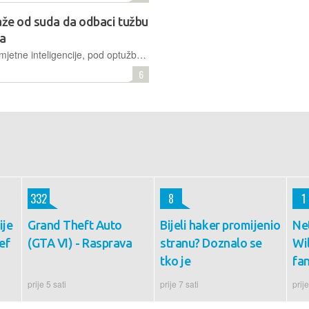
aže od suda da odbaci tužbu
ja
GitHub Copilot, Microsoftov sustav umjetne inteligencije, pod optužbom je da za treniranje koristi kôd autora koje ne navodi kako bi trebao zbog čega dovodi u pitanje poštivanje autorskih prava
6
332
8
1
ije
Grand Theft Auto
Bijeli haker promijenio
Net
ef
(GTA VI) - Rasprava
stranu? Doznalo se
Wil
tko je
fa
prije 5 sati
prije 7 sati
prije