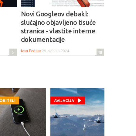
Novi Googleov debakl:
slučajno objavljeno tisuće
stranica - vlastite interne
dokumentacije
Ivan Podnar
29. svibnja 2024.
3
10
OBITELI
AVIJACIJA