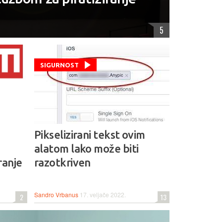
5
SIGURNOST
Pikselizirani tekst ovim
alatom lako može biti
ranje
razotkriven
Sandro Vrbanus
17. veljače 2022.
2
13