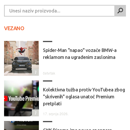
VEZANO
Spider-Man "napao" vozače BMW-a
reklamom na ugrađenim zaslonima
7
četvrtak
Kolektivna tužba protiv YouTubea zbog
"skrivenih" oglasa unatoč Premium
pretplati
7
17. srpnja 2026.