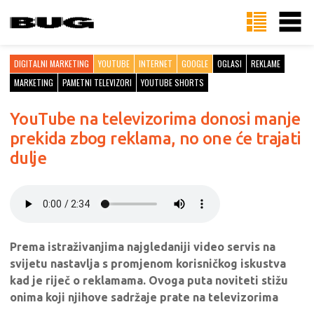
DIGITALNI MARKETING
YOUTUBE
INTERNET
GOOGLE
OGLASI
REKLAME
MARKETING
PAMETNI TELEVIZORI
YOUTUBE SHORTS
YouTube na televizorima donosi manje
prekida zbog reklama, no one će trajati
dulje
Prema istraživanjima najgledaniji video servis na
svijetu nastavlja s promjenom korisničkog iskustva
kad je riječ o reklamama. Ovoga puta noviteti stižu
onima koji njihove sadržaje prate na televizorima