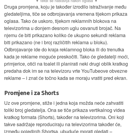
Druga promjena, koju je također izrodilo istraživanje među
gledateljima, tiče se odbrojavanja vremena tijekom prikaza
oglasa. Tako će uskoro, tijekom reklamnih blokova na
televizorima u donjem desnom uglu osvanuti brojač. Na
njemu će biti prikazano koliko će ukupno sekundi reklama
biti prikazano (ne i broj različitih reklama u bloku).
Odbrojavanje ide do kraja reklamnog bloka ili do trenutka
kada je reklame moguće preskočiti. Tako će gledatelji moći,
primjerice, otići na toalet ili planirati neki drugi oblik kratkog
predaha dok im se na televizoru vrte YouTubeove obvezne
reklame – i znat će točno kada se moraju vratiti pred ekran.
Promjene i za Shorts
Uz ove promjene, stiže i jedna koja možda neće zahvatiti
toliki broj gledatelja. Ona se tiče prikaza vertikalnog videa
kratkog formata (Shorts), također na televizorima. Oni koji
takve sadržaje reproduciraju na televizorima također će,
između pojedinih Shortsa, ubuduće morati gledati –