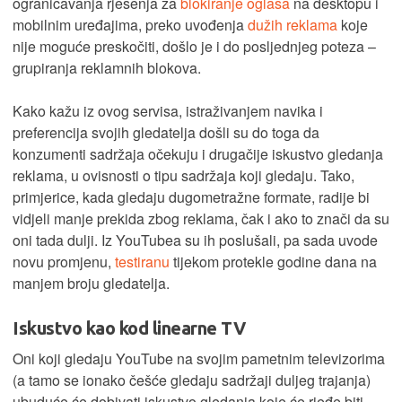
ograničavanja rješenja za
blokiranje oglasa
na desktopu i
mobilnim uređajima, preko uvođenja
dužih reklama
koje
nije moguće preskočiti, došlo je i do posljednjeg poteza –
grupiranja reklamnih blokova.
Kako kažu iz ovog servisa, istraživanjem navika i
preferencija svojih gledatelja došli su do toga da
konzumenti sadržaja očekuju i drugačije iskustvo gledanja
reklama, u ovisnosti o tipu sadržaja koji gledaju. Tako,
primjerice, kada gledaju dugometražne formate, radije bi
vidjeli manje prekida zbog reklama, čak i ako to znači da su
oni tada dulji. Iz YouTubea su ih poslušali, pa sada uvode
novu promjenu,
testiranu
tijekom protekle godine dana na
manjem broju gledatelja.
Iskustvo kao kod linearne TV
Oni koji gledaju YouTube na svojim pametnim televizorima
(a tamo se ionako češće gledaju sadržaji duljeg trajanja)
ubuduće će dobivati iskustvo gledanja koje će rjeđe biti