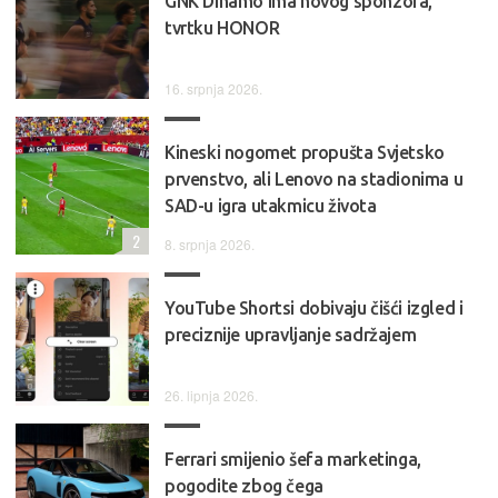
GNK Dinamo ima novog sponzora,
tvrtku HONOR
16. srpnja 2026.
Kineski nogomet propušta Svjetsko
prvenstvo, ali Lenovo na stadionima u
SAD-u igra utakmicu života
2
8. srpnja 2026.
YouTube Shortsi dobivaju čišći izgled i
preciznije upravljanje sadržajem
26. lipnja 2026.
Ferrari smijenio šefa marketinga,
pogodite zbog čega