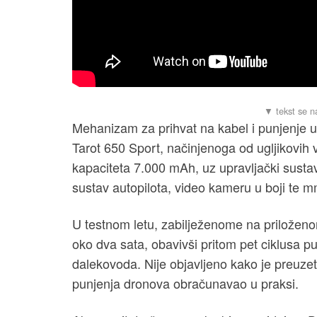
Mehanizam za prihvat na kabel i punjenje ug
Tarot 650 Sport, načinjenoga od ugljikovih v
kapaciteta 7.000 mAh, uz upravljački sust
sustav autopilota, video kameru u boji te m
U testnom letu, zabilježenome na priloženo
oko dva sata, obavivši pritom pet ciklusa p
dalekovoda. Nije objavljeno kako je preuzet
punjenja dronova obračunavao u praksi.