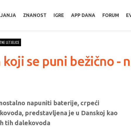
LJANJA
ZNANOST
IGRE
APP DANA
FORUM
E
TNE LETJELICE
n koji se puni bežično -
mostalno napuniti baterije, crpeći
ekovoda, predstavljena je u Danskoj kao
tih tih dalekovoda