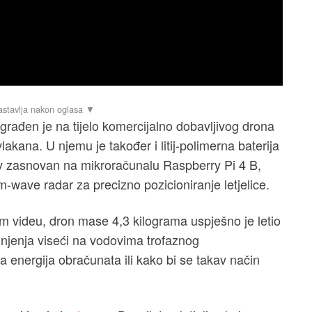
rađen je na tijelo komercijalno dobavljivog drona
lakana. U njemu je također i litij-polimerna baterija
av zasnovan na mikroračunalu Raspberry Pi 4 B,
m-wave radar za precizno pozicioniranje letjelice.
m videu, dron mase 4,3 kilograma uspješno je letio
unjenja viseći na vodovima trofaznog
a energija obračunata ili kako bi se takav način