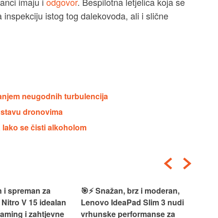
anci imaju i
odgovor
. Bespilotna letjelica koja se
inspekciju istog tog dalekovoda, ali i slične
vanjem neugodnih turbulencija
ostavu dronovima
 a lako se čisti alkoholom
 i spreman za
🎯⚡ Snažan, brz i moderan,
💻
 Nitro V 15 idealan
Lenovo IdeaPad Slim 3 nudi
2‑i
gaming i zahtjevne
vrhunske performanse za
vrh