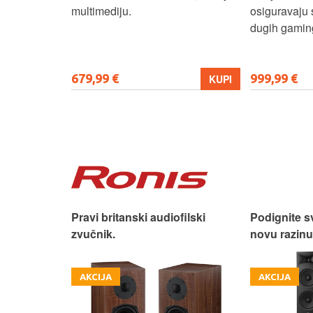
ni ovaj
multimediju.
osiguravaju 
enje, posao i
dugih gaming
679,99 €
999,99 €
KUPI
KUPI
 dizajn.
Pravi britanski audiofilski
Podignite s
zvučnik.
novu razinu
AKCIJA
AKCIJA