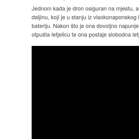
Jednom kada je dron osiguran na mjestu, a
daljinu, koji je u stanju iz visokonaponskog 
bateriju. Nakon što je ona dovoljno napun
otpušta letjelicu te ona postaje slobodna letj