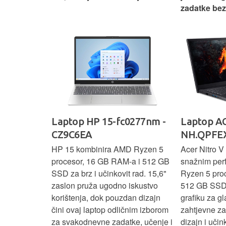
žno
zadatke be
Ideapad
Laptop HP 15-fc0277nm -
Laptop AC
CZ9C6EA
NH.QPFEX
nosi
HP 15 kombinira AMD Ryzen 5
Acer Nitro V 
e za
procesor, 16 GB RAM-a i 512 GB
snažnim pe
e uz AMD
SSD za brz i učinkovit rad. 15,6"
Ryzen 5 pro
6 GB RAM-a i
zaslon pruža ugodno iskustvo
512 GB SSD
6" zaslon
korištenja, dok pouzdan dizajn
grafiku za gl
 rada i
čini ovaj laptop odličnim izborom
zahtjevne z
n i
za svakodnevne zadatke, učenje i
dizajn i učin