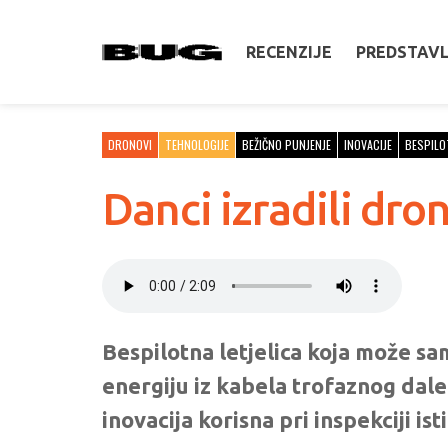
RECENZIJE
PREDSTAV
DRONOVI
TEHNOLOGIJE
BEŽIČNO PUNJENJE
INOVACIJE
BESPILO
Danci izradili dro
Bespilotna letjelica koja može sa
energiju iz kabela trofaznog dal
inovacija korisna pri inspekciji is