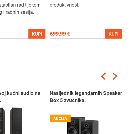
stabilan rad tijekom
produktivnost.
 i radnih sesija.
699,99 €
206
KUPI
KUPI
voj kućni audio na
Nasljednik legendarnih Speaker
Pos
.
Box 5 zvučnika.
AKCIJA