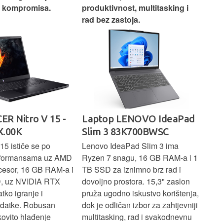
z kompromisa.
produktivnost, multitasking i
uži
rad bez zastoja.
-
ER Nitro V 15 -
Laptop LENOVO IdeaPad
La
.00K
Slim 3 83K700BWSC
83
15 ističe se po
Lenovo IdeaPad Slim 3 ima
Len
rformansama uz AMD
Ryzen 7 snagu, 16 GB RAM-a i 1
U7 
cesor, 16 GB RAM-a i
TB SSD za iznimno brz rad i
SSD
, uz NVIDIA RTX
dovoljno prostora. 15,3" zaslon
zasl
atko igranje i
pruža ugodno iskustvo korištenja,
koj
adatke. Robusan
dok je odličan izbor za zahtjevniji
lap
kovito hlađenje
multitasking, rad i svakodnevnu
pro