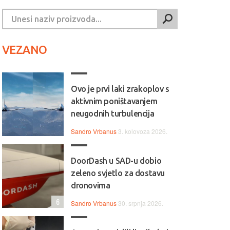
VEZANO
Ovo je prvi laki zrakoplov s
aktivnim poništavanjem
neugodnih turbulencija
Sandro Vrbanus
3. kolovoza 2026.
DoorDash u SAD-u dobio
zeleno svjetlo za dostavu
dronovima
6
Sandro Vrbanus
30. srpnja 2026.