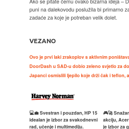
Ako se pitate čemu ovako bizarna ideja – D
puni na dalekovodu poslužila bi primarno za 
zadaće za koje je potreban velik dolet.
VEZANO
Ovo je prvi laki zrakoplov s aktivnim poništa
DoorDash u SAD-u dobio zeleno svjetlo za d
Japanci osmislili ljepilo koje drži čak i teflon,
ouzdan i
💻💼 Svestran i pouzdan, HP 15
🎮🚀 Snažan
deaPad 1
idealan je izbor za svakodnevni
akciju, Acer
svakodnevni
rad, učenje i multimediju.
je izbor za 