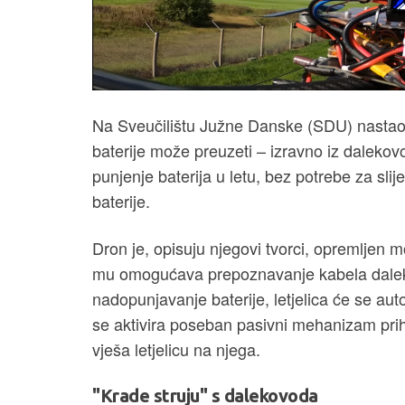
Na Sveučilištu Južne Danske (SDU) nastao je
baterije može preuzeti – izravno iz daleko
punjenje baterija u letu, bez potrebe za sli
baterije.
Dron je, opisuju njegovi tvorci, opremljen 
mu omogućava prepoznavanje kabela daleko
nadopunjavanje baterije, letjelica će se aut
se aktivira poseban pasivni mehanizam prih
vješa letjelicu na njega.
"Krade struju" s dalekovoda