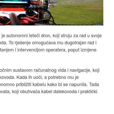
 autonomni leteći dron, koji struju za rad u svoje
voda. To rješenje omogućava mu dugotrajan rad i
jetanjem i intervencijom operatera, poput izmjene
moćnim sustavom računalnog vida i navigacije, koji
voda. Kada ih uoči, a potrebno mu je
onomno približiti kabelu kako bi se napunila. Tada
vata, koji obuhvaća kabel dalekovoda i praktički