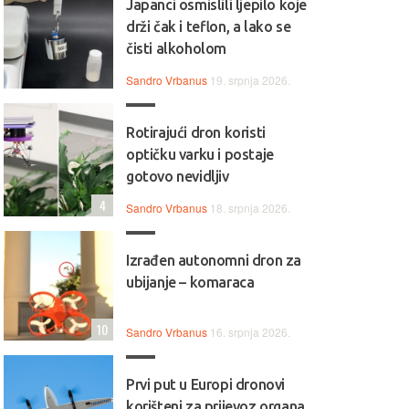
Japanci osmislili ljepilo koje
drži čak i teflon, a lako se
čisti alkoholom
Sandro Vrbanus
19. srpnja 2026.
Rotirajući dron koristi
optičku varku i postaje
gotovo nevidljiv
4
Sandro Vrbanus
18. srpnja 2026.
Izrađen autonomni dron za
ubijanje – komaraca
10
Sandro Vrbanus
16. srpnja 2026.
Prvi put u Europi dronovi
korišteni za prijevoz organa