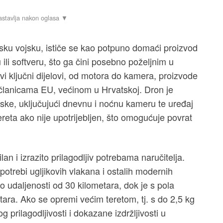
tsku vojsku, ističe se kao potpuno domaći proizvod
ili softveru, što ga čini posebno poželjnim u
Svi ključni dijelovi, od motora do kamera, proizvode
 članicama EU, većinom u Hrvatskoj. Dron je
ske, uključujući dnevnu i noćnu kameru te uređaj
eta ako nije upotrijebljen, što omogućuje povrat
lan i izrazito prilagodljiv potrebama naručitelja.
potrebi ugljikovih vlakana i ostalih modernih
o udaljenosti od 30 kilometara, dok je s pola
ara. Ako se opremi većim teretom, tj. s do 2,5 kg
 prilagodljivosti i dokazane izdržljivosti u