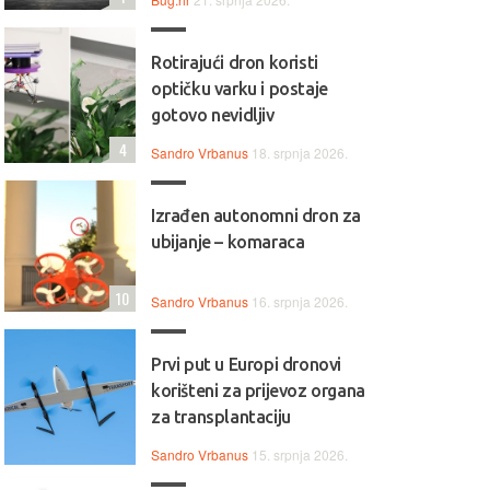
Rotirajući dron koristi
optičku varku i postaje
gotovo nevidljiv
4
Sandro Vrbanus
18. srpnja 2026.
Izrađen autonomni dron za
ubijanje – komaraca
10
Sandro Vrbanus
16. srpnja 2026.
Prvi put u Europi dronovi
korišteni za prijevoz organa
za transplantaciju
Sandro Vrbanus
15. srpnja 2026.