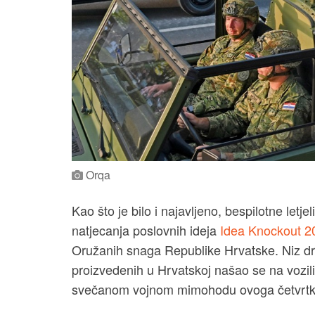
Orqa
Kao što je bilo i najavljeno, bespilotne let
natjecanja poslovnih ideja
Idea Knockout 2
Oružanih snaga Republike Hrvatske. Niz dro
proizvedenih u Hrvatskoj našao se na vozili
svečanom vojnom mimohodu ovoga četvrtk