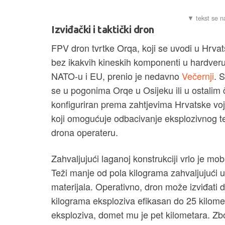
Izviđački i taktički dron
FPV dron tvrtke Orqa, koji se uvodi u Hrva
bez ikakvih kineskih komponenti u hardveru 
NATO-u i EU, prenio je nedavno
Večernji
. 
se u pogonima Orqe u Osijeku ili u ostalim
konfiguriran prema zahtjevima Hrvatske voj
koji omogućuje odbacivanje eksplozivnog ter
drona operateru.
Zahvaljujući laganoj konstrukciji vrlo je mobi
Teži manje od pola kilograma zahvaljujući u
materijala. Operativno, dron može izviđati d
kilograma eksploziva efikasan do 25 kilomet
eksploziva, domet mu je pet kilometara. Zbog