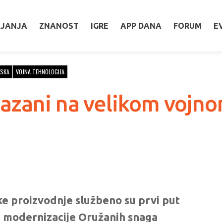
LJANJA
ZNANOST
IGRE
APP DANA
FORUM
E
JSKA
VOJNA TEHNOLOGIJA
kazani na velikom voj
ke proizvodnje službeno su prvi put
 modernizacije Oružanih snaga