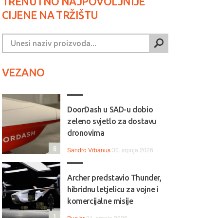
TRENUTNO NAJPOVOLJNIJE
CIJENE NA TRŽIŠTU
VEZANO
DoorDash u SAD-u dobio
zeleno svjetlo za dostavu
dronovima
6
Sandro Vrbanus
30. srpnja 2026.
Archer predstavio Thunder,
hibridnu letjelicu za vojne i
komercijalne misije
1
Bug.hr
21. srpnja 2026.