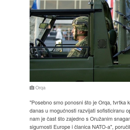
Orqa
"Posebno smo ponosni što je Orqa, tvrtka ko
danas u mogućnosti razvijati sofisticiranu
nam je čast što zajedno s Oružanim snaga
sigurnosti Europe i članica NATO-a", poručil