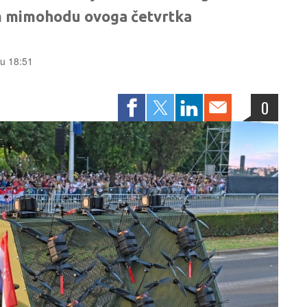
m mimohodu ovoga četvrtka
 u 18:51
0