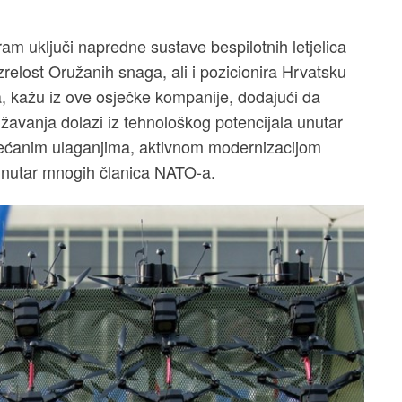
am uključi napredne sustave bespilotnih letjelica
relost Oružanih snaga, ali i pozicionira Hrvatsku
 kažu iz ove osječke kompanije, dodajući da
avanja dolazi iz tehnološkog potencijala unutar
većanim ulaganjima, aktivnom modernizacijom
unutar mnogih članica NATO-a.