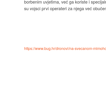
borbenim uvjetima, već ga koriste i specijal
su vojsci prvi operateri za njega već obučen
https://www.bug.hr/dronovi/na-svecanom-mimohod