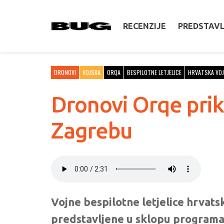
RECENZIJE
PREDSTAV
DRONOVI
VOJSKA
ORQA
BESPILOTNE LETJELICE
HRVATSKA VO
Dronovi Orqe pri
Zagrebu
Vojne bespilotne letjelice hrvats
predstavljene u sklopu programa