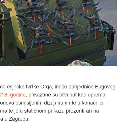
jelice osječke tvrtke Orqa, inače pobjednice Bugovog
018. godine
, prikazane su prvi put kao oprema
nova osmišljenih, dizajniranih te u konačnici
ma te je u statičnom prikazu prezentiran na
a u Zagrebu.