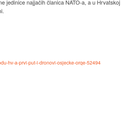
ne jedinice najjačih članica NATO-a, a u Hrvatskoj
i.
u-hv-a-prvi-put-i-dronovi-osjecke-orqe-52494