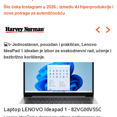
Što čeka Instagram u 2026.: između AI hiperprodukcije i
nove potrage za autentičnošću
💻✨ Jednostavan, pouzdan i praktičan, Lenovo
IdeaPad 1 idealan je izbor za svakodnevni rad, učenje i
bezbrižno korištenje.
Laptop LENOVO Ideapad 1 - 82VG00V5SC
Lenovo IdeaPad 1 donosi pouzdane performanse za