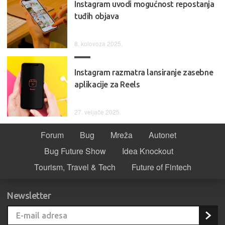
Instagram uvodi mogućnost repostanja
tuđih objava
8. kolovoza 2025.
Instagram razmatra lansiranje zasebne
aplikacije za Reels
27. veljače 2025.
Forum
Bug
Mreža
Autonet
Bug Future Show
Idea Knockout
Tourism, Travel & Tech
Future of Fintech
Newsletter