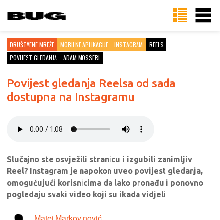
DRUŠTVENE MREŽE
MOBILNE APLIKACIJE
INSTAGRAM
REELS
POVIJEST GLEDANJA
ADAM MOSSERI
Povijest gledanja Reelsa od sada
dostupna na Instagramu
Slučajno ste osvježili stranicu i izgubili zanimljiv
Reel? Instagram je napokon uveo povijest gledanja,
omogućujući korisnicima da lako pronađu i ponovno
pogledaju svaki video koji su ikada vidjeli
Matej Markovinović