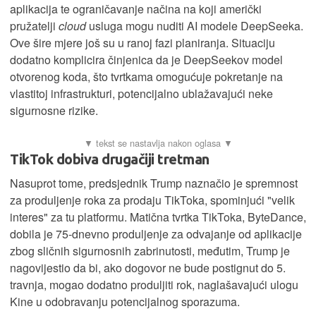
aplikacija te ograničavanje načina na koji američki
pružatelji
cloud
usluga mogu nuditi AI modele DeepSeeka.
Ove šire mjere još su u ranoj fazi planiranja. Situaciju
dodatno komplicira činjenica da je DeepSeekov model
otvorenog koda, što tvrtkama omogućuje pokretanje na
vlastitoj infrastrukturi, potencijalno ublažavajući neke
sigurnosne rizike.
TikTok dobiva drugačiji tretman
Nasuprot tome, predsjednik Trump naznačio je spremnost
za produljenje roka za prodaju TikToka, spominjući "velik
interes" za tu platformu. Matična tvrtka TikToka, ByteDance,
dobila je 75-dnevno produljenje za odvajanje od aplikacije
zbog sličnih sigurnosnih zabrinutosti, međutim, Trump je
nagovijestio da bi, ako dogovor ne bude postignut do 5.
travnja, mogao dodatno produljiti rok, naglašavajući ulogu
Kine u odobravanju potencijalnog sporazuma.