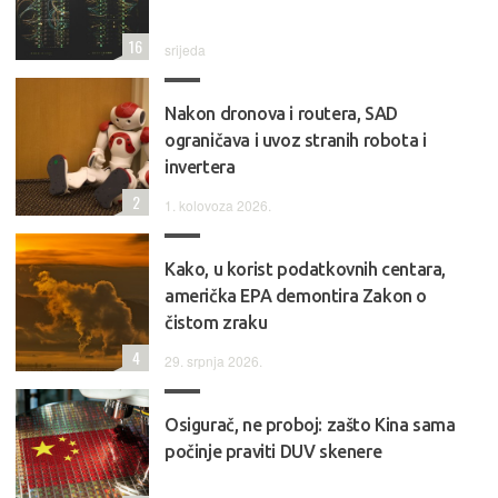
16
srijeda
Nakon dronova i routera, SAD
ograničava i uvoz stranih robota i
invertera
2
1. kolovoza 2026.
Kako, u korist podatkovnih centara,
američka EPA demontira Zakon o
čistom zraku
4
29. srpnja 2026.
Osigurač, ne proboj: zašto Kina sama
počinje praviti DUV skenere