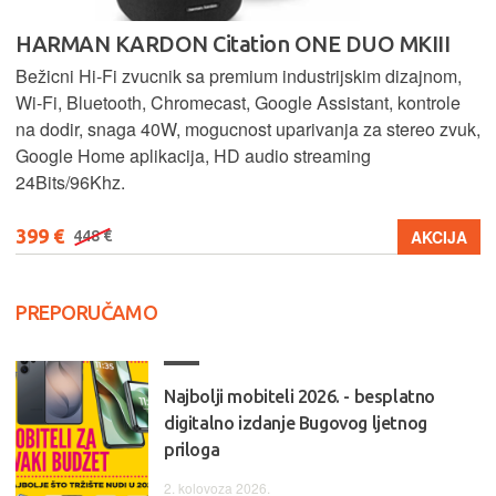
HARMAN KARDON Citation ONE DUO MKIII
Bežicni Hi-Fi zvucnik sa premium industrijskim dizajnom,
Wi-Fi, Bluetooth, Chromecast, Google Assistant, kontrole
na dodir, snaga 40W, mogucnost uparivanja za stereo zvuk,
Google Home aplikacija, HD audio streaming
24Bits/96Khz.
399 €
AKCIJA
448 €
PREPORUČAMO
Najbolji mobiteli 2026. - besplatno
digitalno izdanje Bugovog ljetnog
priloga
2. kolovoza 2026.