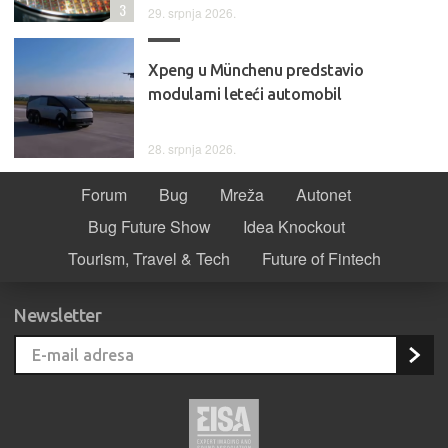
3
29. srpnja 2026.
Xpeng u Münchenu predstavio
modularni leteći automobil
28. srpnja 2026.
Forum
Bug
Mreža
Autonet
Bug Future Show
Idea Knockout
Tourism, Travel & Tech
Future of Fintech
Newsletter