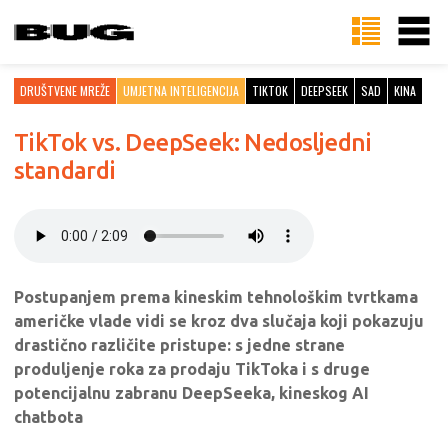
DRUŠTVENE MREŽE
UMJETNA INTELIGENCIJA
TIKTOK
DEEPSEEK
SAD
KINA
TikTok vs. DeepSeek: Nedosljedni
standardi
Postupanjem prema kineskim tehnološkim tvrtkama
američke vlade vidi se kroz dva slučaja koji pokazuju
drastično različite pristupe: s jedne strane
produljenje roka za prodaju TikToka i s druge
potencijalnu zabranu DeepSeeka, kineskog AI
chatbota