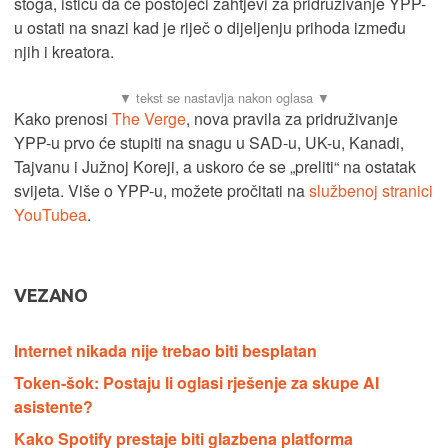
stoga, ističu da će postojeći zahtjevi za pridruživanje YPP-
u ostati na snazi kad je riječ o dijeljenju prihoda između
njih i kreatora.
Kako prenosi
The Verge
, nova pravila za pridruživanje
YPP-u prvo će stupiti na snagu u SAD-u, UK-u, Kanadi,
Tajvanu i Južnoj Koreji, a uskoro će se „preliti“ na ostatak
svijeta. Više o YPP-u, možete pročitati na
službenoj stranici
YouTubea
.
VEZANO
Internet nikada nije trebao biti besplatan
Token-šok: Postaju li oglasi rješenje za skupe AI
asistente?
Kako Spotify prestaje biti glazbena platforma