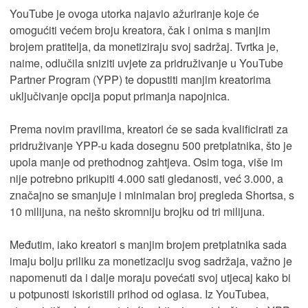
YouTube je ovoga utorka najavio ažuriranje koje će
omogućiti većem broju kreatora, čak i onima s manjim
brojem pratitelja, da monetiziraju svoj sadržaj. Tvrtka je,
naime, odlučila sniziti uvjete za pridruživanje u YouTube
Partner Program (YPP) te dopustiti manjim kreatorima
uključivanje opcija poput primanja napojnica.
Prema novim pravilima, kreatori će se sada kvalificirati za
pridruživanje YPP-u kada dosegnu 500 pretplatnika, što je
upola manje od prethodnog zahtjeva. Osim toga, više im
nije potrebno prikupiti 4.000 sati gledanosti, već 3.000, a
značajno se smanjuje i minimalan broj pregleda Shortsa, s
10 milijuna, na nešto skromniju brojku od tri milijuna.
Međutim, iako kreatori s manjim brojem pretplatnika sada
imaju bolju priliku za monetizaciju svog sadržaja, važno je
napomenuti da i dalje moraju povećati svoj utjecaj kako bi
u potpunosti iskoristili prihod od oglasa. Iz YouTubea,