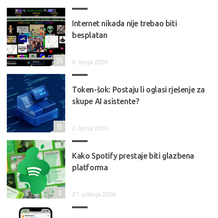
Internet nikada nije trebao biti
besplatan
25
8. lipnja 2026.
Token-šok: Postaju li oglasi rješenje za
skupe AI asistente?
11
2. lipnja 2026.
Kako Spotify prestaje biti glazbena
platforma
3
27. svibnja 2026.