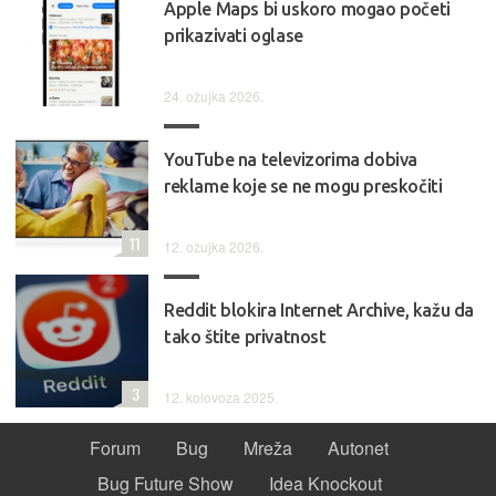
Apple Maps bi uskoro mogao početi
prikazivati oglase
24. ožujka 2026.
YouTube na televizorima dobiva
reklame koje se ne mogu preskočiti
11
12. ožujka 2026.
Reddit blokira Internet Archive, kažu da
tako štite privatnost
3
12. kolovoza 2025.
Forum
Bug
Mreža
Autonet
Bug Future Show
Idea Knockout