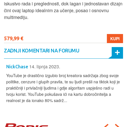
iskustvo rada i preglednosti, dok lagan i jednostavan dizajn
čini ovaj laptop idealnim za učenje, posao i osnovnu
multimediju.
579,99 €
KUPI
ZADNJI KOMENTARI NA FORUMU
14. lipnja 2023.
NickChase
YouTube je drastično izgubio broj kreatora sadržaja zbog svoje
politike, cenzure i glupih pravila, te su ljudi prešli na tiktok koji je
praktičniji i privlačniji ljudima i gdje algoritam uspješno radi u
tvoju korist. YouTube pokušava ići na kartu dobročinitelja a
realnost je da ionako 80% sadrž...