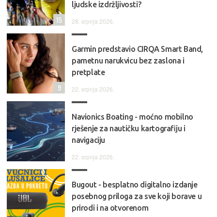
ljudske izdržljivosti?
15
28. srpnja 2026.
Garmin predstavio CIRQA Smart Band,
pametnu narukvicu bez zaslona i
pretplate
9
22. srpnja 2026.
Navionics Boating - moćno mobilno
rješenje za nautičku kartografiju i
navigaciju
22. srpnja 2026.
Bugout - besplatno digitalno izdanje
posebnog priloga za sve koji borave u
prirodi i na otvorenom