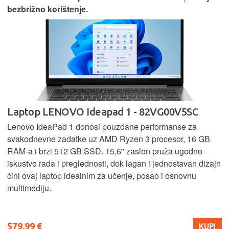
bezbrižno korištenje.
Laptop LENOVO Ideapad 1 - 82VG00V5SC
Lenovo IdeaPad 1 donosi pouzdane performanse za
svakodnevne zadatke uz AMD Ryzen 3 procesor, 16 GB
RAM-a i brzi 512 GB SSD. 15,6" zaslon pruža ugodno
iskustvo rada i preglednosti, dok lagan i jednostavan dizajn
čini ovaj laptop idealnim za učenje, posao i osnovnu
multimediju.
579,99 €
KUPI