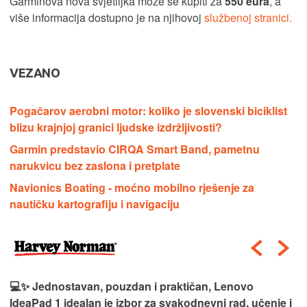
Garminova nova svjetiljka može se kupiti za
550 eura
, a
više informacija dostupno je na njihovoj
službenoj stranici.
VEZANO
Pogačarov aerobni motor: koliko je slovenski biciklist
blizu krajnjoj granici ljudske izdržljivosti?
Garmin predstavio CIRQA Smart Band, pametnu
narukvicu bez zaslona i pretplate
Navionics Boating - moćno mobilno rješenje za
nautičku kartografiju i navigaciju
💻✨ Jednostavan, pouzdan i praktičan, Lenovo
IdeaPad 1 idealan je izbor za svakodnevni rad, učenje i