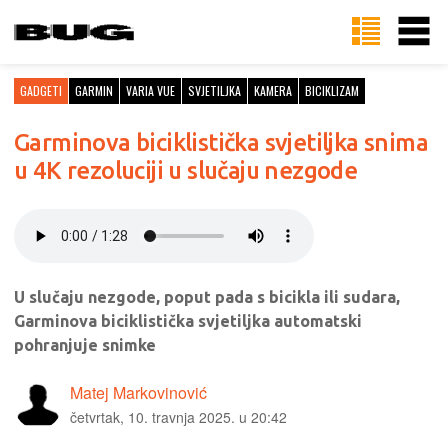
GADGETI
GARMIN
VARIA VUE
SVJETILJKA
KAMERA
BICIKLIZAM
Garminova biciklistička svjetiljka snima
u 4K rezoluciji u slučaju nezgode
U slučaju nezgode, poput pada s bicikla ili sudara,
Garminova biciklistička svjetiljka automatski
pohranjuje snimke
Matej Markovinović
četvrtak, 10. travnja 2025. u 20:42