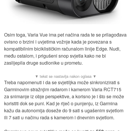
Osim toga, Varia Vue ima pet načina rada te se prilagođava
ovisno o brzini i uvjetima vožnje kada je povezana s
kompatibilnim biciklističkim računalom linije Edge. Nudi,
među ostalom, i prigušeni snop svjetla kako ne bi
zaslijepila druge sudionike u prometu.
Treba napomenuti i da se svjetiljka može sinkronizirati s
Garminovim stražnjim radarom i kamerom Varia RCT715
za snimanje iz obje perspektive, a korisno je i što se može
koristiti dok se puni. Kad je riječ o punjenju, iz Garmina
kažu da autonomija doseže do 9 sati s ugašenim svjetlom
ili 7 sati u načinu rada s kamerom i dnevnim svjetlom.