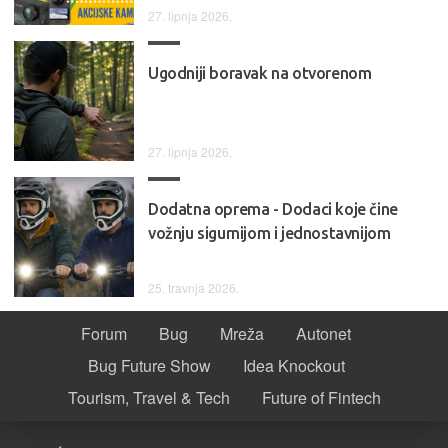
27. lipnja 2026.
Ugodniji boravak na otvorenom
27. lipnja 2026.
Dodatna oprema - Dodaci koje čine
vožnju sigurnijom i jednostavnijom
25. travnja 2026.
Forum
Bug
Mreža
Autonet
Bug Future Show
Idea Knockout
Tourism, Travel & Tech
Future of Fintech