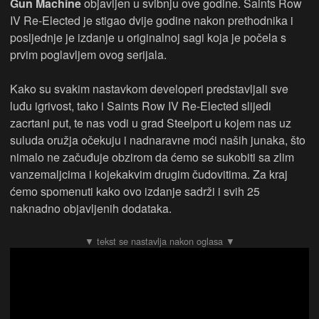
Gun Machine
objavljen u svibnju ove godine. Saints Row
IV Re-Elected je stigao dvije godine nakon prethodnika i
posljednje je izdanje u originalnoj sagi koja je počela s
prvim poglavljem ovog serijala.
Kako su svakim nastavkom developeri predstavljali sve
luđu igrivost, tako i Saints Row IV Re-Elected slijedi
zacrtani put, te nas vodi u grad Steelport u kojem nas uz
suluda oružja očekuju i nadnaravne moći naših junaka, što
nimalo ne začuđuje obzirom da ćemo se sukobiti sa zlim
vanzemaljcima i kojekakvim drugim čudovitima. Za kraj
ćemo spomenuti kako ovo izdanje sadrži i svih 25
naknadno objavljenih dodataka.