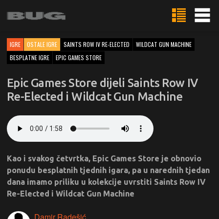
IGRE
OSTALE IGRE
SAINTS ROW IV RE-ELECTED
WILDCAT GUN MACHINE
BESPLATNE IGRE
EPIC GAMES STORE
Epic Games Store dijeli Saints Row IV
Re-Elected i Wildcat Gun Machine
Kao i svakog četvrtka, Epic Games Store je obnovio
ponudu besplatnih tjednih igara, pa u narednih tjedan
dana imamo priliku u kolekcije uvrstiti Saints Row IV
Re-Elected i Wildcat Gun Machine
Damir Radešić