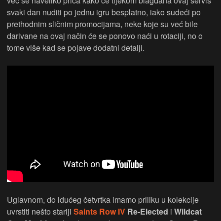
već se naveliko priča kako će tijekom blagdana ovaj servis
svaki dan nuditi po jednu igru besplatno, iako sudeći po
prethodnim sličnim promocijama, neke koje su već bile
darivane na ovaj način će se ponovo naći u rotaciji, no o
tome više kad se pojave dodatni detalji.
Uglavnom, do idućeg četvrtka imamo priliku u kolekcije
uvrstiti nešto stariji
Saints Row IV
Re-Elected
i
Wildcat