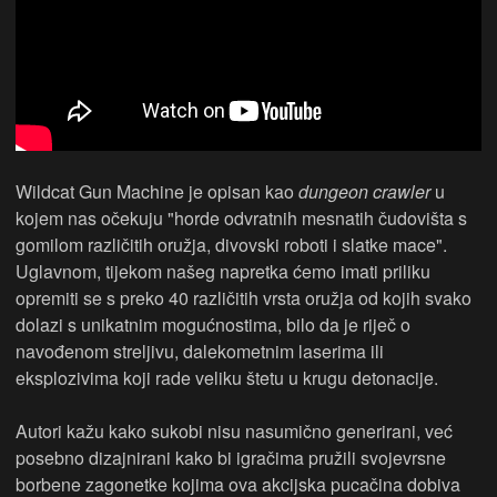
Wildcat Gun Machine je opisan kao
dungeon crawler
u
kojem nas očekuju "horde odvratnih mesnatih čudovišta s
gomilom različitih oružja, divovski roboti i slatke mace".
Uglavnom, tijekom našeg napretka ćemo imati priliku
opremiti se s preko 40 različitih vrsta oružja od kojih svako
dolazi s unikatnim mogućnostima, bilo da je riječ o
navođenom streljivu, dalekometnim laserima ili
eksplozivima koji rade veliku štetu u krugu detonacije.
Autori kažu kako sukobi nisu nasumično generirani, već
posebno dizajnirani kako bi igračima pružili svojevrsne
borbene zagonetke kojima ova akcijska pucačina dobiva