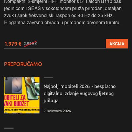
Kompaktni 2-smjerni Hi-Fi monitor s 5" Falcon B110 bas
jedinicom i SEAS visokotoncem pruža prirodan, detaljan
zvuk i širok frekvencijski raspon od 40 Hz do 25 kHz.
Elegantna završna obrada u prirodnom drvenom furniru.
1.979 €
AKCIJA
2.999 €
PREPORUČAMO
Najbolji mobiteli 2026. - besplatno
digitalno izdanje Bugovog ljetnog
priloga
2. kolovoza 2026.