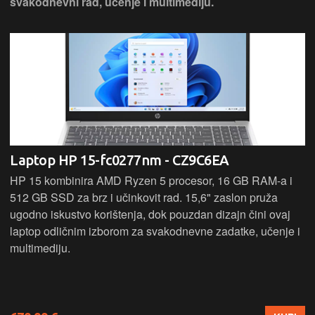
svakodnevni rad, učenje i multimediju.
Laptop HP 15-fc0277nm - CZ9C6EA
HP 15 kombinira AMD Ryzen 5 procesor, 16 GB RAM-a i
512 GB SSD za brz i učinkovit rad. 15,6" zaslon pruža
ugodno iskustvo korištenja, dok pouzdan dizajn čini ovaj
laptop odličnim izborom za svakodnevne zadatke, učenje i
multimediju.