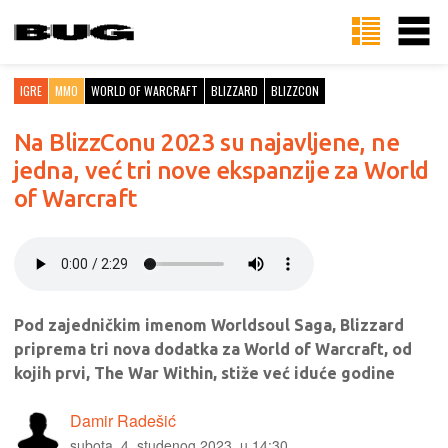
IGRE
MMO
WORLD OF WARCRAFT
BLIZZARD
BLIZZCON
Na BlizzConu 2023 su najavljene, ne
jedna, već tri nove ekspanzije za World
of Warcraft
Pod zajedničkim imenom Worldsoul Saga, Blizzard
priprema tri nova dodatka za World of Warcraft, od
kojih prvi, The War Within, stiže već iduće godine
Damir Radešić
subota, 4. studenog 2023. u 14:30