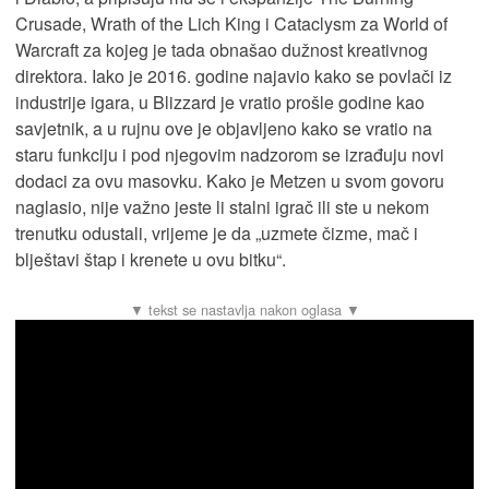
Crusade, Wrath of the Lich King i Cataclysm za World of
Warcraft za kojeg je tada obnašao dužnost kreativnog
direktora. Iako je 2016. godine najavio kako se povlači iz
industrije igara, u Blizzard je vratio prošle godine kao
savjetnik, a u rujnu ove je objavljeno kako se vratio na
staru funkciju i pod njegovim nadzorom se izrađuju novi
dodaci za ovu masovku. Kako je Metzen u svom govoru
naglasio, nije važno jeste li stalni igrač ili ste u nekom
trenutku odustali, vrijeme je da „uzmete čizme, mač i
blještavi štap i krenete u ovu bitku“.