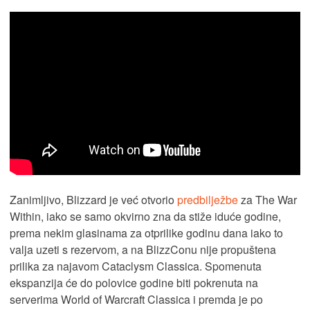
Zanimljivo, Blizzard je već otvorio
predbilježbe
za The War
Within, iako se samo okvirno zna da stiže iduće godine,
prema nekim glasinama za otprilike godinu dana iako to
valja uzeti s rezervom, a na BlizzConu nije propuštena
prilika za najavom Cataclysm Classica. Spomenuta
ekspanzija će do polovice godine biti pokrenuta na
serverima World of Warcraft Classica i premda je po