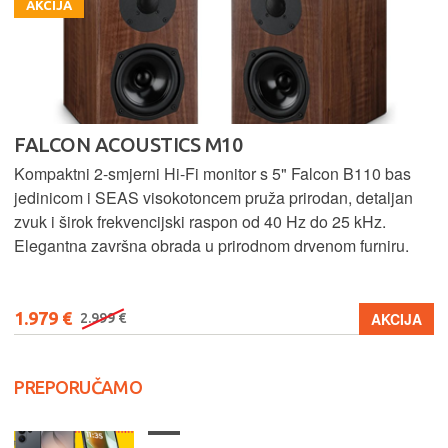
AKCIJA
FALCON ACOUSTICS M10
Kompaktni 2-smjerni Hi-Fi monitor s 5" Falcon B110 bas
jedinicom i SEAS visokotoncem pruža prirodan, detaljan
zvuk i širok frekvencijski raspon od 40 Hz do 25 kHz.
Elegantna završna obrada u prirodnom drvenom furniru.
1.979 €
AKCIJA
2.999 €
PREPORUČAMO