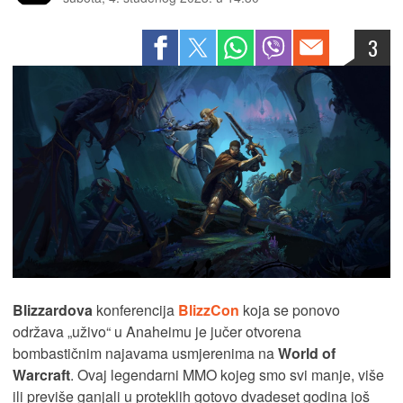
3
Blizzardova
konferencija
BlizzCon
koja se ponovo
održava „uživo“ u Anaheimu je jučer otvorena
bombastičnim najavama usmjerenima na
World of
Warcraft
. Ovaj legendarni MMO kojeg smo svi manje, više
ili previše ganjali u proteklih gotovo dvadeset godina još