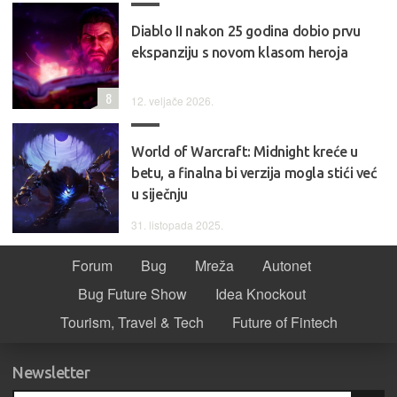
Diablo II nakon 25 godina dobio prvu
ekspanziju s novom klasom heroja
8
12. veljače 2026.
World of Warcraft: Midnight kreće u
betu, a finalna bi verzija mogla stići već
u siječnju
31. listopada 2025.
Forum
Bug
Mreža
Autonet
Bug Future Show
Idea Knockout
Tourism, Travel & Tech
Future of Fintech
Newsletter