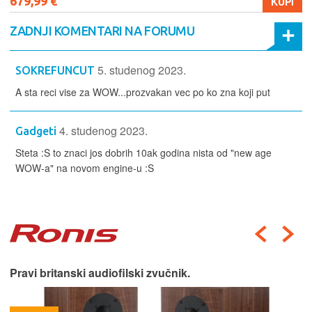
679,99 €
KUPI
ZADNJI KOMENTARI NA FORUMU
5. studenog 2023.
SOKREFUNCUT
A sta reci vise za WOW...prozvakan vec po ko zna koji put
4. studenog 2023.
Gadgeti
Steta :S to znaci jos dobrih 10ak godina nista od "new age
WOW-a" na novom engine-u :S
Pravi britanski audiofilski zvučnik.