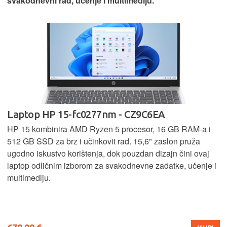
svakodnevni rad, učenje i multimediju.
Laptop HP 15-fc0277nm - CZ9C6EA
HP 15 kombinira AMD Ryzen 5 procesor, 16 GB RAM-a i
512 GB SSD za brz i učinkovit rad. 15,6" zaslon pruža
ugodno iskustvo korištenja, dok pouzdan dizajn čini ovaj
laptop odličnim izborom za svakodnevne zadatke, učenje i
multimediju.