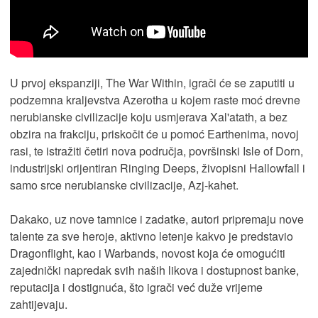
U prvoj ekspanziji, The War Within, igrači će se zaputiti u
podzemna kraljevstva Azerotha u kojem raste moć drevne
nerubianske civilizacije koju usmjerava Xal'atath, a bez
obzira na frakciju, priskočit će u pomoć Earthenima, novoj
rasi, te istražiti četiri nova područja, površinski Isle of Dorn,
industrijski orijentiran Ringing Deeps, živopisni Hallowfall i
samo srce nerubianske civilizacije, Azj-kahet.
Dakako, uz nove tamnice i zadatke, autori pripremaju nove
talente za sve heroje, aktivno letenje kakvo je predstavio
Dragonflight, kao i Warbands, novost koja će omogućiti
zajednički napredak svih naših likova i dostupnost banke,
reputacija i dostignuća, što igrači već duže vrijeme
zahtijevaju.