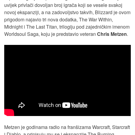
uvijek privlači dovoljan broj igrača koji se vesele svakoj
novoj ekspanziji, a na zadovoljstvo takvih, Blizzard je ovom
prigodom najavio tri nova dodatka, The War Within,
Midnight i The Last Titan, trilogiju pod zajedničkim imenom
Worldsoul Saga, koju je predstavio veteran
Chris Metzen
.
Metzen je godinama radio na franšizama Warcraft, Starcraft
i Diablo, a pripisuju mu se i ekspanzije The Burning