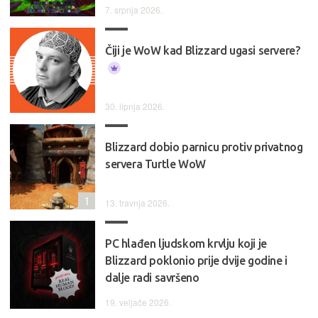
7. srpnja 2026.
Čiji je WoW kad Blizzard ugasi servere?
30. lipnja 2026.
Blizzard dobio parnicu protiv privatnog
servera Turtle WoW
1
13. travnja 2026.
PC hlađen ljudskom krvlju koji je
Blizzard poklonio prije dvije godine i
dalje radi savršeno
19. veljače 2026.