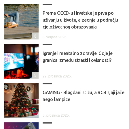
Prema OECD-u Hrvatska je prva po
uživanju u životu, a zadnja u području
cjeloživotnog obrazovanja
8
8. veljače 2026.
Igranje i mentalno zdravlje: Gdje je
granica između strasti i ovisnosti?
5
29. prosinca 2025.
GAMING - Blagdani stižu, a RGB sjaji jače
nego lampice
5. prosinca 2025.