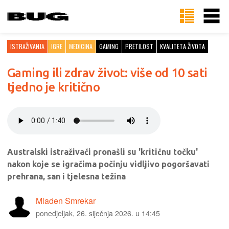
ISTRAŽIVANJA
IGRE
MEDICINA
GAMING
PRETILOST
KVALITETA ŽIVOTA
Gaming ili zdrav život: više od 10 sati
tjedno je kritično
Australski istraživači pronašli su 'kritičnu točku'
nakon koje se igračima počinju vidljivo pogoršavati
prehrana, san i tjelesna težina
Mladen Smrekar
ponedjeljak, 26. siječnja 2026. u 14:45