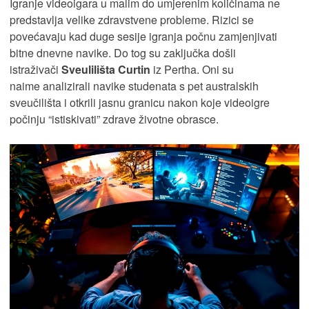
Igranje videoigara u malim do umjerenim količinama ne
predstavlja velike zdravstvene probleme. Rizici se
povećavaju kad duge sesije igranja počnu zamjenjivati ​​​​
bitne dnevne navike. Do tog su zaključka došli
istraživači
Sveulilišta Curtin
iz Pertha. Oni su
naime analizirali navike studenata s pet australskih
sveučilišta i otkrili jasnu granicu nakon koje videoigre
počinju “istiskivati” zdrave životne obrasce.