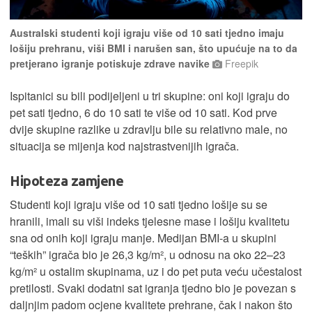
Australski studenti koji igraju više od 10 sati tjedno imaju
lošiju prehranu, viši BMI i narušen san, što upućuje na to da
pretjerano igranje potiskuje zdrave navike
Freepik
Ispitanici su bili podijeljeni u tri skupine: oni koji igraju do
pet sati tjedno, 6 do 10 sati te više od 10 sati. Kod prve
dvije skupine razlike u zdravlju bile su relativno male, no
situacija se mijenja kod najstrastvenijih igrača.
Hipoteza zamjene
Studenti koji igraju više od 10 sati tjedno lošije su se
hranili, imali su viši indeks tjelesne mase i lošiju kvalitetu
sna od onih koji igraju manje. Medijan BMI-a u skupini
“teških” igrača bio je 26,3 kg/m², u odnosu na oko 22–23
kg/m² u ostalim skupinama, uz i do pet puta veću učestalost
pretilosti. Svaki dodatni sat igranja tjedno bio je povezan s
daljnjim padom ocjene kvalitete prehrane, čak i nakon što