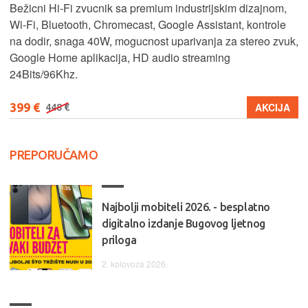
Bežicni Hi-Fi zvucnik sa premium industrijskim dizajnom,
Wi-Fi, Bluetooth, Chromecast, Google Assistant, kontrole
na dodir, snaga 40W, mogucnost uparivanja za stereo zvuk,
Google Home aplikacija, HD audio streaming
24Bits/96Khz.
399 €
AKCIJA
448 €
PREPORUČAMO
Najbolji mobiteli 2026. - besplatno
digitalno izdanje Bugovog ljetnog
priloga
2. kolovoza 2026.