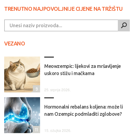
TRENUTNO NAJPOVOLJNIJE CIJENE NA TRŽIŠTU
VEZANO
Meowzempic: lijekovi za mršavljenje
uskoro stižu i mačkama
9
25. srpnja 2026.
Hormonalni rebalans koljena: može li
nam Ozempic podmladiti zglobove?
11
15. ožujka 2026.