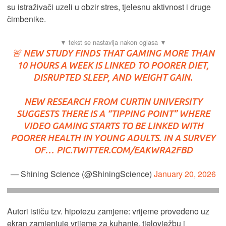
su istraživači uzeli u obzir stres, tjelesnu aktivnost i druge
čimbenike.
🚨 NEW STUDY FINDS THAT GAMING MORE THAN
10 HOURS A WEEK IS LINKED TO POORER DIET,
DISRUPTED SLEEP, AND WEIGHT GAIN.
NEW RESEARCH FROM CURTIN UNIVERSITY
SUGGESTS THERE IS A “TIPPING POINT” WHERE
VIDEO GAMING STARTS TO BE LINKED WITH
POORER HEALTH IN YOUNG ADULTS. IN A SURVEY
OF…
PIC.TWITTER.COM/EAKWRA2FBD
— Shining Science (@ShiningScience)
January 20, 2026
Autori ističu tzv. hipotezu zamjene: vrijeme provedeno uz
ekran zamjenjuje vrijeme za kuhanje, tjelovježbu i