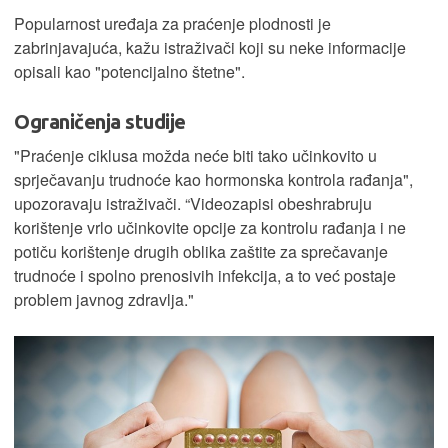
Popularnost uređaja za praćenje plodnosti je
zabrinjavajuća, kažu istraživači koji su neke informacije
opisali kao "potencijalno štetne".
Ograničenja studije
"Praćenje ciklusa možda neće biti tako učinkovito u
sprječavanju trudnoće kao hormonska kontrola rađanja",
upozoravaju istraživači. “Videozapisi obeshrabruju
korištenje vrlo učinkovite opcije za kontrolu rađanja i ne
potiču korištenje drugih oblika zaštite za sprečavanje
trudnoće i spolno prenosivih infekcija, a to već postaje
problem javnog zdravlja."