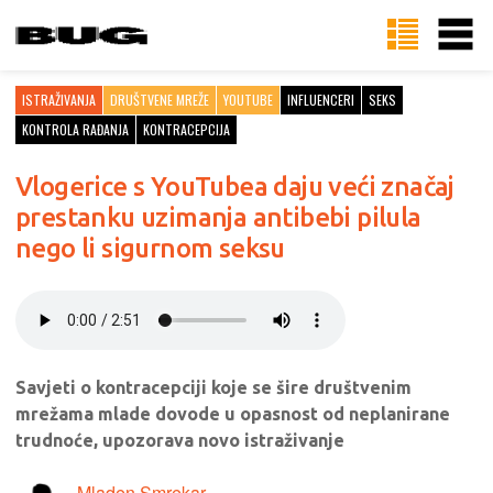
ISTRAŽIVANJA
DRUŠTVENE MREŽE
YOUTUBE
INFLUENCERI
SEKS
KONTROLA RAĐANJA
KONTRACEPCIJA
Vlogerice s YouTubea daju veći značaj
prestanku uzimanja antibebi pilula
nego li sigurnom seksu
Savjeti o kontracepciji koje se šire društvenim
mrežama mlade dovode u opasnost od neplanirane
trudnoće, upozorava novo istraživanje
Mladen Smrekar