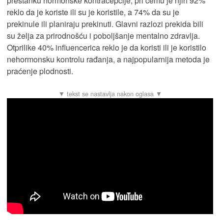
prestanku hormonske kontracepcije, pri čemu je njih 92%
reklo da je koriste ili su je koristile, a 74% da su je
prekinule ili planiraju prekinuti. Glavni razlozi prekida bili
su želja za prirodnošću i poboljšanje mentalno zdravlja.
Otprilike 40% influencerica reklo je da koristi ili je koristilo
nehormonsku kontrolu rađanja, a najpopularnija metoda je
praćenje plodnosti.