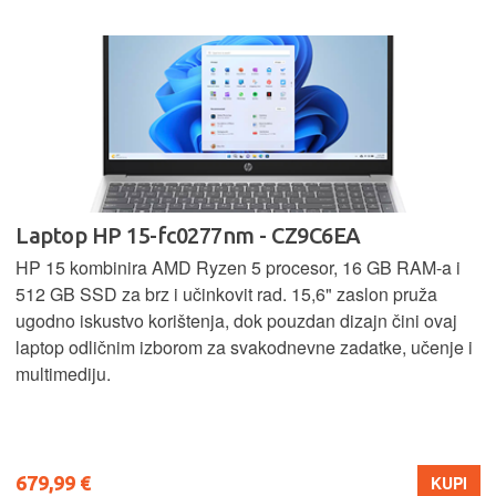
Laptop HP 15-fc0277nm - CZ9C6EA
HP 15 kombinira AMD Ryzen 5 procesor, 16 GB RAM-a i
512 GB SSD za brz i učinkovit rad. 15,6" zaslon pruža
ugodno iskustvo korištenja, dok pouzdan dizajn čini ovaj
laptop odličnim izborom za svakodnevne zadatke, učenje i
multimediju.
679,99 €
KUPI