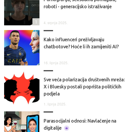
roboti - generacijsko istraživanje
1
4. srpnja 2025.
Kako influenceri preživljavaju
chatbotove? Hoće li ih zamijeniti AI?
16. lipnja 2025.
Sve veća polarizacija društvenih mreža:
X i Bluesky postali poprišta političkih
podjela
1. lipnja 2025.
Parasocijalni odnosi: Navlačenje na
digitalije