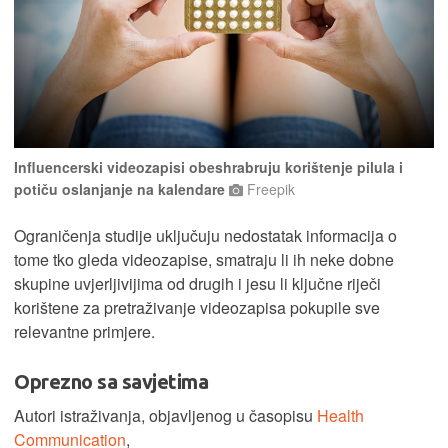
Influencerski videozapisi obeshrabruju korištenje pilula i
potiču oslanjanje na kalendare
Freepik
Ograničenja studije uključuju nedostatak informacija o
tome tko gleda videozapise, smatraju li ih neke dobne
skupine uvjerljivijima od drugih i jesu li ključne riječi
korištene za pretraživanje videozapisa pokupile sve
relevantne primjere.
Oprezno sa savjetima
Autori istraživanja, objavljenog u časopisu
Health
Communication
,