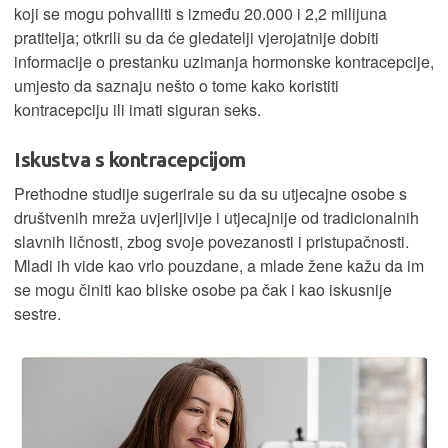
koji se mogu pohvalliti s između 20.000 i 2,2 milijuna
pratitelja; otkrili su da će gledatelji vjerojatnije dobiti
informacije o prestanku uzimanja hormonske kontracepcije,
umjesto da saznaju nešto o tome kako koristiti
kontracepciju ili imati siguran seks.
Iskustva s kontracepcijom
Prethodne studije sugerirale su da su utjecajne osobe s
društvenih mreža uvjerljivije i utjecajnije od tradicionalnih
slavnih ličnosti, zbog svoje povezanosti i pristupačnosti.
Mladi ih vide kao vrlo pouzdane, a mlade žene kažu da im
se mogu činiti kao bliske osobe pa čak i kao iskusnije
sestre.