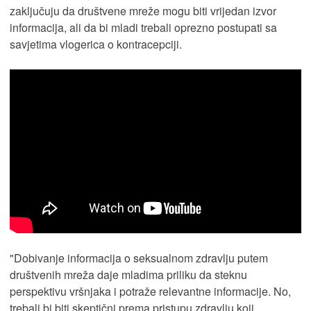
zaključuju da društvene mreže mogu biti vrijedan izvor
informacija, ali da bi mladi trebali oprezno postupati sa
savjetima vlogerica o kontracepciji.
"Dobivanje informacija o seksualnom zdravlju putem
društvenih mreža daje mladima priliku da steknu
perspektivu vršnjaka i potraže relevantne informacije. No,
trebali bi biti skeptični prema pristupu zdravlju koji