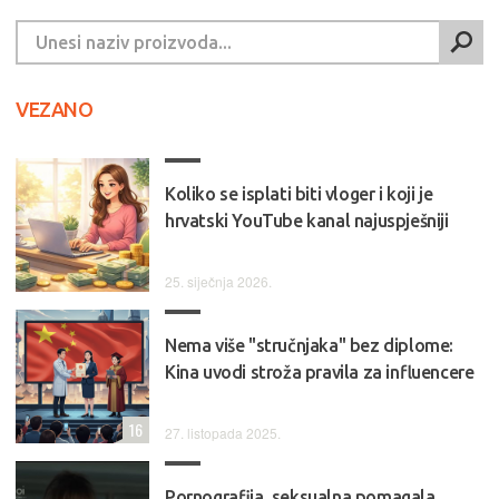
VEZANO
Koliko se isplati biti vloger i koji je
hrvatski YouTube kanal najuspješniji
25. siječnja 2026.
Nema više "stručnjaka" bez diplome:
Kina uvodi stroža pravila za influencere
16
27. listopada 2025.
Pornografija, seksualna pomagala,