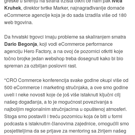
greške u širenju na strana tržišta otkrit će nam pak
Ivica
Kruhek
, direktor tvrtke Marker, najnagrađivanije domaće
eCommerce agencije koja je do sada izradila više od 180
web trgovina.
Da hrvatski trgovci imaju probleme sa skaliranjem smatra
Dario Begonja
, koji vodi eCommerce performance
agenciju Hero Factory, a na ovoj će pozornici otkriti koje
točno brojke jedan webshop treba dosegnuti kako bi bio
spreman za ozbiljan poslovni rast.
"CRO Commerce konferencija svake godine okupi više od
500 eCommerce i marketing stručnjaka, a ove smo godine
uveli i neke novosti koje će još više istaknuti ključni cilj
našeg događanja, a to je mogućnost povezivanja s
najboljim regionalnim stručnjacima u opuštenoj atmosferi.
Stoga smo postavili i treću pozornicu koja će biti u formi
podcasta s istaknutim članovima zajednice, omogućili smo
posjetiteljima da se prijave za mentoring sa žirijem našeg