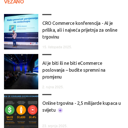
VEZANO
CRO Commerce konferencija - AI je
prilika, ali i najveća prijetnja za online
trgovinu
15. listopada 2025.
AI je biti ili ne biti eCommerce
poslovanja – budite spremni na
promjenu
2. rujna 2025.
Online trgovina - 2,5 milijarde kupaca u
svijetu
23. srpnja 2025.