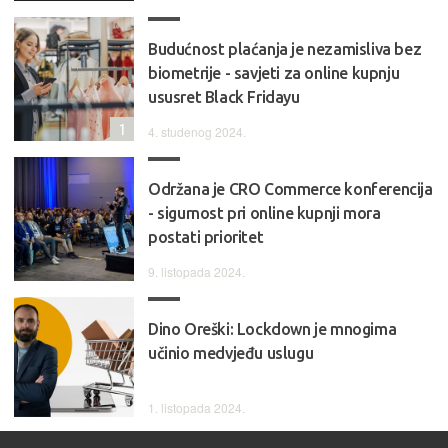
Budućnost plaćanja je nezamisliva bez
biometrije - savjeti za online kupnju
ususret Black Fridayu
1
4. studenog 2024.
Održana je CRO Commerce konferencija
- sigurnost pri online kupnji mora
postati prioritet
9. listopada 2024.
Dino Oreški: Lockdown je mnogima
učinio medvjeđu uslugu
1. listopada 2024.