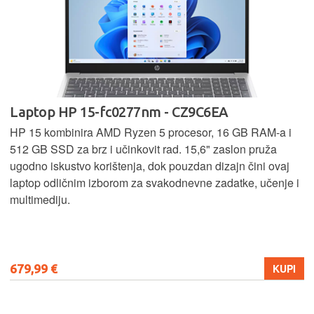
Laptop HP 15-fc0277nm - CZ9C6EA
HP 15 kombinira AMD Ryzen 5 procesor, 16 GB RAM-a i
512 GB SSD za brz i učinkovit rad. 15,6" zaslon pruža
ugodno iskustvo korištenja, dok pouzdan dizajn čini ovaj
laptop odličnim izborom za svakodnevne zadatke, učenje i
multimediju.
679,99 €
KUPI