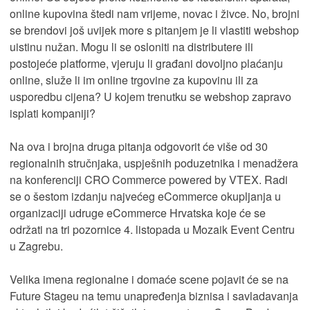
online kupovina štedi nam vrijeme, novac i živce. No, brojni
se brendovi još uvijek more s pitanjem je li vlastiti webshop
uistinu nužan. Mogu li se osloniti na distributere ili
postojeće platforme, vjeruju li građani dovoljno plaćanju
online, služe li im online trgovine za kupovinu ili za
usporedbu cijena? U kojem trenutku se webshop zapravo
isplati kompaniji?
Na ova i brojna druga pitanja odgovorit će više od 30
regionalnih stručnjaka, uspješnih poduzetnika i menadžera
na konferenciji CRO Commerce powered by VTEX. Radi
se o šestom izdanju najvećeg eCommerce okupljanja u
organizaciji udruge eCommerce Hrvatska koje će se
održati na tri pozornice 4. listopada u Mozaik Event Centru
u Zagrebu.
Velika imena regionalne i domaće scene pojavit će se na
Future Stageu na temu unapređenja biznisa i savladavanja