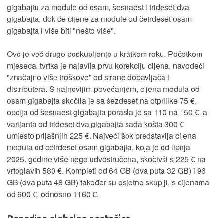
gigabajtu za module od osam, šesnaest i trideset dva
gigabajta, dok će cijene za module od četrdeset osam
gigabajta i više biti "nešto više".
Ovo je već drugo poskupljenje u kratkom roku. Početkom
mjeseca, tvrtka je najavila prvu korekciju cijena, navodeći
"značajno više troškove" od strane dobavljača i
distributera. S najnovijim povećanjem, cijena modula od
osam gigabajta skočila je sa šezdeset na otprilike 75 €,
opcija od šesnaest gigabajta porasla je sa 110 na 150 €, a
varijanta od trideset dva gigabajta sada košta 300 €
umjesto prijašnjih 225 €. Najveći šok predstavlja cijena
modula od četrdeset osam gigabajta, koja je od lipnja
2025. godine više nego udvostručena, skočivši s 225 € na
vrtoglavih 580 €. Kompleti od 64 GB (dva puta 32 GB) i 96
GB (dva puta 48 GB) također su osjetno skuplji, s cijenama
od 600 €, odnosno 1160 €.