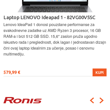
Laptop LENOVO Ideapad 1 - 82VG00V5SC
Lenovo IdeaPad 1 donosi pouzdane performanse za
svakodnevne zadatke uz AMD Ryzen 3 procesor, 16 GB
RAM-a i brzi 512 GB SSD. 15,6" zaslon pruža ugodno
iskustvo rada i preglednosti, dok lagan i jednostavan dizajn
čini ovaj laptop idealnim za učenje, posao i osnovnu
multimediju.
579,99 €
KUPI