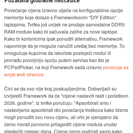
Pozadina globalne nestašice
Povećanje cijena izravno utječe na konfigurabilne opcije
memorije koje dolaze s Frameworkovim "DIY Edition"
laptopima. Tvrtka još uvijek ne prodaje samostalne DDR5
RAM module kako bi sačuvala zalihe za nove laptope.
Kako bi korisnicima ipak ponudili alternativu, Framework
napominje da je moguće naručiti uređaj bez memorije. To
omogućuje kupcima da iskoriste postojeći modul ili
pronađu povoljniju opciju putem servisa kao što je
PCPartPicker, na koji Framework sada izravno
povezuje sa
svoje web stranice
.
Čini se da ovo nije kraj poskupljenjima. Dobavljači su
izvijestili Framework da će "cijene nastaviti rasti i početkom
2026. godine". Iz tvrtke poručuju: "Apsorbirali smo i
nastavljamo apsorbirati dio povećanja troškova kako bismo
mogli ponuditi ovu novu cijenu, ali vrlo je vjerojatno da
ćemo morati ponovno prilagoditi cijene modula unutar
sljedećih mjesec dana. Cijene ćemo podizati samo kako