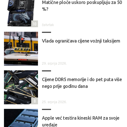
Matične ploče uskoro poskupljuju za 50
%?
10
četvrtak
Vlada ograničava cijene vožnji taksijem
29. srpnja 2026.
Cijene DDR5 memorije i do pet puta više
nego prije godinu dana
8
25. srpnja 2026.
Apple već testira kineski RAM za svoje
uređaje