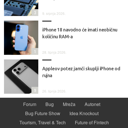
3
9. srpnja 2026.
iPhone 18 navodno će imati neobičnu
količinu RAM-a
1
28. lipnja 2026.
Appleov potez jamči skuplji iPhone od
rujna
9
26. lipnja 2026.
Forum
Bug
Mreža
Autonet
Bug Future Show
Idea Knockout
Tourism, Travel & Tech
Future of Fintech