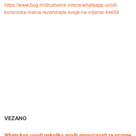
https://www.bug.hr/drustvene-mreze/whatsapp-uvodi-
korisnicka-imena-rezervirajte-svoje-na-vrijeme-54658
VEZANO
WhatsApp uvodi nekoliko novih mogućnosti za grupne