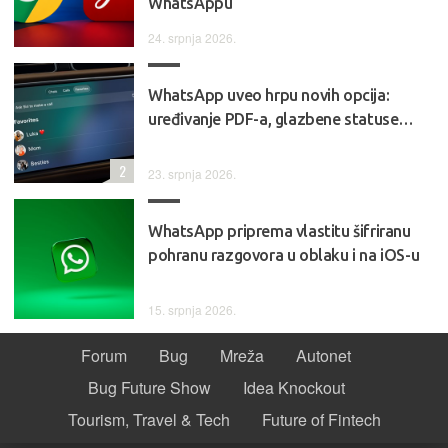
WhatsAppu
24. srpnja 2026.
WhatsApp uveo hrpu novih opcija:
uređivanje PDF-a, glazbene statuse…
2
23. srpnja 2026.
WhatsApp priprema vlastitu šifriranu
pohranu razgovora u oblaku i na iOS-u
15. srpnja 2026.
Forum
Bug
Mreža
Autonet
Bug Future Show
Idea Knockout
Tourism, Travel & Tech
Future of Fintech