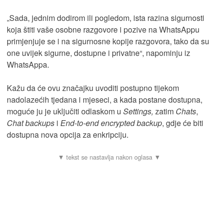
„Sada, jednim dodirom ili pogledom, ista razina sigurnosti
koja štiti vaše osobne razgovore i pozive na WhatsAppu
primjenjuje se i na sigurnosne kopije razgovora, tako da su
one uvijek sigurne, dostupne i privatne“, napominju iz
WhatsAppa.
Kažu da će ovu značajku uvoditi postupno tijekom
nadolazećih tjedana i mjeseci, a kada postane dostupna,
moguće ju je uključiti odlaskom u
Settings,
zatim
Chats
,
Chat backups
i
End-to-end encrypted backup
, gdje će biti
dostupna nova opcija za enkripciju.