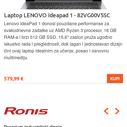
Laptop LENOVO Ideapad 1 - 82VG00V5SC
Lenovo IdeaPad 1 donosi pouzdane performanse za
svakodnevne zadatke uz AMD Ryzen 3 procesor, 16 GB
RAM-a i brzi 512 GB SSD. 15,6" zaslon pruža ugodno
iskustvo rada i preglednosti, dok lagan i jednostavan dizajn
čini ovaj laptop idealnim za učenje, posao i osnovnu
multimediju.
579,99 €
KUPI
Premium industrijski dizajn.