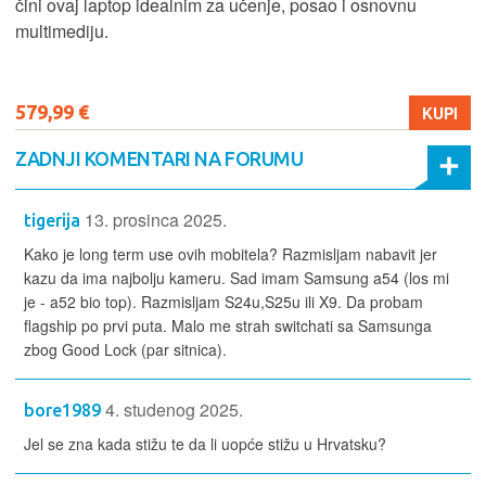
čini ovaj laptop idealnim za učenje, posao i osnovnu
multimediju.
579,99 €
KUPI
ZADNJI KOMENTARI NA FORUMU
13. prosinca 2025.
tigerija
Kako je long term use ovih mobitela? Razmisljam nabavit jer
kazu da ima najbolju kameru. Sad imam Samsung a54 (los mi
je - a52 bio top). Razmisljam S24u,S25u ili X9. Da probam
flagship po prvi puta. Malo me strah switchati sa Samsunga
zbog Good Lock (par sitnica).
4. studenog 2025.
bore1989
Jel se zna kada stižu te da li uopće stižu u Hrvatsku?