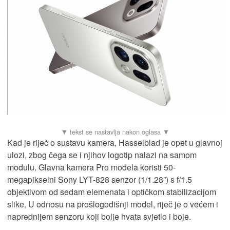
Kad je riječ o sustavu kamera, Hasselblad je opet u glavnoj
ulozi, zbog čega se i njihov logotip nalazi na samom
modulu. Glavna kamera Pro modela koristi 50-
megapikselni Sony LYT-828 senzor (1/1.28”) s f/1.5
objektivom od sedam elemenata i optičkom stabilizacijom
slike. U odnosu na prošlogodišnji model, riječ je o većem i
naprednijem senzoru koji bolje hvata svjetlo i boje.