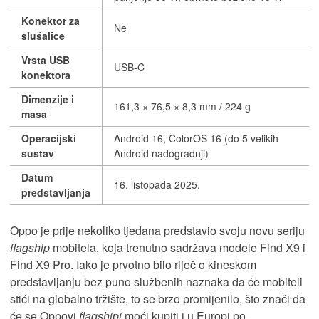
Konektor za
Ne
slušalice
Vrsta USB
USB-C
konektora
Dimenzije i
161,3 × 76,5 × 8,3 mm / 224 g
masa
Operacijski
Android 16, ColorOS 16 (do 5 velikih
sustav
Android nadogradnji)
Datum
16. listopada 2025.
predstavljanja
Oppo je prije nekoliko tjedana predstavio svoju novu seriju
flagship
mobitela, koja trenutno sadržava modele Find X9 i
Find X9 Pro. Iako je prvotno bilo riječ o kineskom
predstavljanju bez puno službenih naznaka da će mobiteli
stići na globalno tržište, to se brzo promijenilo, što znači da
će se Oppovi
flagshipi
moći kupiti i u Europi po