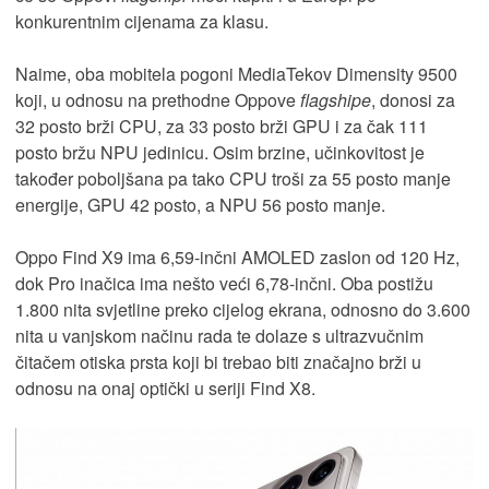
konkurentnim cijenama za klasu.
Naime, oba mobitela pogoni MediaTekov Dimensity 9500
koji, u odnosu na prethodne Oppove
flagshipe
, donosi za
32 posto brži CPU, za 33 posto brži GPU i za čak 111
posto bržu NPU jedinicu. Osim brzine, učinkovitost je
također poboljšana pa tako CPU troši za 55 posto manje
energije, GPU 42 posto, a NPU 56 posto manje.
Oppo Find X9 ima 6,59-inčni AMOLED zaslon od 120 Hz,
dok Pro inačica ima nešto veći 6,78-inčni. Oba postižu
1.800 nita svjetline preko cijelog ekrana, odnosno do 3.600
nita u vanjskom načinu rada te dolaze s ultrazvučnim
čitačem otiska prsta koji bi trebao biti značajno brži u
odnosu na onaj optički u seriji Find X8.