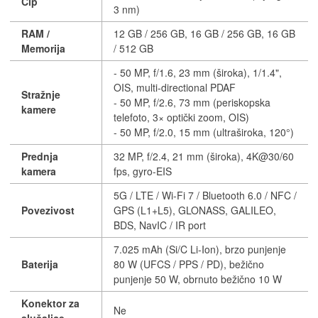
Čip
3 nm)
RAM /
12 GB / 256 GB, 16 GB / 256 GB, 16 GB
Memorija
/ 512 GB
- 50 MP, f/1.6, 23 mm (široka), 1/1.4",
OIS, multi-directional PDAF
Stražnje
- 50 MP, f/2.6, 73 mm (periskopska
kamere
telefoto, 3× optički zoom, OIS)
- 50 MP, f/2.0, 15 mm (ultraširoka, 120°)
Prednja
32 MP, f/2.4, 21 mm (široka), 4K@30/60
kamera
fps, gyro-EIS
5G / LTE / Wi-Fi 7 / Bluetooth 6.0 / NFC /
Povezivost
GPS (L1+L5), GLONASS, GALILEO,
BDS, NavIC / IR port
7.025 mAh (Si/C Li-Ion), brzo punjenje
Baterija
80 W (UFCS / PPS / PD), bežično
punjenje 50 W, obrnuto bežično 10 W
Konektor za
Ne
slušalice