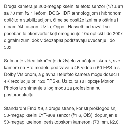
Druga kamera je 200-megapikselni telefoto senzor (1/1.56”)
sa 70 mm f/2.1 lećom, DCG-HDR tehnologijom i hibridnom
optičkom stabilizacijom, čime se postiže iznimna oštrina i
dinamički raspon. Uz to, Oppo i Hasselblad razvili su
poseban telekonverter koji omogućuje 10x optički i do 200x
digitalni zum, dok videozapisi podržavaju uvećanje i do
50x.
Snimanje videa također je doživjelo značajan iskorak, sve
kamere na Pro modelu podržavaju 4K video u 60 FPS-a s
Dolby Visionom, a glavna i telefoto kamera mogu doseći i
4K rezoluciju pri 120 FPS-a. Uz to, tu su i opcije Motion
Photos te snimanje u log modu za profesionalnu
postprodukciju.
Standardni Find X9, s druge strane, koristi prošlogodišnji
50-megapikselni LYT-808 senzor (f/1.6, OIS), dopunjen s
50-megapikselnom periskopskom kamerom (73 mm, f/2.6,