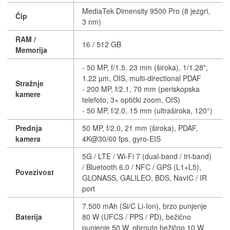
MediaTek Dimensity 9500 Pro (8 jezgri,
Čip
3 nm)
RAM /
16 / 512 GB
Memorija
- 50 MP, f/1.5, 23 mm (široka), 1/1.28",
1.22 µm, OIS, multi-directional PDAF
Stražnje
- 200 MP, f/2.1, 70 mm (periskopska
kamere
telefoto, 3× optički zoom, OIS)
- 50 MP, f/2.0, 15 mm (ultraširoka, 120°)
Prednja
50 MP, f/2.0, 21 mm (široka), PDAF,
kamera
4K@30/60 fps, gyro-EIS
5G / LTE / Wi-Fi 7 (dual-band / tri-band)
/ Bluetooth 6.0 / NFC / GPS (L1+L5),
Povezivost
GLONASS, GALILEO, BDS, NavIC / IR
port
7.500 mAh (Si/C Li-Ion), brzo punjenje
Baterija
80 W (UFCS / PPS / PD), bežično
punjenje 50 W, obrnuto bežično 10 W