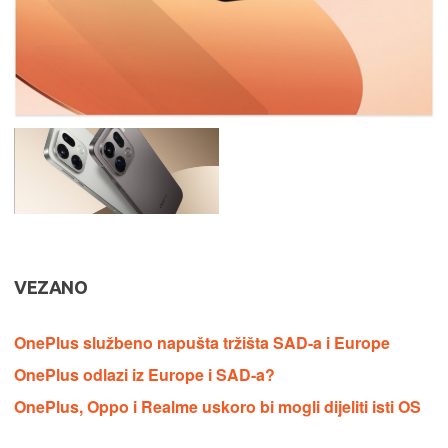
VEZANO
OnePlus službeno napušta tržišta SAD-a i Europe
OnePlus odlazi iz Europe i SAD-a?
OnePlus, Oppo i Realme uskoro bi mogli dijeliti isti OS