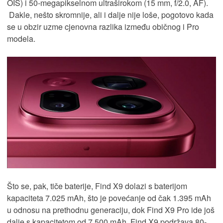
OIS) i 50-megapikselnom ultraširokom (15 mm, f/2.0, AF).
Dakle, nešto skromnije, ali i dalje nije loše, pogotovo kada
se u obzir uzme cjenovna razlika između običnog i Pro
modela.
Što se, pak, tiče baterije, Find X9 dolazi s baterijom
kapaciteta 7.025 mAh, što je povećanje od čak 1.395 mAh
u odnosu na prethodnu generaciju, dok Find X9 Pro ide još
dalje s kapacitetom od 7.500 mAh. Find X9 podržava 80-