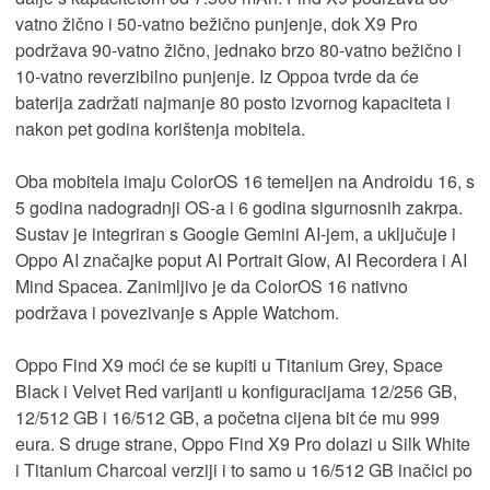
vatno žično i 50-vatno bežično punjenje, dok X9 Pro
podržava 90-vatno žično, jednako brzo 80-vatno bežično i
10-vatno reverzibilno punjenje. Iz Oppoa tvrde da će
baterija zadržati najmanje 80 posto izvornog kapaciteta i
nakon pet godina korištenja mobitela.
Oba mobitela imaju ColorOS 16 temeljen na Androidu 16, s
5 godina nadogradnji OS-a i 6 godina sigurnosnih zakrpa.
Sustav je integriran s Google Gemini AI-jem, a uključuje i
Oppo AI značajke poput AI Portrait Glow, AI Recordera i AI
Mind Spacea. Zanimljivo je da ColorOS 16 nativno
podržava i povezivanje s Apple Watchom.
Oppo Find X9 moći će se kupiti u Titanium Grey, Space
Black i Velvet Red varijanti u konfiguracijama 12/256 GB,
12/512 GB i 16/512 GB, a početna cijena bit će mu 999
eura. S druge strane, Oppo Find X9 Pro dolazi u Silk White
i Titanium Charcoal verziji i to samo u 16/512 GB inačici po