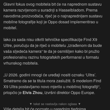
Glavni fokus ovog mobitela bit će na naprednom sustavu
kamera razvijenom u suradnji s Hasselbladom. Prema
navodima proizvođača, riječ je o najnaprednijem sustavu
mobilne fotografije koji je Oppo dosad implementirao u
mobitel.
Iako za sada nisu otkrili tehničke specifikacije Find X9
Ultre, poručuju da je riječ o mobitelu „izrađenom da bude
vaša sljedeća kamera“ te da je osmišljen kako bi pružio
profesionalnu razinu fotografskih performansi u formatu
vrhunskog mobitela.
„U 2026. godini mnogi će uređaji nositi oznaku ‘Ultra’.
Smatramo da se ta titula mora zaslužiti. S modelom Find
X9 Ultra postavljamo novo mjerilo u mobilnoj fotografiji“,
priopćio je
Elvis Zhou
, izvršni direktor Oppo Europe.
Više detalja bit će poznato u narednim tjednima.