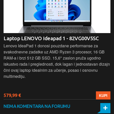
Laptop LENOVO Ideapad 1 - 82VG00V5SC
Lenovo IdeaPad 1 donosi pouzdane performanse za
svakodnevne zadatke uz AMD Ryzen 3 procesor, 16 GB
RAM-a i brzi 512 GB SSD. 15,6" zaslon pruža ugodno
iskustvo rada i preglednosti, dok lagan i jednostavan dizajn
čini ovaj laptop idealnim za učenje, posao i osnovnu
multimediju.
579,99 €
KUPI
NEMA KOMENTARA NA FORUMU