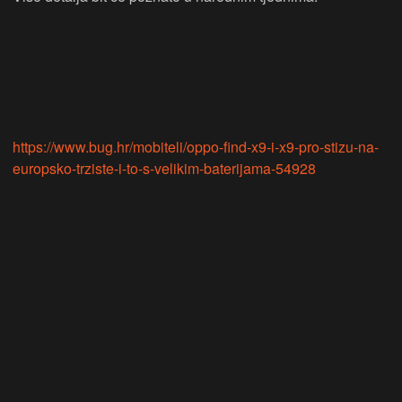
https://www.bug.hr/mobiteli/oppo-find-x9-i-x9-pro-stizu-na-
europsko-trziste-i-to-s-velikim-baterijama-54928