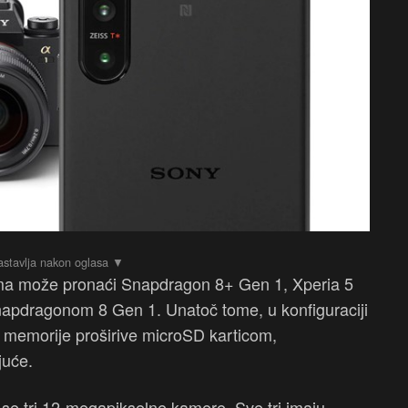
ma može pronaći Snapdragon 8+ Gen 1, Xperia 5
apdragonom 8 Gen 1. Unatoč tome, u konfiguraciji
 memorije proširive microSD karticom,
juće.
u se tri 12-megapikselne kamere. Sve tri imaju