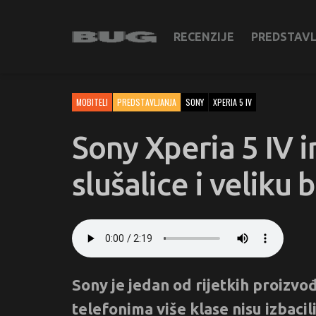
RECENZIJE
PREDSTAV
MOBITELI
PREDSTAVLJANJA
SONY
XPERIA 5 IV
Sony Xperia 5 IV i
slušalice i veliku 
Sony je jedan od rijetkih proizvo
telefonima više klase nisu izbacil