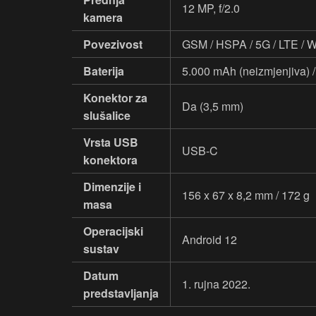
12 MP, f/2.0
kamera
Povezivost
GSM / HSPA / 5G / LTE / Wi
Baterija
5.000 mAh (neizmjenjiva) 
Konektor za
Da (3,5 mm)
slušalice
Vrsta USB
USB-C
konektora
Dimenzije i
156 x 67 x 8,2 mm / 172 g
masa
Operacijski
Android 12
sustav
Datum
1. rujna 2022.
predstavljanja