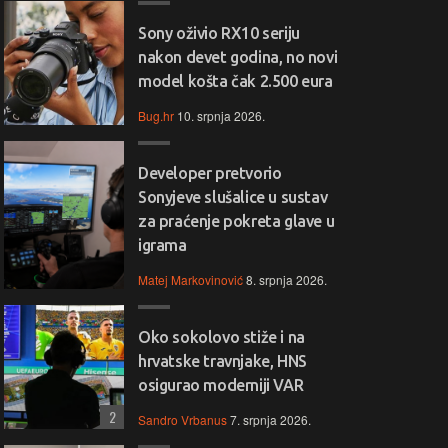
Sony oživio RX10 seriju
nakon devet godina, no novi
model košta čak 2.500 eura
Bug.hr
10. srpnja 2026.
Developer pretvorio
Sonyjeve slušalice u sustav
za praćenje pokreta glave u
igrama
Matej Markovinović
8. srpnja 2026.
Oko sokolovo stiže i na
hrvatske travnjake, HNS
osigurao moderniji VAR
2
Sandro Vrbanus
7. srpnja 2026.