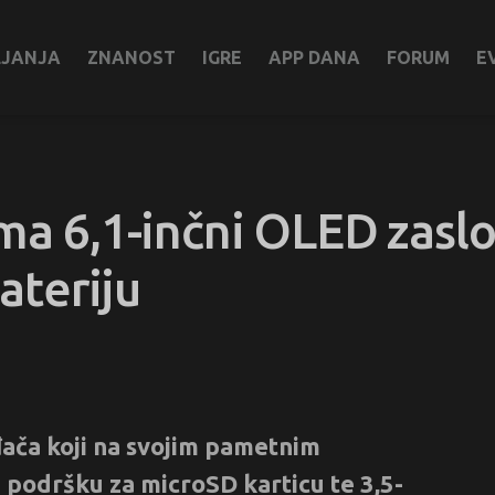
LJANJA
ZNANOST
IGRE
APP DANA
FORUM
E
ma 6,1-inčni OLED zaslo
bateriju
đača koji na svojim pametnim
i podršku za microSD karticu te 3,5-