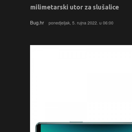
milimetarski utor za slušalice
Bug.hr
ponedjeljak, 5. rujna 2022. u 06:00