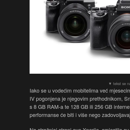
Iako se u vodećim mobitelima već mjeseci
IV pogonjena je njegovim prethodnikom, Sn
s 8 GB RAM-a te 128 GB ili 256 GB interne
performanse će biti i više nego zadovoljava
Na stražnjoj strani ove Xperije, smjestile s