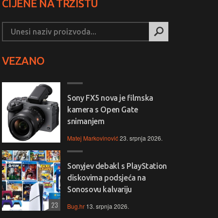
CIJENE NA TRŽIŠTU
VEZANO
Sony FX5 nova je filmska
kamera s Open Gate
snimanjem
Matej Markovinović
23. srpnja 2026.
Sonyjev debakl s PlayStation
diskovima podsjeća na
Sonosovu kalvariju
23
Bug.hr
13. srpnja 2026.