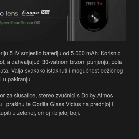
ju 5 IV smjestio bateriju od 5.000 mAh. Korisnici
ol, a zahvaljujući 30-vatnom brzom punjenju, pola
nuta. Valja svakako istaknuti i mogućnost bežičnog
i u pakiranju.
utor za slušalice, stereo zvučnici s Dolby Atmos
 i prašinu te Gorilla Glass Victus na prednjoj i
iti u zelenoj, crnoj i bijeloj boji.