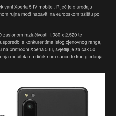
ivani Xperia 5 IV mobitel. Riječ je o uređaju
inom rujna moći nabaviti na europskom tržištu po
 zaslonom razlučivosti 1.080 x 2.520 te
 usporedbi s konkurentima istog cjenovnog ranga,
a prethodni Xperia 5 III, svjetliji je za čak 50
ištenja mobitela na direktnom suncu te kod gledanja