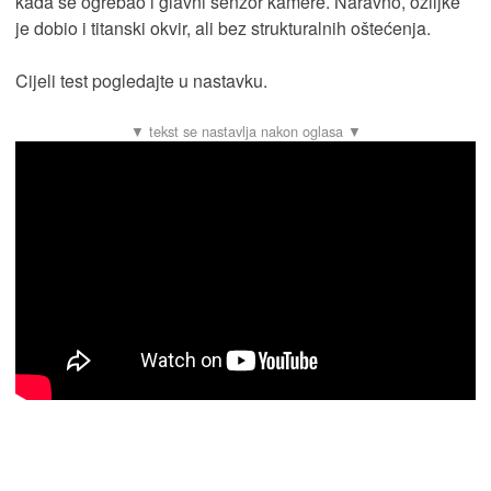
kada se ogrebao i glavni senzor kamere. Naravno, ožiljke
je dobio i titanski okvir, ali bez strukturalnih oštećenja.
Cijeli test pogledajte u nastavku.