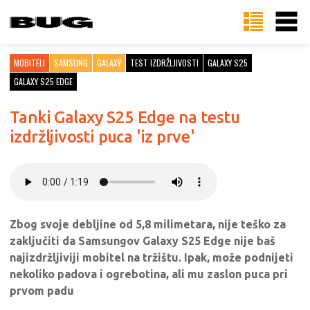
MOBITELI
SAMSUNG
GALAXY
TEST IZDRŽLJIVOSTI
GALAXY S25
GALAXY S25 EDGE
Tanki Galaxy S25 Edge na testu
izdržljivosti puca 'iz prve'
Zbog svoje debljine od 5,8 milimetara, nije teško za
zaključiti da Samsungov Galaxy S25 Edge nije baš
najizdržljiviji mobitel na tržištu. Ipak, može podnijeti
nekoliko padova i ogrebotina, ali mu zaslon puca pri
prvom padu