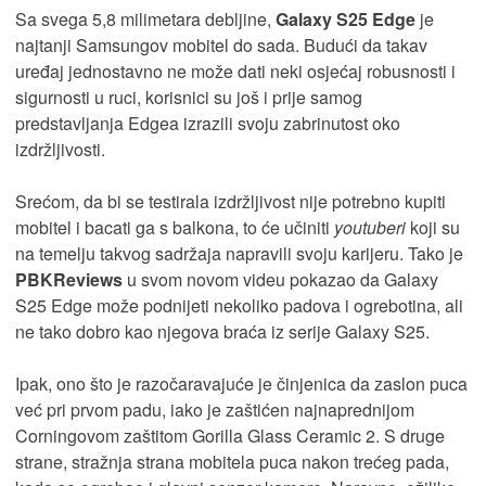
Sa svega 5,8 milimetara debljine,
Galaxy S25 Edge
je
najtanji Samsungov mobitel do sada. Budući da takav
uređaj jednostavno ne može dati neki osjećaj robusnosti i
sigurnosti u ruci, korisnici su još i prije samog
predstavljanja Edgea izrazili svoju zabrinutost oko
izdržljivosti.
Srećom, da bi se testirala izdržljivost nije potrebno kupiti
mobitel i bacati ga s balkona, to će učiniti
youtuberi
koji su
na temelju takvog sadržaja napravili svoju karijeru. Tako je
PBKReviews
u svom novom videu pokazao da Galaxy
S25 Edge može podnijeti nekoliko padova i ogrebotina, ali
ne tako dobro kao njegova braća iz serije Galaxy S25.
Ipak, ono što je razočaravajuće je činjenica da zaslon puca
već pri prvom padu, iako je zaštićen najnaprednijom
Corningovom zaštitom Gorilla Glass Ceramic 2. S druge
strane, stražnja strana mobitela puca nakon trećeg pada,