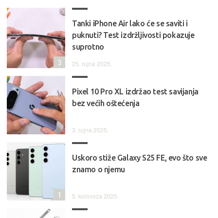
Tanki iPhone Air lako će se saviti i
puknuti? Test izdržljivosti pokazuje
suprotno
3
25. rujna 2025.
Pixel 10 Pro XL izdržao test savijanja
bez većih oštećenja
3. rujna 2025.
Uskoro stiže Galaxy S25 FE, evo što sve
znamo o njemu
1
5. kolovoza 2025.