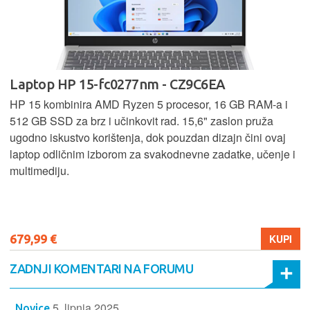
Laptop HP 15-fc0277nm - CZ9C6EA
HP 15 kombinira AMD Ryzen 5 procesor, 16 GB RAM-a i
512 GB SSD za brz i učinkovit rad. 15,6" zaslon pruža
ugodno iskustvo korištenja, dok pouzdan dizajn čini ovaj
laptop odličnim izborom za svakodnevne zadatke, učenje i
multimediju.
679,99 €
KUPI
ZADNJI KOMENTARI NA FORUMU
5. lipnja 2025.
Novice