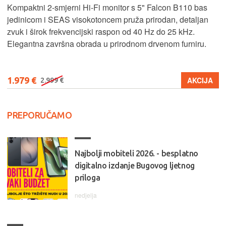
Kompaktni 2-smjerni Hi-Fi monitor s 5" Falcon B110 bas
jedinicom i SEAS visokotoncem pruža prirodan, detaljan
zvuk i širok frekvencijski raspon od 40 Hz do 25 kHz.
Elegantna završna obrada u prirodnom drvenom furniru.
1.979 €
AKCIJA
2.999 €
PREPORUČAMO
Najbolji mobiteli 2026. - besplatno
digitalno izdanje Bugovog ljetnog
priloga
nedjelja