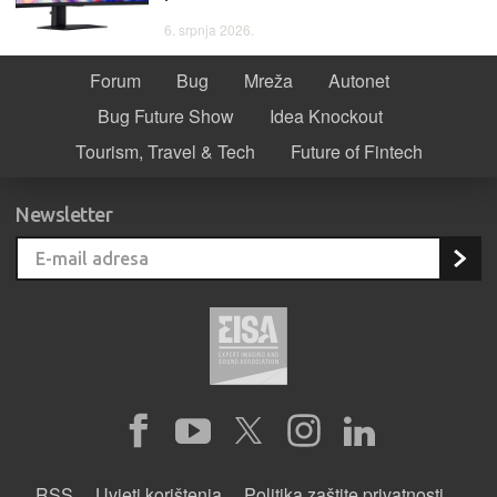
6. srpnja 2026.
Forum
Bug
Mreža
Autonet
Bug Future Show
Idea Knockout
Tourism, Travel & Tech
Future of Fintech
Newsletter
RSS
Uvjeti korištenja
Politika zaštite privatnosti