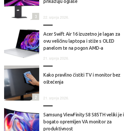
prikazuju oglase
3
22. srpnja 2026.
Acer Swift Air 16 izuzetno je lagan za
ovu veličinu laptopa i stiže s OLED
panelom te na pogon AMD-a
21. srpnja 2026.
Kako pravilno čistiti TV i monitor bez
oštećenja
2
21. srpnja 2026.
Samsung ViewFinity S8 S85TH veliki je i
bogato opremljen VA monitor za
produktivnost