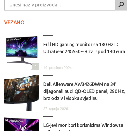
VEZANO
Full HD gaming monitor sa 180 Hz LG
UltraGear 24GS50F-B za ispod 140 eura
1
19. prosinca 2024.
Dell Alienware AW3426DWM na 34''
dijagonali nudi QD-OLED panel, 280 Hz,
brz odziv i visoku svjetlinu
27. srpnja 2026.
LG-jevi monitori korisnicima Windowsa