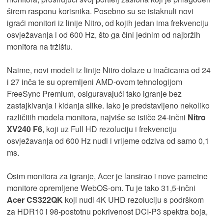
širem rasponu korisnika. Posebno su se istaknuli novi
igraći monitori iz linije Nitro, od kojih jedan ima frekvenciju
osvježavanja i od 600 Hz, što ga čini jednim od najbržih
monitora na tržištu.
Naime, novi modeli iz linije Nitro dolaze u inačicama od 24
i 27 inča te su opremljeni AMD-ovom tehnologijom
FreeSync Premium, osiguravajući tako igranje bez
zastajkivanja i kidanja slike. Iako je predstavljeno nekoliko
različitih modela monitora, najviše se ističe 24-inčni
Nitro
XV240 F6
, koji uz Full HD rezoluciju i frekvenciju
osvježavanja od 600 Hz nudi i vrijeme odziva od samo 0,1
ms.
Osim monitora za igranje, Acer je lansirao i nove pametne
monitore opremljene WebOS-om. Tu je tako 31,5-inčni
Acer CS322QK
koji nudi 4K UHD rezoluciju s podrškom
za HDR10 i 98-postotnu pokrivenost DCI-P3 spektra boja,