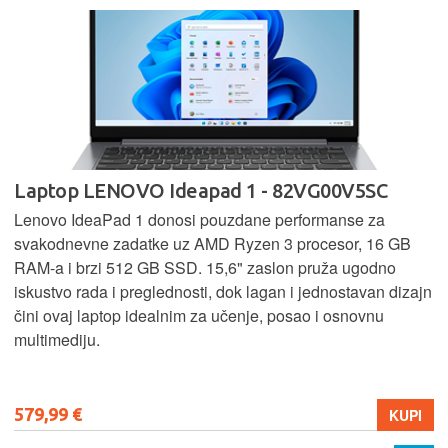
Laptop LENOVO Ideapad 1 - 82VG00V5SC
Lenovo IdeaPad 1 donosi pouzdane performanse za
svakodnevne zadatke uz AMD Ryzen 3 procesor, 16 GB
RAM-a i brzi 512 GB SSD. 15,6" zaslon pruža ugodno
iskustvo rada i preglednosti, dok lagan i jednostavan dizajn
čini ovaj laptop idealnim za učenje, posao i osnovnu
multimediju.
579,99 €
KUPI