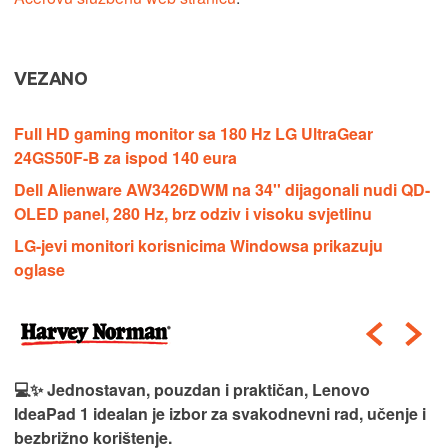
VEZANO
Full HD gaming monitor sa 180 Hz LG UltraGear
24GS50F-B za ispod 140 eura
Dell Alienware AW3426DWM na 34'' dijagonali nudi QD-
OLED panel, 280 Hz, brz odziv i visoku svjetlinu
LG-jevi monitori korisnicima Windowsa prikazuju
oglase
💻✨ Jednostavan, pouzdan i praktičan, Lenovo
IdeaPad 1 idealan je izbor za svakodnevni rad, učenje i
bezbrižno korištenje.