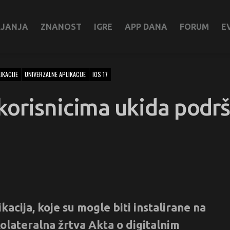
LJANJA
ZNANOST
IGRE
APP DANA
FORUM
E
IKACIJE
UNIVERZALNE APLIKACIJE
IOS 17
korisnicima ukida podr
acija, koje su mogle biti instalirane na
kolateralna žrtva Akta o digitalnim