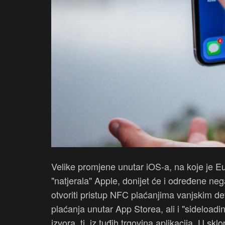
Velike promjene unutar iOS-a, na koje je Eu
"natjerala" Apple, donijet će i određene neg
otvoriti pristup NFC plaćanjima vanjskim de
plaćanja unutar App Storea, ali i "sideloadin
izvora, tj. iz tuđih trgovina aplikacija. U 