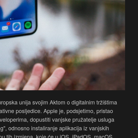
ropska unija svojim Aktom o digitalnim tržištima
ativne posljedice. Apple je, podsjetimo, pristao
veloperima, dopustiti vanjske pružatelje usluga
g", odnosno instaliranje aplikacija iz vanjskih
sklopu tih izmjena, koje će u iOS, iPadOS, macOS,