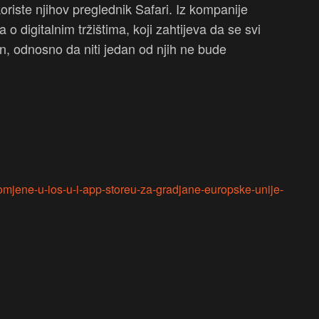
 koriste njihov preglednik Safari. Iz kompanije
 o digitalnim tržištima, koji zahtijeva da se svi
čin, odnosno da niti jedan od njih ne bude
romjene-u-ios-u-i-app-storeu-za-gradjane-europske-unije-