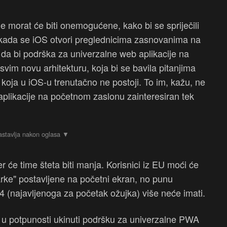
e morat će biti onemogućene, kako bi se spriječili
m kada se iOS otvori preglednicima zasnovanima na
da bi podrška za univerzalne web aplikacije na
im novu arhitekturu, koja bi se bavila pitanjima
a koja u iOS-u trenutačno ne postoji. To im, kažu, ne
 aplikacije na početnom zaslonu zainteresiran tek
jer će time šteta biti manja. Korisnici iz EU moći će
marke" postavljene na početni ekran, no punu
4 (najavljenoga za početak ožujka) više neće imati.
io u potpunosti ukinuti podršku za univerzalne PWA