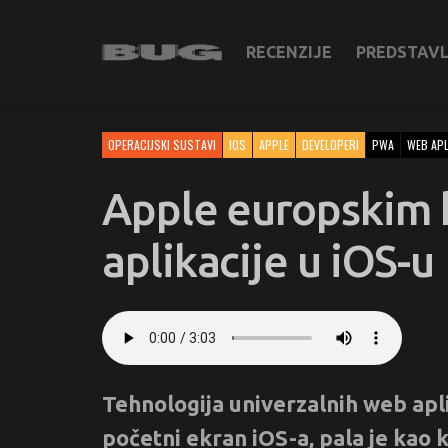
RECENZIJE
PREDSTAV
OPERACIJSKI SUSTAVI
IOS
APPLE
DEVELOPERI
PWA
WEB APL
Apple europskim 
aplikacije u iOS-u
Tehnologija univerzalnih web aplik
početni ekran iOS-a, pala je kao 