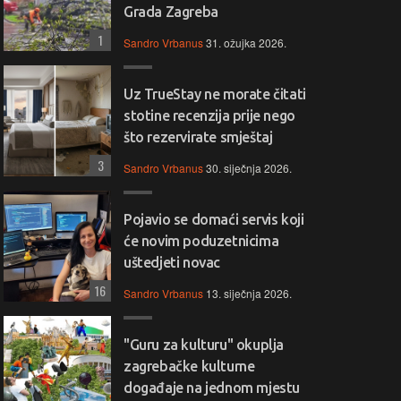
Grada Zagreba
1
Sandro Vrbanus
31. ožujka 2026.
Uz TrueStay ne morate čitati
stotine recenzija prije nego
što rezervirate smještaj
3
Sandro Vrbanus
30. siječnja 2026.
Pojavio se domaći servis koji
će novim poduzetnicima
uštedjeti novac
16
Sandro Vrbanus
13. siječnja 2026.
"Guru za kulturu" okuplja
zagrebačke kulturne
događaje na jednom mjestu