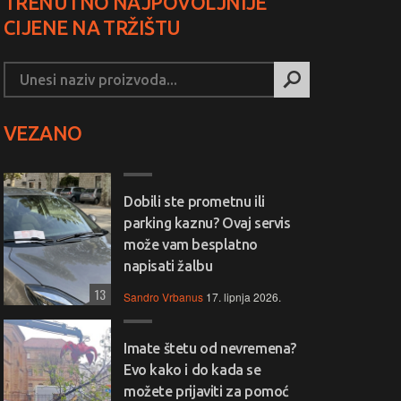
TRENUTNO NAJPOVOLJNIJE
CIJENE NA TRŽIŠTU
VEZANO
Dobili ste prometnu ili
parking kaznu? Ovaj servis
može vam besplatno
napisati žalbu
13
Sandro Vrbanus
17. lipnja 2026.
Imate štetu od nevremena?
Evo kako i do kada se
možete prijaviti za pomoć