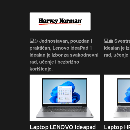
n, Lenovo
💻✨ Jednostavan, pouzdan i
💻💼 Svestr
si odličan
praktičan, Lenovo IdeaPad 1
idealan je 
nosti za
idealan je izbor za svakodnevni
rad, učenje 
rad, učenje i bezbrižno
korištenje.
IdeaPad
Laptop LENOVO Ideapad
Laptop HP