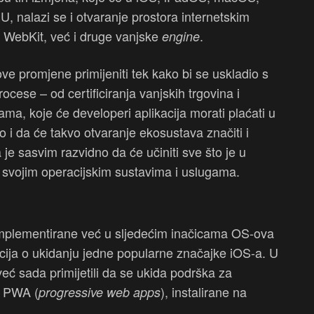
U, nalazi se i otvaranje prostora internetskim
v WebKit, već i druge vanjske
.
engine
ve promjene primijeniti tek kako bi se uskladio s
ocese – od certificiranja vanjskih trgovina i
ma, koje će developeri aplikacija morati plaćati u
o i da će takvo otvaranje ekosustava značiti i
 je sasvim razvidno da će učiniti sve što je u
d svojim operacijskim sustavima i uslugama.
i implementirane već u sljedećim inačicama OS-ova
macija o ukidanju jedne popularne značajke iOS-a. U
 već sada primijetili da se ukida podrška za
i PWA (
), instalirane na
progressive web apps