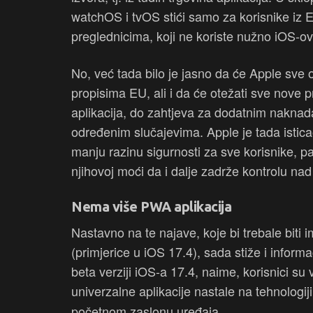
watchOS i tvOS stići samo za korisnike iz E
preglednicima, koji ne koriste nužno iOS-o
No, već tada bilo je jasno da će Apple sve o
propisima EU, ali i da će otežati sve nove pr
aplikacija, do zahtjeva za dodatnim naknada
određenim slučajevima. Apple je tada istica
manju razinu sigurnosti za sve korisnike, pa
njihovoj moći da i dalje zadrže kontrolu na
Nema više PWA aplikacija
Nastavno na te najave, koje bi trebale bit
(primjerice u iOS 17.4), sada stiže i infor
beta verziji iOS-a 17.4, naime, korisnici su
univerzalne aplikacije nastale na tehnologij
početnom zaslonu uređaja.