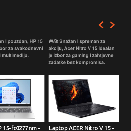
an i pouzdan, HP 15
🎮🚀 Snažan i spreman za
🎯⚡
izbor za svakodnevni
akciju, Acer Nitro V 15 idealan
Len
i multimediju.
je izbor za gaming i zahtjevne
vrh
zadatke bez kompromisa.
pro
rad
 15-fc0277nm -
Laptop ACER Nitro V 15 -
La