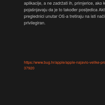
aplikacije, a ne zadržati ih, primjerice, ako
pojašnjavaju da je to također posljedica Akta
preglednici unutar OS-a tretiraju na isti na
privilegiran.
https://www.bug.hr/apple/apple-najavio-velike-p
37920