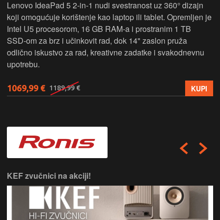
Lenovo IdeaPad 5 2‑in‑1 nudi svestranost uz 360° dizajn
koji omogućuje korištenje kao laptop ili tablet. Opremljen je
Intel U5 procesorom, 16 GB RAM-a i prostranim 1 TB
SSD‑om za brz i učinkovit rad, dok 14" zaslon pruža
odlično iskustvo za rad, kreativne zadatke i svakodnevnu
upotrebu.
1069,99 €
KUPI
1189,99 €
KEF zvučnici na akciji!