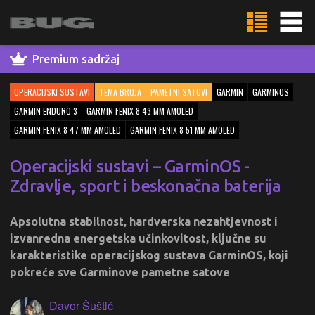
Premium sadržaj
OPERACIJSKI SUSTAVI
TEMA BROJA
PAMETNI SATOVI
GARMIN
GARMINOS
GARMIN ENDURO 3
GARMIN FENIX 8 43 MM AMOLED
GARMIN FENIX 8 47 MM AMOLED
GARMIN FENIX 8 51 MM AMOLED
Operacijski sustavi – GarminOS -
Zdravlje, sport i beskonačna baterija
Apsolutna stabilnost, hardverska nezahtjevnost i
izvanredna energetska učinkovitost, ključne su
karakteristike operacijskog sustava GarminOS, koji
pokreće sve Garminove pametne satove
Davor Šuštić