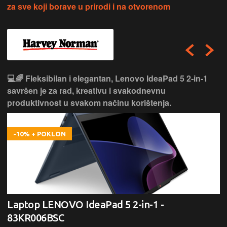
za sve koji borave u prirodi i na otvorenom
💻🌈 Fleksibilan i elegantan, Lenovo IdeaPad 5 2‑in‑1
savršen je za rad, kreativu i svakodnevnu
produktivnost u svakom načinu korištenja.
-10% + POKLON
Laptop LENOVO IdeaPad 5 2-in-1 -
83KR006BSC