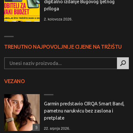
digitalno izdanje Bugovog ljetnog
priloga
2. kolovoza 2026.
TRENUTNO NAJPOVOLJNIJE CIJENE NA TRŽIŠTU
VEZANO
Garmin predstavio CIRQA Smart Band,
pametnu narukvicu bez zaslona i
pretplate
9
22. srpnja 2026.