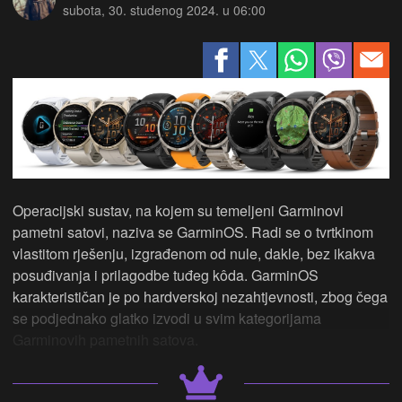
subota, 30. studenog 2024. u 06:00
Operacijski sustav, na kojem su temeljeni Garminovi
pametni satovi, naziva se GarminOS. Radi se o tvrtkinom
vlastitom rješenju, izgrađenom od nule, dakle, bez ikakva
posuđivanja i prilagodbe tuđeg kôda. GarminOS
karakterističan je po hardverskoj nezahtjevnosti, zbog čega
se podjednako glatko izvodi u svim kategorijama
Garminovih pametnih satova.