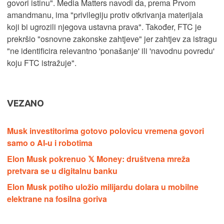
govori istinu". Media Matters navodi da, prema Prvom
amandmanu, ima "privilegiju protiv otkrivanja materijala
koji bi ugrozili njegova ustavna prava". Također, FTC je
prekršio "osnovne zakonske zahtjeve" jer zahtjev za istragu
"ne identificira relevantno 'ponašanje' ili 'navodnu povredu'
koju FTC istražuje".
VEZANO
Musk investitorima gotovo polovicu vremena govori
samo o AI-u i robotima
Elon Musk pokrenuo 𝕏 Money: društvena mreža
pretvara se u digitalnu banku
Elon Musk potiho uložio milijardu dolara u mobilne
elektrane na fosilna goriva