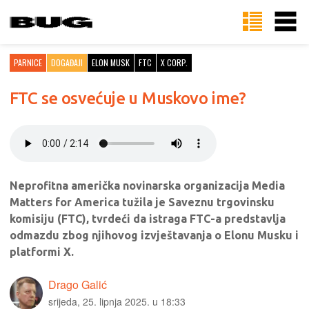
PARNICE
DOGAĐAJI
ELON MUSK
FTC
X CORP.
FTC se osvećuje u Muskovo ime?
Neprofitna američka novinarska organizacija Media
Matters for America tužila je Saveznu trgovinsku
komisiju (FTC), tvrdeći da istraga FTC-a predstavlja
odmazdu zbog njihovog izvještavanja o Elonu Musku i
platformi X.
Drago Galić
srijeda, 25. lipnja 2025. u 18:33