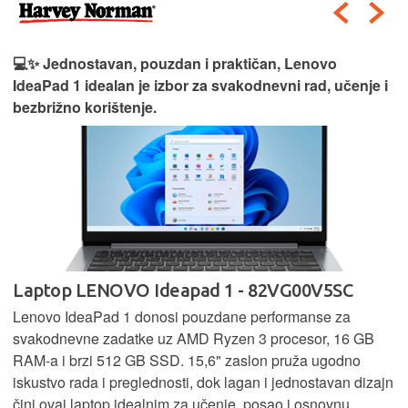
💻✨ Jednostavan, pouzdan i praktičan, Lenovo
IdeaPad 1 idealan je izbor za svakodnevni rad, učenje i
bezbrižno korištenje.
Laptop LENOVO Ideapad 1 - 82VG00V5SC
Lenovo IdeaPad 1 donosi pouzdane performanse za
svakodnevne zadatke uz AMD Ryzen 3 procesor, 16 GB
RAM-a i brzi 512 GB SSD. 15,6" zaslon pruža ugodno
iskustvo rada i preglednosti, dok lagan i jednostavan dizajn
čini ovaj laptop idealnim za učenje, posao i osnovnu