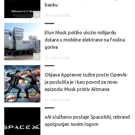
banku
10
28. srpnja 2026.
Elon Musk potiho uložio milijardu
dolara u mobilne elektrane na fosilna
goriva
6
15. srpnja 2026.
Objava Appleove tužbe protiv OpenAI-
ja poslužila je i kao povod za novu
epizodu: Musk protiv Altmana
14. srpnja 2026.
xAI službeno postaje SpaceXAI, rebrand
upotpunjen novim logom