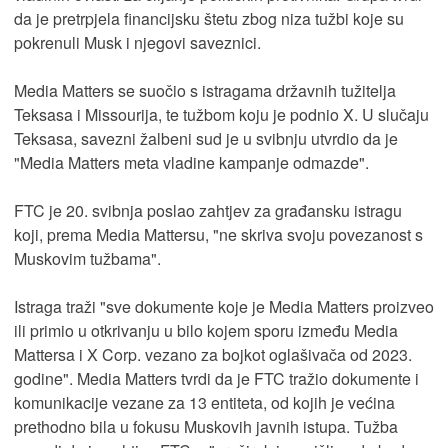
da je pretrpjela financijsku štetu zbog niza tužbi koje su
pokrenuli Musk i njegovi saveznici.
Media Matters se suočio s istragama državnih tužitelja
Teksasa i Missourija, te tužbom koju je podnio X. U slučaju
Teksasa, savezni žalbeni sud je u svibnju utvrdio da je
"Media Matters meta vladine kampanje odmazde".
FTC je 20. svibnja poslao zahtjev za građansku istragu
koji, prema Media Mattersu, "ne skriva svoju povezanost s
Muskovim tužbama".
Istraga traži "sve dokumente koje je Media Matters proizveo
ili primio u otkrivanju u bilo kojem sporu između Media
Mattersa i X Corp. vezano za bojkot oglašivača od 2023.
godine". Media Matters tvrdi da je FTC tražio dokumente i
komunikacije vezane za 13 entiteta, od kojih je većina
prethodno bila u fokusu Muskovih javnih istupa. Tužba