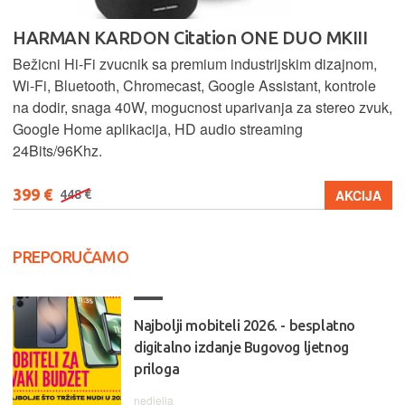
HARMAN KARDON Citation ONE DUO MKIII
Bežicni Hi-Fi zvucnik sa premium industrijskim dizajnom,
Wi-Fi, Bluetooth, Chromecast, Google Assistant, kontrole
na dodir, snaga 40W, mogucnost uparivanja za stereo zvuk,
Google Home aplikacija, HD audio streaming
24Bits/96Khz.
399 €
AKCIJA
448 €
PREPORUČAMO
Najbolji mobiteli 2026. - besplatno
digitalno izdanje Bugovog ljetnog
priloga
nedjelja