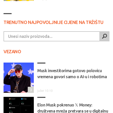
TRENUTNO NAJPOVOLJNIJE CIJENE NA TRŽIŠTU
VEZANO
Musk investitorima gotovo polovicu
vremena govori samo o AI-u i robotima
3
jučer 10:10
Elon Musk pokrenuo 𝕏 Money:
društvena mreža pretvara se u digitalnu