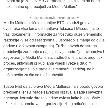
navodi da je zahtjev FTC-a "preširok i osmišljen da bude
maksimalno opterećujući za Media Matters".
Media Matters ističe da zahtjev FTC-a sadrži gotovo
dvostruko više tema od zahtjeva Teksasa i Missourija, te
traži dokumente i informacije za trostruko duže vremensko
razdoblje (više od šest godina u usporedbi s manje od dvije
godine u državnim istragama). Tužba navodi da istraga
predstavlja zadiranje u najosjetljivija područja novinarstva i
zagovaranja Media Mattersa, zadirući u financije, urednički
proces, aktivnosti prikupljanja vijesti i veze s drugim
organizacijama koje prate ekstremistički sadržaj, ne bi li
našla nešto za što se može uhvatiti.
Tužba tvrdi da su prava Media Mattersa na slobodu govora
prekršena jer su "vlade saveznih država, a sada i savezna
agencija, koristile široke vladine ovlasti kako bi pokušale
ušutkati i uznemiravati organizaciju zbog odlučnosti da