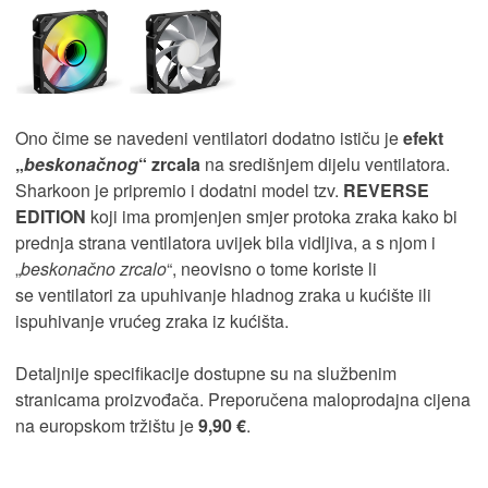
Ono čime se navedeni ventilatori dodatno ističu je
efekt
„
beskonačnog
“ zrcala
na središnjem dijelu ventilatora.
Sharkoon je pripremio i dodatni model tzv.
REVERSE
EDITION
koji ima promjenjen smjer protoka zraka kako bi
prednja strana ventilatora uvijek bila vidljiva, a s njom i
„
beskonačno zrcalo
“, neovisno o tome koriste li
se ventilatori za upuhivanje hladnog zraka u kućište ili
ispuhivanje vrućeg zraka iz kućišta.
Detaljnije specifikacije dostupne su na službenim
stranicama proizvođača. Preporučena maloprodajna cijena
na europskom tržištu je
9,90
€
.