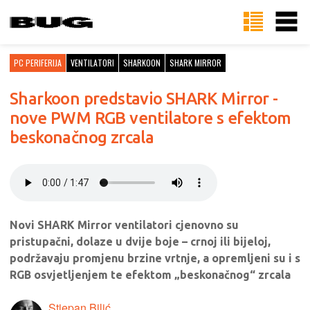
PC PERIFERIJA
VENTILATORI
SHARKOON
SHARK MIRROR
Sharkoon predstavio SHARK Mirror -
nove PWM RGB ventilatore s efektom
beskonačnog zrcala
Novi SHARK Mirror ventilatori cjenovno su
pristupačni, dolaze u dvije boje – crnoj ili bijeloj,
podržavaju promjenu brzine vrtnje, a opremljeni su i s
RGB osvjetljenjem te efektom „beskonačnog“ zrcala
Stjepan Bilić