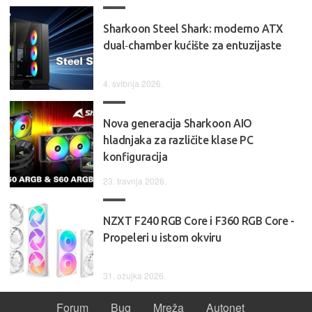
Sharkoon Steel Shark: moderno ATX
dual‑chamber kućište za entuzijaste
4. svibnja 2026.
Nova generacija Sharkoon AIO
hladnjaka za različite klase PC
konfiguracija
23. travnja 2026.
NZXT F240 RGB Core i F360 RGB Core -
Propeleri u istom okviru
31. ožujka 2026.
Forum
Bug
Mreža
Autonet