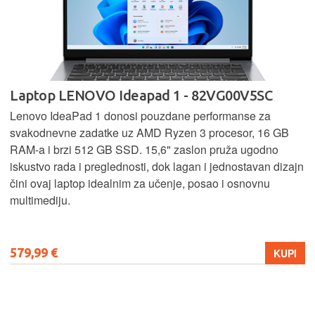
Laptop LENOVO Ideapad 1 - 82VG00V5SC
Lenovo IdeaPad 1 donosi pouzdane performanse za
svakodnevne zadatke uz AMD Ryzen 3 procesor, 16 GB
RAM-a i brzi 512 GB SSD. 15,6" zaslon pruža ugodno
iskustvo rada i preglednosti, dok lagan i jednostavan dizajn
čini ovaj laptop idealnim za učenje, posao i osnovnu
multimediju.
579,99 €
KUPI