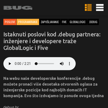
POSLOVI
PROGRAMIRANJE
ZAPOŠLJAVANJE
FIVE
GLOBALLOGIC
.DEBUG
Istaknuti poslovi kod .debug partnera:
inženjere i developere traže
GlobalLogic i Five
Na webu naše developerske konferencije .debug
možete pronaći više desetaka otvorenih oglasa za
inženjerske pozicije kod najboljih domaćih IT
kompanija. Evo što izdvajamo iz ponude ovoga tjedna
debug.hr