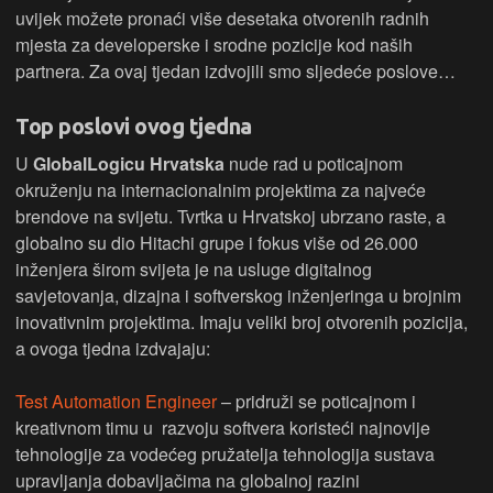
uvijek možete pronaći više desetaka otvorenih radnih
mjesta za developerske i srodne pozicije kod naših
partnera. Za ovaj tjedan izdvojili smo sljedeće poslove…
Top poslovi ovog tjedna
U
GlobalLogicu Hrvatska
nude rad u poticajnom
okruženju na internacionalnim projektima za najveće
brendove na svijetu. Tvrtka u Hrvatskoj ubrzano raste, a
globalno su dio Hitachi grupe i fokus više od 26.000
inženjera širom svijeta je na usluge digitalnog
savjetovanja, dizajna i softverskog inženjeringa u brojnim
inovativnim projektima. Imaju veliki broj otvorenih pozicija,
a ovoga tjedna izdvajaju:
Test Automation Engineer
– pridruži se poticajnom i
kreativnom timu u razvoju softvera koristeći najnovije
tehnologije za vodećeg pružatelja tehnologija sustava
upravljanja dobavljačima na globalnoj razini