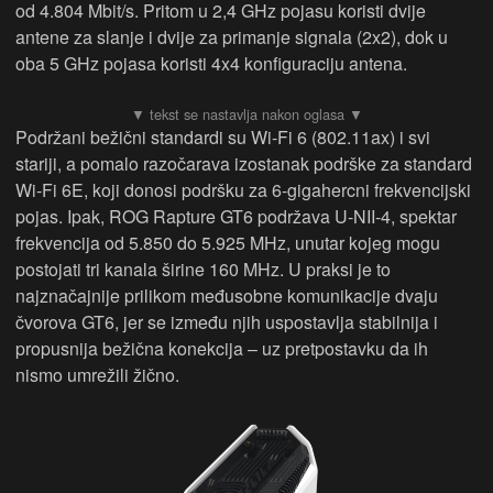
od 4.804 Mbit/s. Pritom u 2,4 GHz pojasu koristi dvije
antene za slanje i dvije za primanje signala (2x2), dok u
oba 5 GHz pojasa koristi 4x4 konfiguraciju antena.
Podržani bežični standardi su Wi-Fi 6 (802.11ax) i svi
stariji, a pomalo razočarava izostanak podrške za standard
Wi-Fi 6E, koji donosi podršku za 6-gigahercni frekvencijski
pojas. Ipak, ROG Rapture GT6 podržava U-NII-4, spektar
frekvencija od 5.850 do 5.925 MHz, unutar kojeg mogu
postojati tri kanala širine 160 MHz. U praksi je to
najznačajnije prilikom međusobne komunikacije dvaju
čvorova GT6, jer se između njih uspostavlja stabilnija i
propusnija bežična konekcija – uz pretpostavku da ih
nismo umrežili žično.