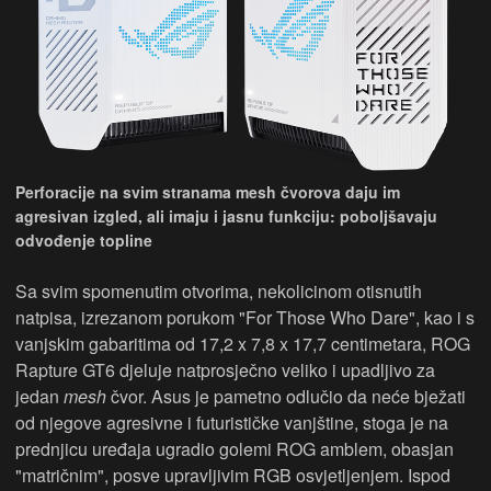
Perforacije na svim stranama mesh čvorova daju im
agresivan izgled, ali imaju i jasnu funkciju: poboljšavaju
odvođenje topline
Sa svim spomenutim otvorima, nekolicinom otisnutih
natpisa, izrezanom porukom "For Those Who Dare", kao i s
vanjskim gabaritima od 17,2 x 7,8 x 17,7 centimetara, ROG
Rapture GT6 djeluje natprosječno veliko i upadljivo za
jedan
mesh
čvor. Asus je pametno odlučio da neće bježati
od njegove agresivne i futurističke vanjštine, stoga je na
prednjicu uređaja ugradio golemi ROG amblem, obasjan
"matričnim", posve upravljivim RGB osvjetljenjem. Ispod