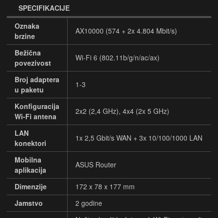
SPECIFIKACIJE
Oznaka
AX10000 (574 + 2x 4.804 Mbit/s)
brzine
Bežična
Wi-Fi 6 (802.11b/g/n/ac/ax)
povezivost
Broj adaptera
1-3
u paketu
Konfiguracija
2x2 (2,4 GHz), 4x4 (2x 5 GHz)
Wi-Fi antena
LAN
1x 2,5 Gbit/s WAN + 3x 10/100/1000 LAN
konektori
Mobilna
ASUS Router
aplikacija
Dimenzije
172 x 78 x 177 mm
Jamstvo
2 godine