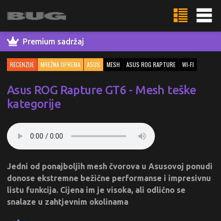
Premium sadržaj
RECENZIJE
MREŽNA OPREMA
ASUS
MESH
ASUS ROG RAPTURE
WI-FI
Asus ROG Rapture GT6 - Mesh teške
kategorije
Jedni od ponajboljih mesh čvorova u Asusovoj ponudi
donose ekstremne bežične performanse i impresivnu
listu funkcija. Cijena im je visoka, ali odlično se
snalaze u zahtjevnim okolinama