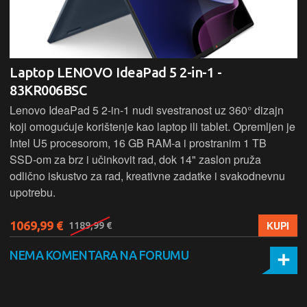
Laptop LENOVO LOQ 15AHP10 - 83JG002WSC
Lenovo LOQ 15AHP10 kombinira Ryzen 5 procesor, 16 GB
RAM-a i 1 TB SSD za brz rad i dovoljno prostora. Uz
Nvidia RTX 5050 grafiku pruža odlično gaming iskustvo i
rad u zahtjevnim aplikacijama, dok optimizirano hlađenje
osigurava stabilne performanse i pri većem opterećenju.
1299,99 €
KUPI
1399,99 €
NEMA KOMENTARA NA FORUMU