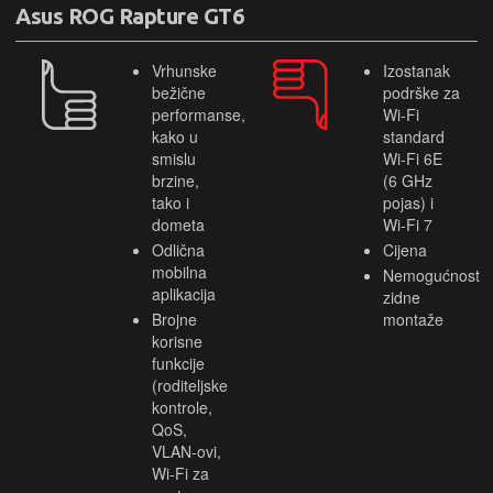
Asus ROG Rapture GT6
Vrhunske
Izostanak
bežične
podrške za
performanse,
Wi-Fi
kako u
standard
smislu
Wi-Fi 6E
brzine,
(6 GHz
tako i
pojas) i
dometa
Wi-Fi 7
Odlična
Cijena
mobilna
Nemogućnost
aplikacija
zidne
Brojne
montaže
korisne
funkcije
(roditeljske
kontrole,
QoS,
VLAN-ovi,
Wi-Fi za