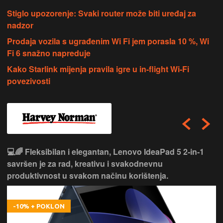
Stiglo upozorenje: Svaki router može biti uređaj za
nadzor
Prodaja vozila s ugrađenim Wi Fi jem porasla 10 %, Wi
Fi 6 snažno napreduje
Kako Starlink mijenja pravila igre u in-flight Wi-Fi
povezivosti
🎮⚡ Moćan i spreman za izazove, Lenovo LOQ 15
donosi vrhunske performanse za gaming i zahtjevne
zadatke bez kompromisa.
-100 € + POKLON