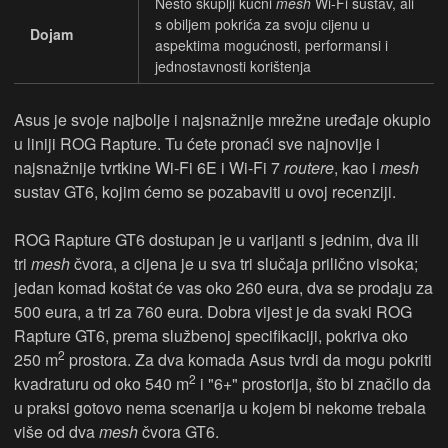
Nešto skuplji kućni
mesh
Wi-Fi sustav, ali
s obiljem pokrića za svoju cijenu u
Dojam
aspektima mogućnosti, performansi i
jednostavnosti korištenja
Asus je svoje najbolje i najsnažnije mrežne uređaje okupio
u liniji ROG Rapture. Tu ćete pronaći sve najnovije i
najsnažnije tvrtkine Wi-Fi 6E i Wi-Fi 7
routere
, kao i
mesh
sustav GT6, kojim ćemo se pozabaviti u ovoj recenziji.
ROG Rapture GT6 dostupan je u varijanti s jednim, dva ili
tri
mesh
čvora, a cijena je u sva tri slučaja prilično visoka;
jedan komad koštat će vas oko 260 eura, dva se prodaju za
500 eura, a tri za 760 eura. Dobra vijest je da svaki ROG
Rapture GT6, prema službenoj specifikaciji, pokriva oko
2
250 m
prostora. Za dva komada Asus tvrdi da mogu pokriti
2
kvadraturu od oko 540 m
i "6+" prostorija, što bi značilo da
u praksi gotovo nema scenarija u kojem bi nekome trebala
više od dva
mesh
čvora GT6.