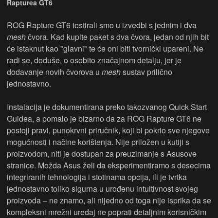
Rapturea GT6
ROG Rapture GT6 testirali smo u izvedbi s jednim i dva
mesh
čvora. Kad kupite paket s dva čvora, jedan od njih bit
će istaknut kao "glavni" te će oni biti tvornički upareni. Ne
radi se, doduše, o osobito značajnom detalju, jer je
dodavanje novih čvorova u
mesh
sustav prilično
jednostavno.
Instalacija je dokumentirana preko takozvanog Quick Start
Guidea, a pomalo je bizarno da za ROG Rapture GT6 ne
postoji pravi, punokrvni priručnik, koji bi pokrio sve njegove
mogućnosti i načine korištenja. Nije priložen u kutiji s
proizvodom, niti je dostupan za preuzimanje s Asusove
stranice. Možda Asus želi da eksperimentiramo s desecima
integriranih tehnologija i stotinama opcija, ili je tvrtka
jednostavno toliko sigurna u urođenu intuitivnost svojeg
proizvoda – ne znamo, ali nijedno od toga nije isprika da se
kompleksni mrežni uređaj ne poprati detaljnim korisničkim