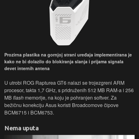
Prozirna plastika na gornjoj strani uređaja implementirana je
kako ne bi dolazilo do blokiranja slanja i prijama signala
devet internih antena
U utrobi ROG Rapturea GT6 nalazi se trojezgreni ARM
procesor, takta 1,7 GHz, s pridruženih 512 MB RAM-a i 256
MB
flash
memorije, na koju je pohranjen softver. Za
bežičnu konekciju Asus koristi Broadcomove čipove
BCM6715 i BCM6753.
Nema uputa