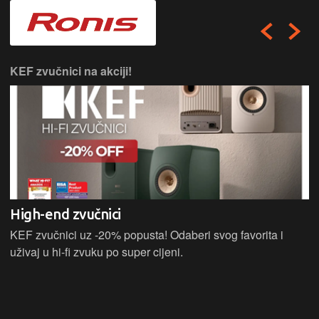
Harman Kardon car audio.
AKCIJA
Pošalji nam upit za stručnu ugradnju u Zagrebu.
Počasti sebe i svoj auto premium Harman Kardon zvukom
uz -40% popusta!