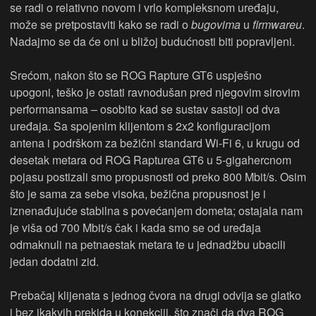
se radi o relativno novom i vrlo kompleksnom uređaju,
može se pretpostaviti kako se radi o
bugovima
u
firmwareu
.
Nadajmo se da će oni u bližoj budućnosti biti popravljeni.
Srećom, nakon što se ROG Rapture GT6 uspješno
upogoni, teško je ostati ravnodušan pred njegovim sirovim
performansama – osobito kad se sustav sastoji od dva
uređaja. Sa spojenim klijentom s 2x2 konfiguracijom
antena i podrškom za bežični standard Wi-Fi 6, u krugu od
desetak metara od ROG Rapturea GT6 u 5-gigahercnom
pojasu postizali smo propusnosti od preko 800 Mbit/s. Osim
što je sama za sebe visoka, bežična propusnost je i
iznenađujuće stabilna s povećanjem dometa; ostajala nam
je viša od 700 Mbit/s čak i kada smo se od uređaja
odmaknuli na petnaestak metara te u jednadžbu ubacili
jedan dodatni zid.
Prebačaj klijenata s jednog čvora na drugi odvija se glatko
i bez ikakvih prekida u konekciji, što znači da dva ROG