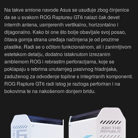
Na takve smione navode Asus se usuđuje zbog činjenice
da se u svakom ROG Raptureu GT6 nalazi čak devet
internih antena, usmjerenih vertikalno, horizontalno i
dijagonalno. Kako bi one što bolje obavljale svoj posao,
čitava gornja strana uređaja načinjena je od prozirne
plastike. Radi se o očitom funkcionalnom, ali i zanimljivom
estetskom detalju, dodatno istaknutom izrezanim
amblemom ROG i rebrastim perforacijama, koje se
poklapaju s rebrima unutarnjeg pasivnog hladnjaka,
zaduženog za odvođenje topline s integriranih komponenti.
ROG Rapture GT6 radi istog je razloga perforiran i na
bokovima te na nakošenom donjem bridu.