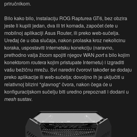
priručnikom.
Bilo kako bilo, instalaciju ROG Rapturea GT6, bez obzira
jeste li kupili jedan, dva ili tri komada, započet ćete u
mobilnoj aplikaciji Asus Router, ili preko web-sučelja.
Uređaj će u oba slučaja, nakon prolaska kroz nekolicinu
koraka, uspostaviti internetsku konekciju (naravno,
prethodno valja žicom spojiti njegov WAN
port
s bilo kojim
konektorom
routera
kojim pristupate Internetu) i izgraditi
vašu bežičnu mrežu. Svi naredni čvorovi također se dodaju
preko aplikacije ili web-sučelja; dovoljno ih je uključiti u
relativnoj blizini "glavnog" čvora, nakon čega će u
konfiguracijskom sučelju biti uredno prepoznati i dodani u
mesh
sustav.