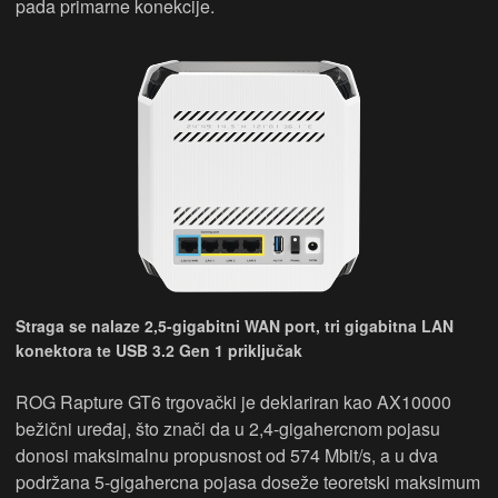
pada primarne konekcije.
Straga se nalaze 2,5-gigabitni WAN port, tri gigabitna LAN
konektora te USB 3.2 Gen 1 priključak
ROG Rapture GT6 trgovački je deklariran kao AX10000
bežični uređaj, što znači da u 2,4-gigahercnom pojasu
donosi maksimalnu propusnost od 574 Mbit/s, a u dva
podržana 5-gigahercna pojasa doseže teoretski maksimum