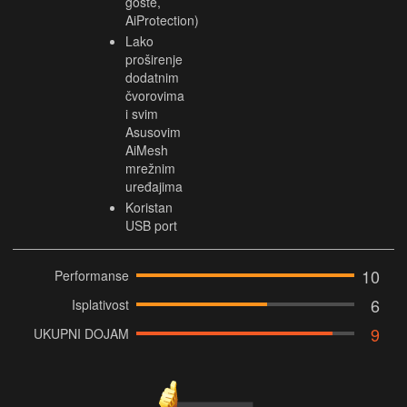
goste,
AiProtection)
Lako
proširenje
dodatnim
čvorovima
i svim
Asusovim
AiMesh
mrežnim
uređajima
Koristan
USB port
10
Performanse
6
Isplativost
9
UKUPNI DOJAM