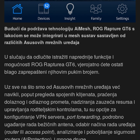
Budući da podržava tehnologiju AiMesh, ROG Rapture GT6 s
lakoćom se može integrirati u mesh sustav sastavljen od
različitih Asusovih mrežnih uređaja
U slučaju da odlučite istražiti naprednije funkcije i
mogućnosti ROG Rapturea GT6, vjerojatno ćete ostati
blago zaprepašteni njihovim pukim brojem.
Uz sve na što smo od Asusovih mrežnih uređaja već
navikli, poput pregleda spojenih klijenata, praćenja
dolaznog i odlaznog prometa, nadziranja zauzeća resursa i
upravljanja roditeljskim kontrolama, tu su opcije za
konfiguriranje VPN servera,
port forwarding
, podrobno
ugađanje rada bežičnih antena, odabir načina rada uređaja
(
router
ili
access point
), analiziranje i poboljšanje sigurnosti
routera
(AiProtection), i mnoge druge.