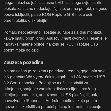
njega nalazi se još i statusna LED-ica, stoga svjetlosnih
efekata zaista ne nedostaje. Njih je, prema potrebi, moguće
posve isključiti, pa se ROG Rapture GT6 može učiniti
barem utoliko diskretnijim.
Pomalo neočekivano, izostale su rupe za zidnu montažu,
kakve imaju brojni drugi Asusovi
mesh
čvorovi. Rješenje je
nabavka malene police, na koju se ROG Rapture GT6
potom može odložiti.
Zauzeta pozadina
Natprosječno je zauzeta i poleđina uređaja, gdje nalazimo
2,5-gigabitni WAN
port
, čak tri gigabitna LAN
porta
te USB
3.2 Gen 1 konektor. Potonji se može iskoristiti za,
primjerice, spajanje vanjskog diska s ciljem mrežnog
dijeljenja podataka, umrežavanje USB pisača, ili, pak,
povezivanje iPhonea ili Android mobitela, koje potom
možemo iskoristiti za priručni pristup Internetu, u slučaju