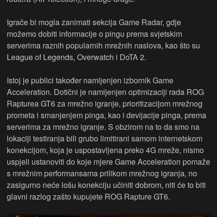
Igrače bi mogla zanimati sekcija Game Radar, gdje
možemo dobiti informacije o pingu prema svjetskim
serverima raznih popularnih mrežnih naslova, kao što su
League of Legends, Overwatch i DoTA 2.
Istoj je publici također namijenjen izbornik Game
Acceleration. Dotični je namijenjen optimizaciji rada ROG
Rapturea GT6 za mrežno igranje, prioritizacijom mrežnog
prometa i smanjenjem pinga, kao i devijacije pinga, prema
serverima za mrežno igranje. S obzirom na to da smo na
lokaciji testiranja bili grubo limitirani samom internetskom
konekcijom, koja je uspostavljena preko 4G mreže, nismo
uspjeli ustanoviti do koje mjere Game Acceleration pomaže
s mrežnim performansama prilikom mrežnog igranja, no
zasigurno neće lošu konekciju učiniti dobrom, niti će to biti
glavni razlog zašto kupujete ROG Rapture GT6.