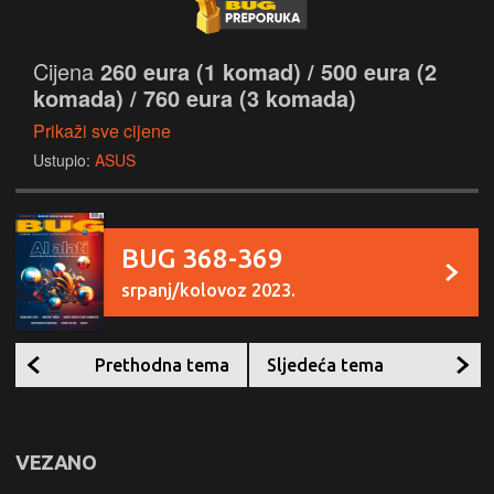
Cijena
260 eura (1 komad) / 500 eura (2
komada) / 760 eura (3 komada)
Prikaži sve cijene
Ustupio:
ASUS
BUG 368-369
srpanj/kolovoz 2023.
Prethodna tema
Sljedeća tema
VEZANO