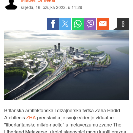
srijeda, 16. ožujka 2022. u 11:29
6
Britanska arhitektonska i dizajnerska tvrtka Zaha Hadid
Architects
ZHA
predstavila je svoje viđenje virtualne
"libertarijanske mikro-nacije" u metaverzumu zvane The
Liberland Metaverse u kojoj stanovnici mogu kupiti prazna