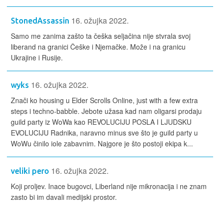
16. ožujka 2022.
StonedAssassin
Samo me zanima zašto ta češka seljačina nije stvrala svoj
liberand na granici Češke i Njemačke. Može i na granicu
Ukrajine i Rusije.
16. ožujka 2022.
wyks
Znači ko housing u Elder Scrolls Online, just with a few extra
steps i techno-babble. Jebote užasa kad nam oligarsi prodaju
guild party iz WoWa kao REVOLUCIJU POSLA I LJUDSKU
EVOLUCIJU Radnika, naravno minus sve što je guild party u
WoWu činilo iole zabavnim. Najgore je što postoji ekipa k...
16. ožujka 2022.
veliki pero
Koji proljev. Inace bugovci, Liberland nije mikronacija i ne znam
zasto bi im davali medijski prostor.