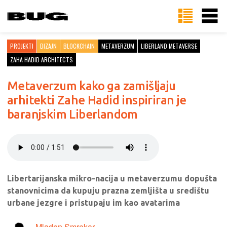
PROJEKTI
DIZAJN
BLOCKCHAIN
METAVERZUM
LIBERLAND METAVERSE
ZAHA HADID ARCHITECTS
Metaverzum kako ga zamišljaju
arhitekti Zahe Hadid inspiriran je
baranjskim Liberlandom
Libertarijanska mikro-nacija u metaverzumu dopušta
stanovnicima da kupuju prazna zemljišta u središtu
urbane jezgre i pristupaju im kao avatarima
Mladen Smrekar