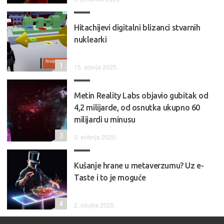
Hitachijevi digitalni blizanci stvarnih
nuklearki
1
15. srpnja 2025.
Metin Reality Labs objavio gubitak od
4,2 milijarde, od osnutka ukupno 60
milijardi u minusu
3
3. svibnja 2025.
Kušanje hrane u metaverzumu? Uz e-
Taste i to je moguće
4
2. ožujka 2025.