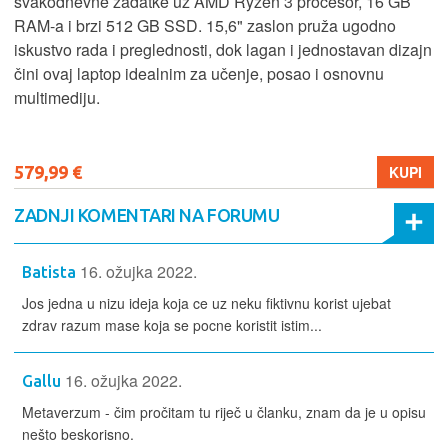
svakodnevne zadatke uz AMD Ryzen 3 procesor, 16 GB
RAM-a i brzi 512 GB SSD. 15,6" zaslon pruža ugodno
iskustvo rada i preglednosti, dok lagan i jednostavan dizajn
čini ovaj laptop idealnim za učenje, posao i osnovnu
multimediju.
579,99 €
KUPI
ZADNJI KOMENTARI NA FORUMU
16. ožujka 2022.
Batista
Jos jedna u nizu ideja koja ce uz neku fiktivnu korist ujebat
zdrav razum mase koja se pocne koristit istim...
16. ožujka 2022.
Gallu
Metaverzum - čim pročitam tu riječ u članku, znam da je u opisu
nešto beskorisno.