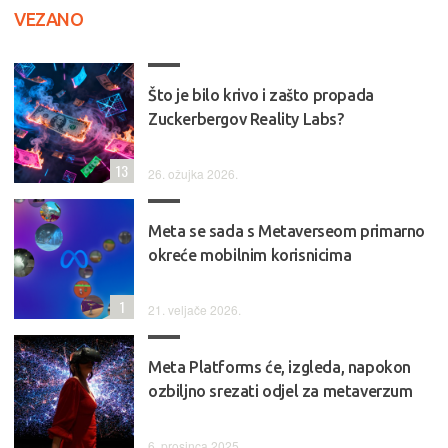
VEZANO
Što je bilo krivo i zašto propada
Zuckerbergov Reality Labs?
13
26. ožujka 2026.
Meta se sada s Metaverseom primarno
okreće mobilnim korisnicima
1
21. veljače 2026.
Meta Platforms će, izgleda, napokon
ozbiljno srezati odjel za metaverzum
6. prosinca 2025.