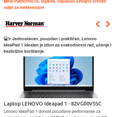
Meta Platforms će, izgleda, napokon ozbiljno srezati
odjel za metaverzum
💻✨ Jednostavan, pouzdan i praktičan, Lenovo
IdeaPad 1 idealan je izbor za svakodnevni rad, učenje i
bezbrižno korištenje.
Laptop LENOVO Ideapad 1 - 82VG00V5SC
Lenovo IdeaPad 1 donosi pouzdane performanse za