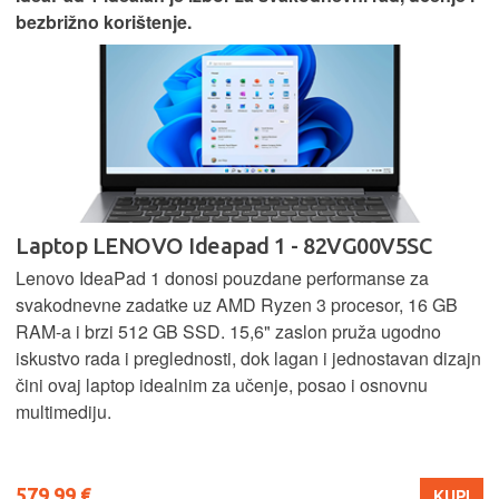
bezbrižno korištenje.
Laptop LENOVO Ideapad 1 - 82VG00V5SC
Lenovo IdeaPad 1 donosi pouzdane performanse za
svakodnevne zadatke uz AMD Ryzen 3 procesor, 16 GB
RAM-a i brzi 512 GB SSD. 15,6" zaslon pruža ugodno
iskustvo rada i preglednosti, dok lagan i jednostavan dizajn
čini ovaj laptop idealnim za učenje, posao i osnovnu
multimediju.
579,99 €
KUPI