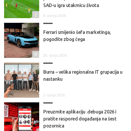
SAD-u igra utakmicu života
2
8. srpnja 2026.
Ferrari smijenio šefa marketinga,
pogodite zbog čega
11
25. lipnja 2026.
Burra – velika regionalna IT grupacija u
nastanku
3. lipnja 2026.
Preuzmite aplikaciju .debuga 2026 i
pratite raspored događanja na šest
pozornica