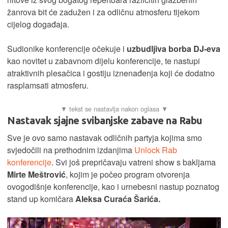
žanrova bit će zadužen i za odličnu atmosferu tijekom
cijelog događaja.
Sudionike konferencije očekuje i
uzbudljiva borba DJ-eva
kao novitet u zabavnom dijelu konferencije, te nastupi
atraktivnih plesačica i gostiju iznenađenja koji će dodatno
rasplamsati atmosferu.
Nastavak sjajne svibanjske zabave na Rabu
Sve je ovo samo nastavak odličnih partyja kojima smo
svjedočili na prethodnim izdanjima
Unlock Rab
konferencije
. Svi još prepričavaju vatreni show s bakljama
Mirte Meštrović
, kojim je počeo program otvorenja
ovogodišnje konferencije, kao i urnebesni nastup poznatog
stand up komičara
Aleksa Curaća Šarića.