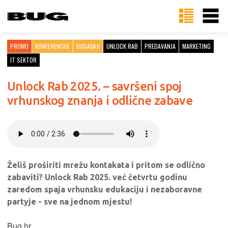
PROMO
KONFERENCIJE
DOGAĐAJI
UNLOCK RAB
PREDAVANJA
MARKETING
IT SEKTOR
Unlock Rab 2025. – savršeni spoj
vrhunskog znanja i odlične zabave
Želiš proširiti mrežu kontakata i pritom se odlično
zabaviti? Unlock Rab 2025. već četvrtu godinu
zaredom spaja vrhunsku edukaciju i nezaboravne
partyje - sve na jednom mjestu!
Bug.hr