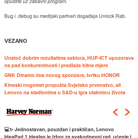
opustite uz zabavni program.
Bug i .debug su medijski partneri događaja Unlock Rab.
VEZANO
Unatoč dobrim rezultatima sektora, HUP-ICT upozorava
na pad konkurentnosti i predlaže hitne mjere
GNK Dinamo ima novog sponzora, tvrtku HONOR
Kineski nogomet propušta Svjetsko prvenstvo, ali
Lenovo na stadionima u SAD-u igra utakmicu života
💻✨ Jednostavan, pouzdan i praktičan, Lenovo
IdeaPad 1 idealan je izbor za svakodnevni rad, učenje i