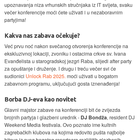
upoznavanja niza vrhunskih stručnjaka iz IT svijeta, svaku
večer konferencije moći ćete uživati i u nezaboravnim
partyjima!
Kakva nas zabava očekuje?
Već prvu noć nakon svečanog otvorenja konferencije na
ekskluzivnoj lokaciji, zvoniku i ostacima crkve sv. Ivana
Evanđelista u starogradskoj jezgri Raba, slijedi after party
za opuštanje i druženje. I drugu i treću večer svi će
sudionici
Unlock Rab 2025.
moći uživati u bogatom
zabavnom programu, uključujući gosta iznenađenja!
Borba DJ-eva kao novitet
Glavni majstor zabave na konferenciji bit će zvijezda
brojnih partyja i glazbeni urednik -
DJ Bondža
, resident DJ
Weekend Media festivala. Ovo poznato ime kultnih
zagrebačkih klubova na kojima redovito pušta najbolje
hitove iz svog bogatog repertoara različitih glazbenih