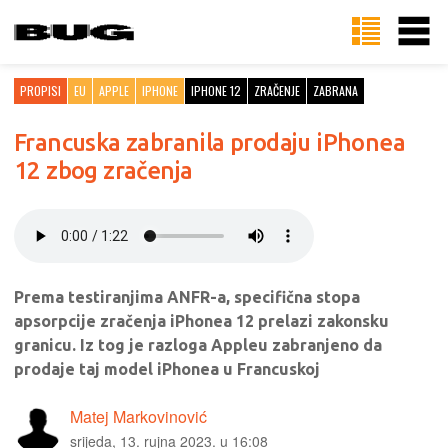
PROPISI
EU
APPLE
IPHONE
IPHONE 12
ZRAČENJE
ZABRANA
Francuska zabranila prodaju iPhonea
12 zbog zračenja
Prema testiranjima ANFR-a, specifična stopa
apsorpcije zračenja iPhonea 12 prelazi zakonsku
granicu. Iz tog je razloga Appleu zabranjeno da
prodaje taj model iPhonea u Francuskoj
Matej Markovinović
srijeda, 13. rujna 2023. u 16:08