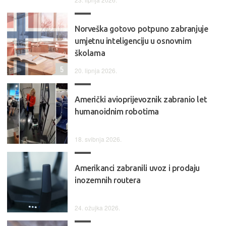
Norveška gotovo potpuno zabranjuje
umjetnu inteligenciju u osnovnim
školama
5
20. lipnja 2026.
Američki avioprijevoznik zabranio let
humanoidnim robotima
18. svibnja 2026.
Amerikanci zabranili uvoz i prodaju
inozemnih routera
24. ožujka 2026.