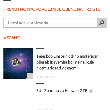
TRENUTNO NAJPOVOLJNIJE CIJENE NA TRŽIŠTU
VEZANO
Teleskop Einstein otkrio misteriozni
bljesak iz svemira koji ne nalikuje
ničemu dosad viđenom
1
4. srpnja 2026.
EU - Zabrana za Huawei i ZTE
23. lipnja 2026.