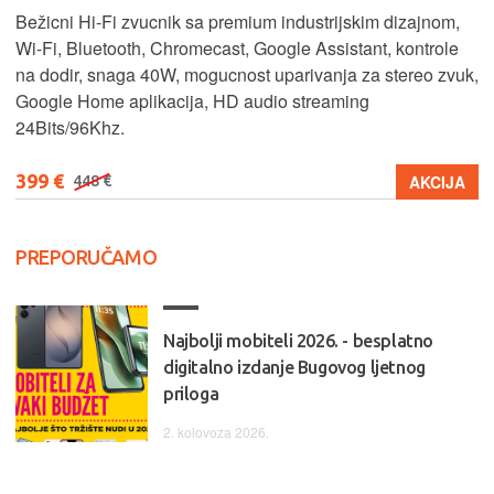
Bežicni Hi-Fi zvucnik sa premium industrijskim dizajnom,
Wi-Fi, Bluetooth, Chromecast, Google Assistant, kontrole
na dodir, snaga 40W, mogucnost uparivanja za stereo zvuk,
Google Home aplikacija, HD audio streaming
24Bits/96Khz.
399 €
AKCIJA
448 €
PREPORUČAMO
Najbolji mobiteli 2026. - besplatno
digitalno izdanje Bugovog ljetnog
priloga
2. kolovoza 2026.