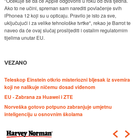
"Očekuje se da će Apple odgovoriti u roku od dva tjedna.
Ako to ne učini, spreman sam narediti povlačenje svih
iPhonea 12 koji su u opticaju. Pravilo je isto za sve,
uključujući i za velike tehnološke tvrtke", rekao je Barrot te
naveo da će ovaj slučaj proslijediti i ostalim regulatornim
tijelima unutar EU.
VEZANO
Teleskop Einstein otkrio misteriozni bljesak iz svemira
koji ne nalikuje ničemu dosad viđenom
EU - Zabrana za Huawei i ZTE
Norveška gotovo potpuno zabranjuje umjetnu
inteligenciju u osnovnim školama