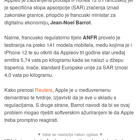
je specifična stopa apsorpcije (SAR) zračenja iznad
zakonske granice, priopćio je francuski ministar za
digitalnu ekonomiju
, Jean-Noel Barrot
.
Naime, francusko regulatorno tijelo
ANFR
provelo je
testiranja na preko 141 modela mobitela, među kojima je i
iPhone 12 te su otkrili da Appleov tri godine star uređaj
emitira 5,74 vata po kilogramu kada se nalazi u džepu
traperica. Inače, standard Europske unije za SAR iznosi
4,0 vata po kilogramu.
Kako prenosi
Reuters
, Apple je u međuvremenu
demantirao te tvrdnje, izjavivši da je sve u skladu s
regulacijama. S druge strane, Barrot navodi da bi se ovaj
problem mogao riješiti softverskim ažuriranjem te da Apple
treba promptno reagirati.