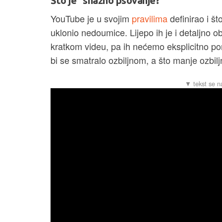
Što je "snažno psovanje?"
YouTube je u svojim
pravilima
definirao i š
uklonio nedoumice. Lijepo ih je i detaljno o
kratkom videu, pa ih nećemo eksplicitno pona
bi se smatralo ozbiljnom, a što manje ozbi