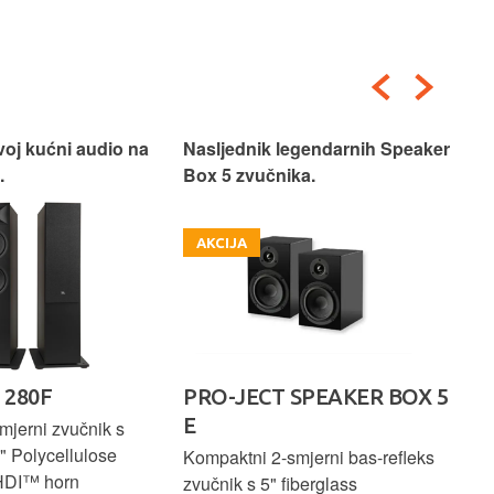
voj kućni audio na
Nasljednik legendarnih Speaker
Pos
.
Box 5 zvučnika.
AKCIJA
 280F
PRO-JECT SPEAKER BOX 5
Ro
E
mjerni zvučnik s
Rez
" Polycellulose
slu
Kompaktni 2-smjerni bas-refleks
HDI™ horn
isk
zvučnik s 5" fiberglass