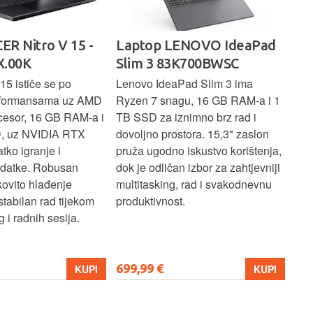
ER Nitro V 15 -
Laptop LENOVO IdeaPad
La
.00K
Slim 3 83K700BWSC
83
15 ističe se po
Lenovo IdeaPad Slim 3 ima
Len
rformansama uz AMD
Ryzen 7 snagu, 16 GB RAM-a i 1
U7 
cesor, 16 GB RAM-a i
TB SSD za iznimno brz rad i
SSD
, uz NVIDIA RTX
dovoljno prostora. 15,3" zaslon
zasl
atko igranje i
pruža ugodno iskustvo korištenja,
koj
adatke. Robusan
dok je odličan izbor za zahtjevniji
lap
kovito hlađenje
multitasking, rad i svakodnevnu
pro
stabilan rad tijekom
produktivnost.
 i radnih sesija.
699,99 €
206
KUPI
KUPI