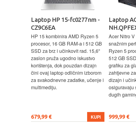
Ideapad
Laptop HP 15-fc0277nm -
Laptop AC
CZ9C6EA
NH.QPFEX
nosi
HP 15 kombinira AMD Ryzen 5
Acer Nitro V 
e za
procesor, 16 GB RAM-a i 512 GB
snažnim pe
e uz AMD
SSD za brz i učinkovit rad. 15,6"
Ryzen 5 pro
6 GB RAM-a i
zaslon pruža ugodno iskustvo
512 GB SSD
6" zaslon
korištenja, dok pouzdan dizajn
grafiku za gl
 rada i
čini ovaj laptop odličnim izborom
zahtjevne z
n i
za svakodnevne zadatke, učenje i
dizajn i učin
ni ovaj
multimediju.
osiguravaju 
enje, posao i
dugih gaming
679,99 €
999,99 €
KUPI
KUPI