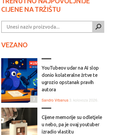
TRENUTNO NAJPOVOLJNIJE
CIJENE NA TRŽIŠTU
VEZANO
YouTubeov udar na AI slop
donio kolateralne žrtve te
ugrozio opstanak pravih
autora
7
Sandro Vrbanus
3. kolovoza 2026.
Cijene memorije su odletjele
u nebo, pa je ovaj youtuber
izradio vlastitu