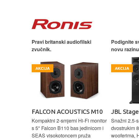
 dizajn.
Pravi britanski audiofilski
Podignite s
zvučnik.
novu razinu
AKCIJA
AKCIJA
ON
FALCON ACOUSTICS M10
JBL Stage
O MKIII
Kompaktni 2-smjerni Hi-Fi monitor
Snažni 2.5-s
s 5" Falcon B110 bas jedinicom i
dvostrukim 8
k sa premium
SEAS visokotoncem pruža
wooferima, 
, Wi-Fi,