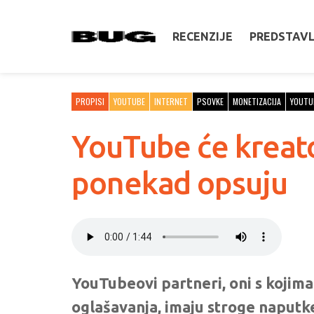
RECENZIJE
PREDSTAV
PROPISI
YOUTUBE
INTERNET
PSOVKE
MONETIZACIJA
YOUTU
YouTube će kreato
ponekad opsuju
YouTubeovi partneri, oni s kojima
oglašavanja, imaju stroge naputke