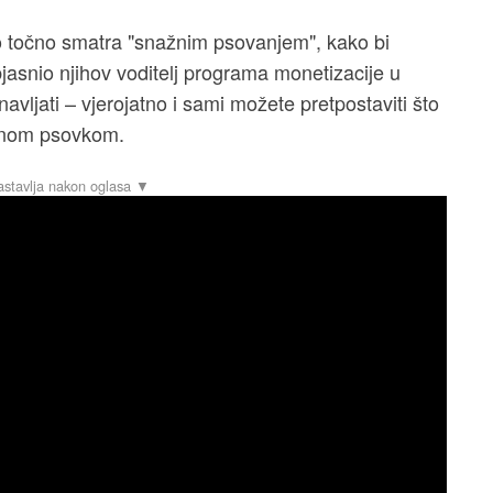
to točno smatra "snažnim psovanjem", kako bi
bjasnio njihov voditelj programa monetizacije u
vljati – vjerojatno i sami možete pretpostaviti što
ljnom psovkom.