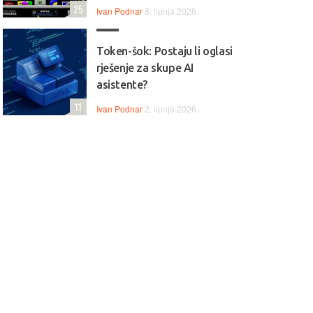
25
Ivan Podnar
8. lipnja 2026.
Token-šok: Postaju li oglasi
rješenje za skupe AI
asistente?
11
Ivan Podnar
2. lipnja 2026.