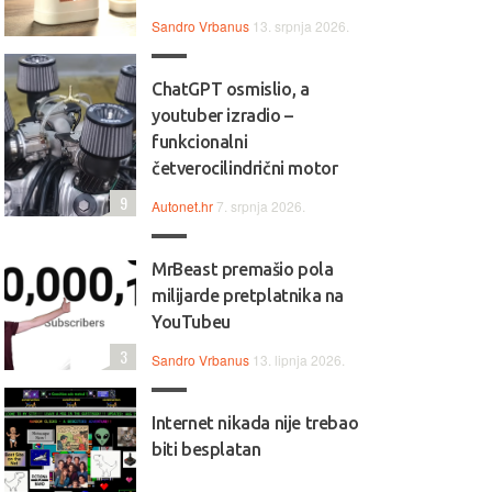
Sandro Vrbanus
13. srpnja 2026.
ChatGPT osmislio, a
youtuber izradio –
funkcionalni
četverocilindrični motor
9
Autonet.hr
7. srpnja 2026.
MrBeast premašio pola
milijarde pretplatnika na
YouTubeu
3
Sandro Vrbanus
13. lipnja 2026.
Internet nikada nije trebao
biti besplatan