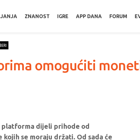
LJANJA
ZNANOST
IGRE
APP DANA
FORUM
E
BERI
rima omogućiti monetiz
 platforma dijeli prihode od
 kojih se moraju držati. Od sada će