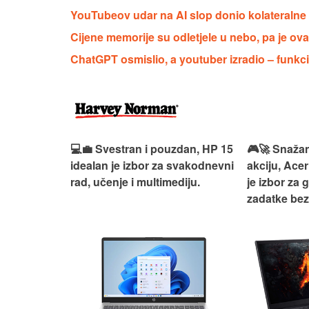
YouTubeov udar na AI slop donio kolateralne 
Cijene memorije su odletjele u nebo, pa je ovaj
ChatGPT osmislio, a youtuber izradio – funkci
ouzdan i
💻💼 Svestran i pouzdan, HP 15
🎮🚀 Snažan
deaPad 1
idealan je izbor za svakodnevni
akciju, Acer
svakodnevni
rad, učenje i multimediju.
je izbor za 
žno
zadatke be