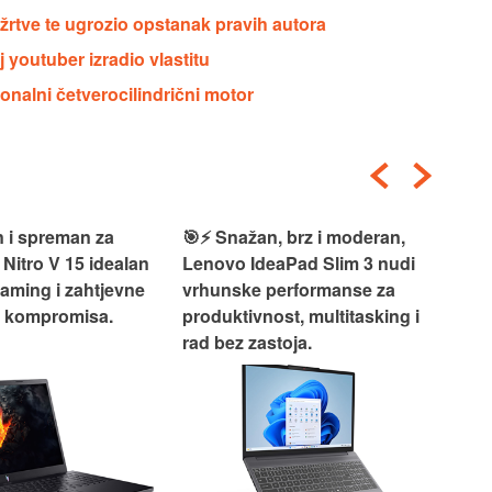
žrtve te ugrozio opstanak pravih autora
 youtuber izradio vlastitu
onalni četverocilindrični motor
 i spreman za
🎯⚡ Snažan, brz i moderan,
💻
 Nitro V 15 idealan
Lenovo IdeaPad Slim 3 nudi
2‑i
gaming i zahtjevne
vrhunske performanse za
vrh
z kompromisa.
produktivnost, multitasking i
uži
rad bez zastoja.
-