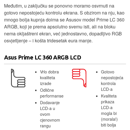
Međutim, u zaključku se ponovno moramo osvrnuti na
gotovo nepostojeću kontrolu ekrana. S obzirom na nju, kao
mnogo bolja kupnja doima se Asusov model Prime LC 360
ARGB, koji je prema apsolutno svemu isti, ali na bloku
nema okljaštreni ekran, već jednostavno, dopadljivo RGB
osvjetljenje – i košta tridesetak eura manje.
Asus Prime LC 360 ARGB LCD
Vrlo dobra
Gotovo
kvaliteta
nepostojeća
izrade
kontrola
LCD-a
Odlične
performanse
Kvaliteta
prikaza
Dodavanje
LCD-a
LCD-a u
mogla bi
ovom
(morala!)
cjenovnom
biti bolja
rangu