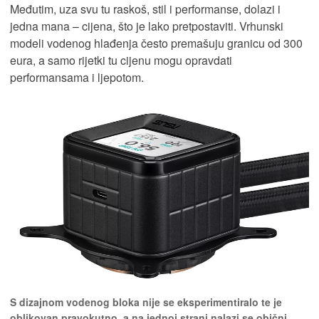
Međutim, uza svu tu raskoš, stil i performanse, dolazi i
jedna mana – cijena, što je lako pretpostaviti. Vrhunski
modeli vodenog hlađenja često premašuju granicu od 300
eura, a samo rijetki tu cijenu mogu opravdati
performansama i ljepotom.
S dizajnom vodenog bloka nije se eksperimentiralo te je
oblikovan pravokutno, a na jednoj strani nalazi se obični