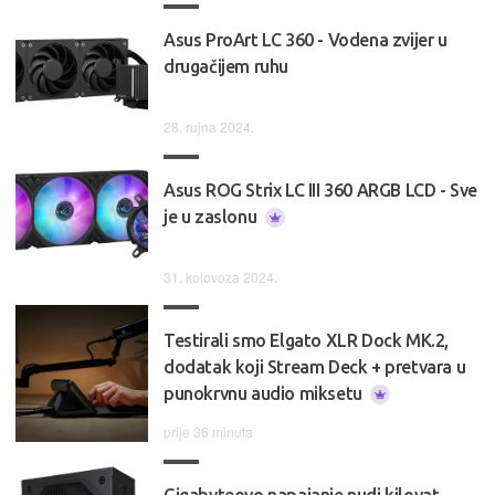
Asus ProArt LC 360 - Vodena zvijer u
drugačijem ruhu
28. rujna 2024.
Asus ROG Strix LC III 360 ARGB LCD - Sve
je u zaslonu
31. kolovoza 2024.
Testirali smo Elgato XLR Dock MK.2,
dodatak koji Stream Deck + pretvara u
punokrvnu audio miksetu
prije 36 minuta
Gigabyteovo napajanje nudi kilovat