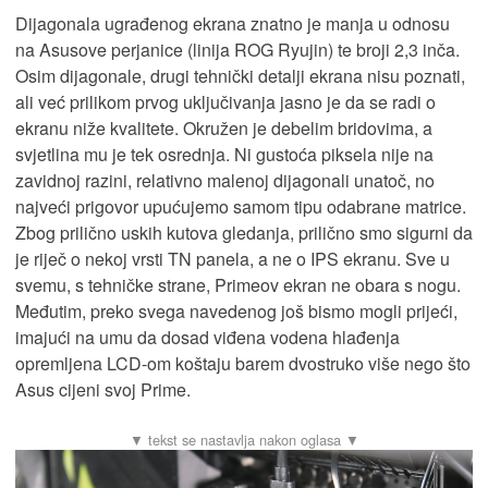
Dijagonala ugrađenog ekrana znatno je manja u odnosu
na Asusove perjanice (linija ROG Ryujin) te broji 2,3 inča.
Osim dijagonale, drugi tehnički detalji ekrana nisu poznati,
ali već prilikom prvog uključivanja jasno je da se radi o
ekranu niže kvalitete. Okružen je debelim bridovima, a
svjetlina mu je tek osrednja. Ni gustoća piksela nije na
zavidnoj razini, relativno malenoj dijagonali unatoč, no
najveći prigovor upućujemo samom tipu odabrane matrice.
Zbog prilično uskih kutova gledanja, prilično smo sigurni da
je riječ o nekoj vrsti TN panela, a ne o IPS ekranu. Sve u
svemu, s tehničke strane, Primeov ekran ne obara s nogu.
Međutim, preko svega navedenog još bismo mogli prijeći,
imajući na umu da dosad viđena vodena hlađenja
opremljena LCD-om koštaju barem dvostruko više nego što
Asus cijeni svoj Prime.