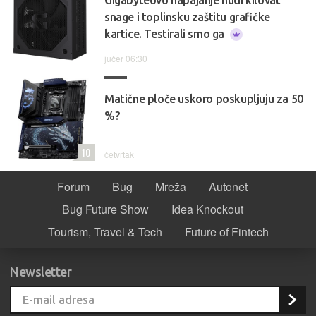
snage i toplinsku zaštitu grafičke
kartice. Testirali smo ga
jučer 06:30
Matične ploče uskoro poskupljuju za 50
%?
10
četvrtak
Forum
Bug
Mreža
Autonet
Bug Future Show
Idea Knockout
Tourism, Travel & Tech
Future of Fintech
Newsletter