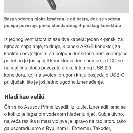
Baza vodenog bloka izrađena je od bakra, dok se vodena
pumpa povezuje preko standardnog 4-pinskog konektora
Iz jednog ventilatora izlaze dva kabela: jedan 4-pinski za
njihovo napajanje, te drugi, 3-pinski ARGB konektor, za
kontrolu osvjetljenja. Za potpunu funkcionalnost vodenjače
potrebno je još spojiti konektor vodene pumpe, a LCD se
na matičnu ploču povezuje preko internog USB 2.0
konektora, koji na svojem drugom kraju posjeduje USB-C
priključak, što je još jedno ugodno iznenađenje.
Hladi kao veliki
Čim smo Asusov Prime izvadili iz kutije, iznenadili smo se
o koliko je laganom vodenom hlađenju riječ. Subjektivno,
najveća razlika u masi vidljiva je upravo na radijatoru (ako
ga uspoređujemo s Ryujinom III Extreme). Također,