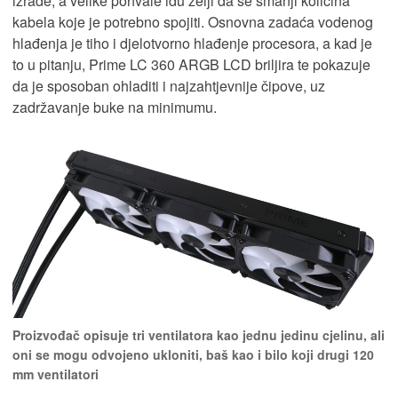
izrade, a velike pohvale idu želji da se smanji količina
kabela koje je potrebno spojiti. Osnovna zadaća vodenog
hlađenja je tiho i djelotvorno hlađenje procesora, a kad je
to u pitanju, Prime LC 360 ARGB LCD briljira te pokazuje
da je sposoban ohladiti i najzahtjevnije čipove, uz
zadržavanje buke na minimumu.
Proizvođač opisuje tri ventilatora kao jednu jedinu cjelinu, ali
oni se mogu odvojeno ukloniti, baš kao i bilo koji drugi 120
mm ventilatori