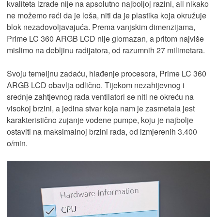
kvaliteta izrade nije na apsolutno najboljoj razini, ali nikako
ne možemo reći da je loša, niti da je plastika koja okružuje
blok nezadovoljavajuća. Prema vanjskim dimenzijama,
Prime LC 360 ARGB LCD nije glomazan, a pritom najviše
mislimo na debljinu radijatora, od razumnih 27 milimetara.
Svoju temeljnu zadaću, hlađenje procesora, Prime LC 360
ARGB LCD obavlja odlično. Tijekom nezahtjevnog i
srednje zahtjevnog rada ventilatori se niti ne okreću na
visokoj brzini, a jedina stvar koja nam je zasmetala jest
karakteristično zujanje vodene pumpe, koju je najbolje
ostaviti na maksimalnoj brzini rada, od izmjerenih 3.400
o/min.