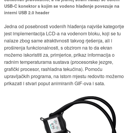
USB-C konektor s kojim se vodeno hlađenje povezuje na
interni USB 2.0 header
Jedna od posebnosti vodenih hlađenja najviše kategorije
jest implementacija LCD-a na vodenom bloku, koji se tu
nalaze zbog same atraktivnosti takvog rješenja, ali i
proširenja funkcionalnosti, s obzirom na to da ekran
možemo iskoristiti za, primjerice, prikaz informacija o
radnim temperaturama sustava (procesorske jezgre,
grafički procesor, rashladna tekućina). Pomoću
upravljačkih programa, na istom mjestu redovito možemo
prikazati i stvari poput animiranih GIF-ova i sata.