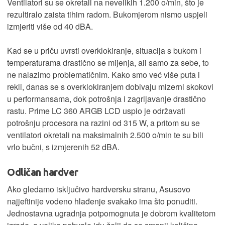
Ventilatori su se okretali na nevelikih 1.200 o/min, što je
rezultiralo zaista tihim radom. Bukomjerom nismo uspjeli
izmjeriti više od 40 dBA.
Kad se u priču uvrsti overklokiranje, situacija s bukom i
temperaturama drastično se mijenja, ali samo za sebe, to
ne nalazimo problematičnim. Kako smo već više puta i
rekli, danas se s overklokiranjem dobivaju mizerni skokovi
u performansama, dok potrošnja i zagrijavanje drastično
rastu. Prime LC 360 ARGB LCD uspio je održavati
potrošnju procesora na razini od 315 W, a pritom su se
ventilatori okretali na maksimalnih 2.500 o/min te su bili
vrlo bučni, s izmjerenih 52 dBA.
Odličan hardver
Ako gledamo isključivo hardversku stranu, Asusovo
najjeftinije vodeno hlađenje svakako ima što ponuditi.
Jednostavna ugradnja potpomognuta je dobrom kvalitetom