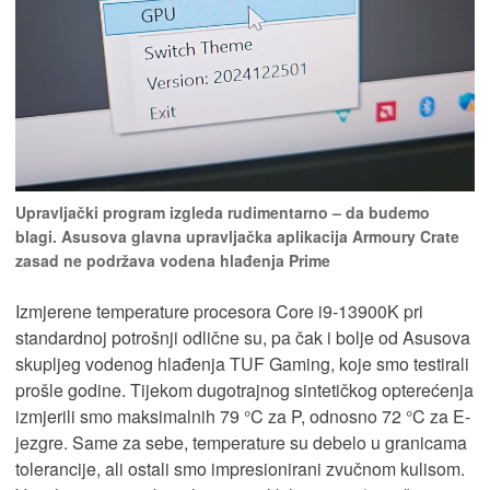
Upravljački program izgleda rudimentarno – da budemo
blagi. Asusova glavna upravljačka aplikacija Armoury Crate
zasad ne podržava vodena hlađenja Prime
Izmjerene temperature procesora Core i9-13900K pri
standardnoj potrošnji odlične su, pa čak i bolje od Asusova
skupljeg vodenog hlađenja TUF Gaming, koje smo testirali
prošle godine. Tijekom dugotrajnog sintetičkog opterećenja
izmjerili smo maksimalnih 79 °C za P, odnosno 72 °C za E-
jezgre. Same za sebe, temperature su debelo u granicama
tolerancije, ali ostali smo impresionirani zvučnom kulisom.