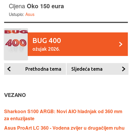
Cijena
Oko 150 eura
Ustupio:
Asus
BUG 400
ožujak 2026.
Prethodna tema
Sljedeća tema
VEZANO
Sharkoon S100 ARGB: Novi AIO hladnjak od 360 mm
za entuzijaste
Asus ProArt LC 360 - Vodena zvijer u drugačijem ruhu