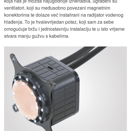
koja nas je možda najugodnije iznenadila, ugrađeni su
ventilatori, koji su međusobno povezani magnetnim
konektorima te dolaze već instalirani na radijator vodenog
hlađenja. To je hvalevrijedan potez, koji sam za sebe
omogućuje bržu i jednostavniju instalaciju te u isto vrijeme
stvara manju gužvu s kabelima.