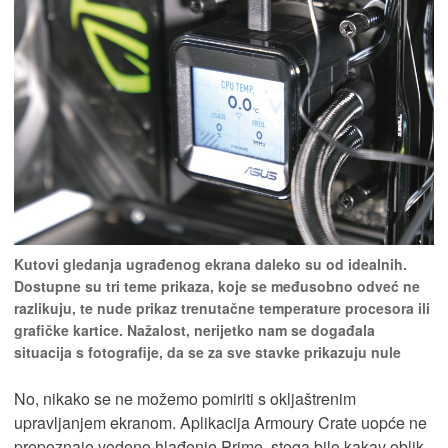
Kutovi gledanja ugrađenog ekrana daleko su od idealnih.
Dostupne su tri teme prikaza, koje se međusobno odveć ne
razlikuju, te nude prikaz trenutačne temperature procesora ili
grafičke kartice. Nažalost, nerijetko nam se događala
situacija s fotografije, da se za sve stavke prikazuju nule
No, nikako se ne možemo pomiriti s okljaštrenim
upravljanjem ekranom. Aplikacija Armoury Crate uopće ne
prepoznaje vodeno hlađenje Prime, stoga bilo kakav oblik