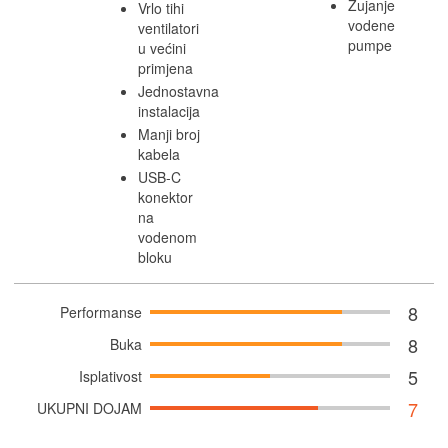
Zujanje
Vrlo tihi
vodene
ventilatori
pumpe
u većini
primjena
Jednostavna
instalacija
Manji broj
kabela
USB-C
konektor
na
vodenom
bloku
8
Performanse
8
Buka
5
Isplativost
7
UKUPNI DOJAM