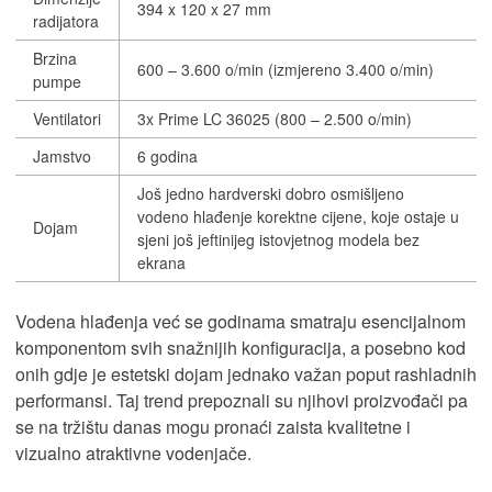
394 x 120 x 27 mm
radijatora
Brzina
600 – 3.600 o/min (izmjereno 3.400 o/min)
pumpe
Ventilatori
3x Prime LC 36025 (800 – 2.500 o/min)
Jamstvo
6 godina
Još jedno hardverski dobro osmišljeno
vodeno hlađenje korektne cijene, koje ostaje u
Dojam
sjeni još jeftinijeg istovjetnog modela bez
ekrana
Vodena hlađenja već se godinama smatraju esencijalnom
komponentom svih snažnijih konfiguracija, a posebno kod
onih gdje je estetski dojam jednako važan poput rashladnih
performansi. Taj trend prepoznali su njihovi proizvođači pa
se na tržištu danas mogu pronaći zaista kvalitetne i
vizualno atraktivne vodenjače.