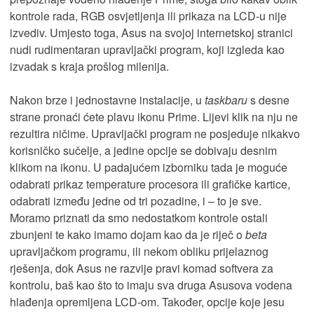
kontrole rada, RGB osvjetljenja ili prikaza na LCD-u nije
izvediv. Umjesto toga, Asus na svojoj internetskoj stranici
nudi rudimentaran upravljački program, koji izgleda kao
izvadak s kraja prošlog milenija.
Nakon brze i jednostavne instalacije, u
taskbaru
s desne
strane pronaći ćete plavu ikonu Prime. Lijevi klik na nju ne
rezultira ničime. Upravljački program ne posjeduje nikakvo
korisničko sučelje, a jedine opcije se dobivaju desnim
klikom na ikonu. U padajućem izborniku tada je moguće
odabrati prikaz temperature procesora ili grafičke kartice,
odabrati između jedne od tri pozadine, i – to je sve.
Moramo priznati da smo nedostatkom kontrole ostali
zbunjeni te kako imamo dojam kao da je riječ o
beta
upravljačkom programu, ili nekom obliku prijelaznog
rješenja, dok Asus ne razvije pravi komad softvera za
kontrolu, baš kao što to imaju sva druga Asusova vodena
hlađenja opremljena LCD-om. Također, opcije koje jesu