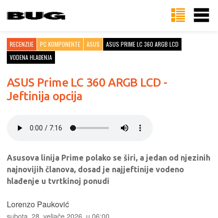
RECENZIJE
PC KOMPONENTE
ASUS
ASUS PRIME LC 360 ARGB LCD
VODENA HLAĐENJA
ASUS Prime LC 360 ARGB LCD -
Jeftinija opcija
Asusova linija Prime polako se širi, a jedan od njezinih
najnovijih članova, dosad je najjeftinije vodeno
hlađenje u tvrtkinoj ponudi
Lorenzo Pauković
subota, 28. veljače 2026. u 06:00