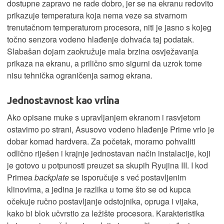
dostupne zapravo ne rade dobro, jer se na ekranu redovito
prikazuje temperatura koja nema veze sa stvarnom
trenutačnom temperaturom procesora, niti je jasno s kojeg
točno senzora vodeno hlađenje dohvaća taj podatak.
Slabašan dojam zaokružuje mala brzina osvježavanja
prikaza na ekranu, a prilično smo sigurni da uzrok tome
nisu tehnička ograničenja samog ekrana.
Jednostavnost kao vrlina
Ako opisane muke s upravljanjem ekranom i rasvjetom
ostavimo po strani, Asusovo vodeno hlađenje Prime vrlo je
dobar komad hardvera. Za početak, moramo pohvaliti
odlično riješen i krajnje jednostavan način instalacije, koji
je gotovo u potpunosti preuzet sa skupih Ryujina III. I kod
Primea
backplate
se isporučuje s već postavljenim
klinovima, a jedina je razlika u tome što se od kupca
očekuje ručno postavljanje odstojnika, opruga i vijaka,
kako bi blok učvrstio za ležište procesora. Karakteristika