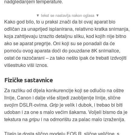
nadgledanjem temperature.
Kako god bilo, to u praksi znači da bi ovaj aparat bio
odličan za unaprijed isplanirana, relativno kratka snimanja,
koja zahtijevaju izrazito detaljnu sliku, kod kojih nije bitno
ako se aparat pregrije. Oni koji su se ponadali da će
pomoću ovog aparata doći do pouzdane 8K snimalice,
ostat će razočarani – za tako nešto ipak će trebati izdvojiti
višestruko viši iznos.
Fizičke sastavnice
Za razliku od dijela konkurencije koji se odlučio na oštre
linije, Canon i dalje više slijedi zaobljenije linije, slične
svojim DSLR-ovima.
Grip
je velik i dubok, i trebao bi biti
udoban i za one s malo većim šakama. Voljeli bismo da je
tekstura na
gripu
i na odmorištu za palac malo izraženija.
Tijelo je dosta slično modelu EOS R, slične veličine, s