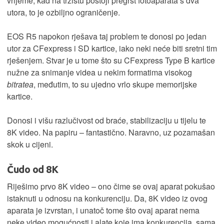
vrijeme, kad na tržištu postoji pregršt fotoaparata s dva
utora, to je ozbiljno ograničenje.
EOS R5 napokon rješava taj problem te donosi po jedan
utor za CFexpress i SD kartice, iako neki neće biti sretni tim
rješenjem. Stvar je u tome što su CFexpress Type B kartice
nužne za snimanje videa u nekim formatima visokog
bitratea
, međutim, to su ujedno vrlo skupe memorijske
kartice.
Donosi i višu razlučivost od braće, stabilizaciju u tijelu te
8K video. Na papiru – fantastično. Naravno, uz pozamašan
skok u cijeni.
Čudo od 8K
Riješimo prvo 8K video – ono čime se ovaj aparat pokušao
istaknuti u odnosu na konkurenciju. Da, 8K video iz ovog
aparata je izvrstan, i unatoč tome što ovaj aparat nema
neke video mogućnosti i alate koje ima konkurencija, sama