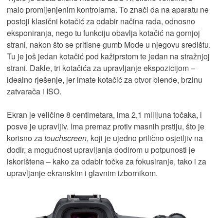
malo promijenjenim kontrolama. To znači da na aparatu ne
postoji klasični kotačić za odabir načina rada, odnosno
eksponiranja, nego tu funkciju obavlja kotačić na gornjoj
strani, nakon što se pritisne gumb Mode u njegovu središtu.
Tu je još jedan kotačić pod kažiprstom te jedan na stražnjoj
strani. Dakle, tri kotačića za upravljanje ekspozicijom –
idealno rješenje, jer imate kotačić za otvor blende, brzinu
zatvarača i ISO.
Ekran je veličine 8 centimetara, ima 2,1 milijuna točaka, i
posve je upravljiv. Ima premaz protiv masnih prstiju, što je
korisno za
touchscreen
, koji je ujedno prilično osjetljiv na
dodir, a mogućnost upravljanja dodirom u potpunosti je
iskorištena – kako za odabir točke za fokusiranje, tako i za
upravljanje ekranskim i glavnim izbornikom.