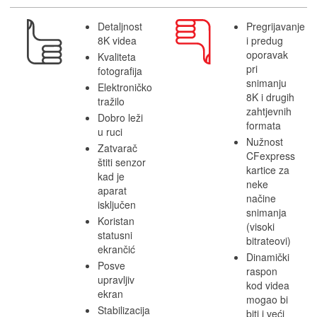
Detaljnost
Pregrijavanje
8K videa
i predug
oporavak
Kvaliteta
pri
fotografija
snimanju
Elektroničko
8K i drugih
tražilo
zahtjevnih
Dobro leži
formata
u ruci
Nužnost
Zatvarač
CFexpress
štiti senzor
kartice za
kad je
neke
aparat
načine
isključen
snimanja
Koristan
(visoki
statusni
bitrateovi)
ekrančić
Dinamički
Posve
raspon
upravljiv
kod videa
ekran
mogao bi
Stabilizacija
biti i veći