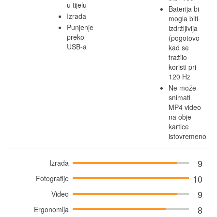
u tijelu
Baterija bi
Izrada
mogla biti
Punjenje
izdržljivija
preko
(pogotovo
USB-a
kad se
tražilo
koristi pri
120 Hz
Ne može
snimati
MP4 video
na obje
kartice
istovremeno
9
Izrada
10
Fotografije
9
Video
8
Ergonomija