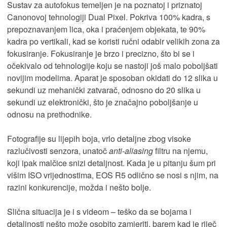
Sustav za autofokus temeljen je na poznatoj i priznatoj
Canonovoj tehnologiji Dual Pixel. Pokriva 100% kadra, s
prepoznavanjem lica, oka i praćenjem objekata, te 90%
kadra po vertikali, kad se koristi ručni odabir velikih zona za
fokusiranje. Fokusiranje je brzo i precizno, što bi se i
očekivalo od tehnologije koju se nastoji još malo poboljšati
novijim modelima. Aparat je sposoban okidati do 12 slika u
sekundi uz mehanički zatvarač, odnosno do 20 slika u
sekundi uz elektronički, što je značajno poboljšanje u
odnosu na prethodnike.
Fotografije su lijepih boja, vrlo detaljne zbog visoke
razlučivosti senzora, unatoč
anti-aliasing
filtru na njemu,
koji ipak malčice snizi detaljnost. Kada je u pitanju šum pri
višim ISO vrijednostima, EOS R5 odlično se nosi s njim, na
razini konkurencije, možda i nešto bolje.
Slična situacija je i s videom – teško da se bojama i
detaljnosti nešto može osobito zamjeriti, barem kad je riječ