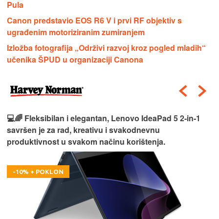
Pula
Canon predstavio EOS R6 V i prvi RF objektiv s
ugrađenim motoriziranim zumiranjem
Izložba fotografija „Održivi razvoj kroz pogled mladih“
učenika ŠPUD u organizaciji Canona
🎮⚡ Moćan i spreman za izazove, Lenovo LOQ 15
donosi vrhunske performanse za gaming i zahtjevne
zadatke bez kompromisa.
-100 € + POKLON