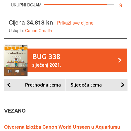
9
UKUPNI DOJAM
Cijena
34.818 kn
Prikaži sve cijene
Ustupio:
Canon Croatia
BUG 338
siječanj 2021.
Prethodna tema
Sljedeća tema
VEZANO
Otvorena izložba Canon World Unseen u Aquariumu