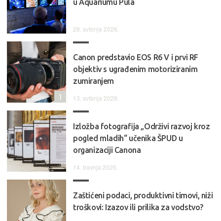
u Aquariumu Pula
28. svibnja 2026.
Canon predstavio EOS R6 V i prvi RF
objektiv s ugrađenim motoriziranim
zumiranjem
1
13. svibnja 2026.
Izložba fotografija „Održivi razvoj kroz
pogled mladih“ učenika ŠPUD u
organizaciji Canona
14. travnja 2026.
Zaštićeni podaci, produktivni timovi, niži
troškovi: Izazov ili prilika za vodstvo?