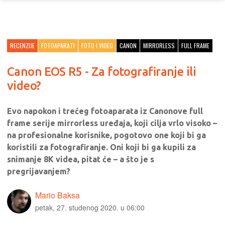
RECENZIJE
FOTOAPARATI
FOTO I VIDEO
CANON
MIRRORLESS
FULL FRAME
Canon EOS R5 - Za fotografiranje ili
video?
Evo napokon i trećeg fotoaparata iz Canonove full
frame serije mirrorless uređaja, koji cilja vrlo visoko –
na profesionalne korisnike, pogotovo one koji bi ga
koristili za fotografiranje. Oni koji bi ga kupili za
snimanje 8K videa, pitat će – a što je s
pregrijavanjem?
Mario Baksa
petak, 27. studenog 2020. u 06:00