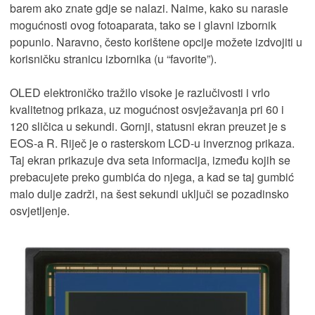
barem ako znate gdje se nalazi. Naime, kako su narasle
mogućnosti ovog fotoaparata, tako se i glavni izbornik
popunio. Naravno, često korištene opcije možete izdvojiti u
korisničku stranicu izbornika (u “favorite”).
OLED elektroničko tražilo visoke je razlučivosti i vrlo
kvalitetnog prikaza, uz mogućnost osvježavanja pri 60 i
120 sličica u sekundi. Gornji, statusni ekran preuzet je s
EOS-a R. Riječ je o rasterskom LCD-u inverznog prikaza.
Taj ekran prikazuje dva seta informacija, između kojih se
prebacujete preko gumbića do njega, a kad se taj gumbić
malo dulje zadrži, na šest sekundi uključi se pozadinsko
osvjetljenje.