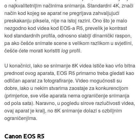
o najkvalitetnijim načinima snimanja. Standardni 4K, znači
način kod kojeg se aparat ne pregrijava zahvaljujući
preskakanju piksela, nije na istoj razini. Ono što je malo
nezgodno kod videa kod EOS-a R5, prevelik je kontrast
kod standardnih profila, odnosno slabiji dinamički raspon,
pa ako češće snimate scene s velikom razlikom u svjetlini,
češće ćete morati koristiti
log
profil.
U konačnici, iako se snimanje 8K videa ističe kao vrlo bitna
prednost ovog aparata, EOS R5 primarno treba gledati kao
odličan aparat za fotografiranje. Video mogućnosti su
dobre, iako u nekim stvarima zaostaje za konkurencijom
(primjerice, sve više aparata nema ograničenje snimanja
od pola sata). Naravno, u pogledu sirove razlučivosti videa,
ovaj aparat je kralj, no 8K snimanje dolazi s ozbiljnim
ograničenjima.
Canon EOS R5