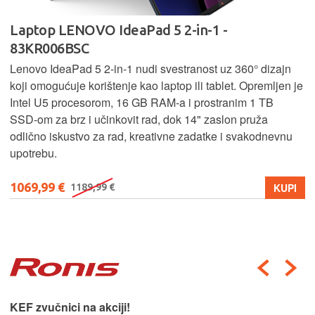
Laptop LENOVO LOQ 15AHP10 - 83JG002WSC
Lenovo LOQ 15AHP10 kombinira Ryzen 5 procesor, 16 GB
RAM-a i 1 TB SSD za brz rad i dovoljno prostora. Uz
Nvidia RTX 5050 grafiku pruža odlično gaming iskustvo i
rad u zahtjevnim aplikacijama, dok optimizirano hlađenje
osigurava stabilne performanse i pri većem opterećenju.
1299,99 €
KUPI
1399,99 €
Harman Kardon car audio.