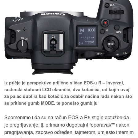
Iz ptičje je perspektive prilično sličan EOS-u R – inverzni,
rasterski statusni LCD ekrančić, dva kotačića, od kojih ovaj
za palac dublira kao kotačić za odabir načina rada nakon što
se pritisne gumb MODE, te ponešto gumbiju
Spomenimo i da su na račun EOS-a R5 stigle optužbe da
je pregrijavanje, tj. primarno dugotrajni “oporavak"” nakon
pregrijavanja, zapravo određeni tajmerom, umjesto internim