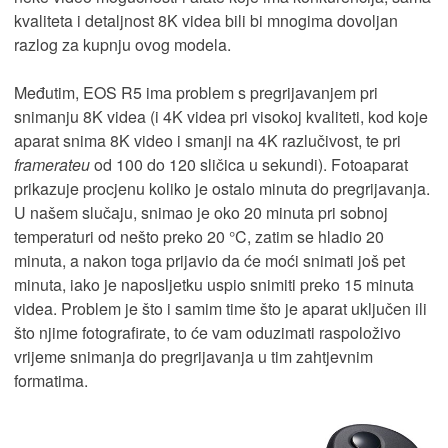
kvaliteta i detaljnost 8K videa bili bi mnogima dovoljan
razlog za kupnju ovog modela.
Međutim, EOS R5 ima problem s pregrijavanjem pri
snimanju 8K videa (i 4K videa pri visokoj kvaliteti, kod koje
aparat snima 8K video i smanji na 4K razlučivost, te pri
framerateu
od 100 do 120 sličica u sekundi). Fotoaparat
prikazuje procjenu koliko je ostalo minuta do pregrijavanja.
U našem slučaju, snimao je oko 20 minuta pri sobnoj
temperaturi od nešto preko 20 °C, zatim se hladio 20
minuta, a nakon toga prijavio da će moći snimati još pet
minuta, iako je naposljetku uspio snimiti preko 15 minuta
videa. Problem je što i samim time što je aparat uključen ili
što njime fotografirate, to će vam oduzimati raspoloživo
vrijeme snimanja do pregrijavanja u tim zahtjevnim
formatima.