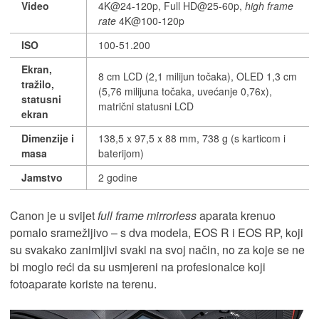
Video
4K@24-120p, Full HD@25-60p,
high frame
rate
4K@100-120p
ISO
100-51.200
Ekran,
8 cm LCD (2,1 milijun točaka), OLED 1,3 cm
tražilo,
(5,76 milijuna točaka, uvećanje 0,76x),
statusni
matrični statusni LCD
ekran
Dimenzije i
138,5 x 97,5 x 88 mm, 738 g (s karticom i
masa
baterijom)
Jamstvo
2 godine
Canon je u svijet
full frame mirrorless
aparata krenuo
pomalo sramežljivo – s dva modela, EOS R i EOS RP, koji
su svakako zanimljivi svaki na svoj način, no za koje se ne
bi moglo reći da su usmjereni na profesionalce koji
fotoaparate koriste na terenu.