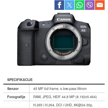
SPECIFIKACIJE
Senzor
45 MP
full frame
, s
low-pass
filtrom
Fotografije
RAW, JPEG, HEIF 44,8 MP (8.192x5.464)
H.265 i H.264, DCI i UHD, 8K@24-30p,