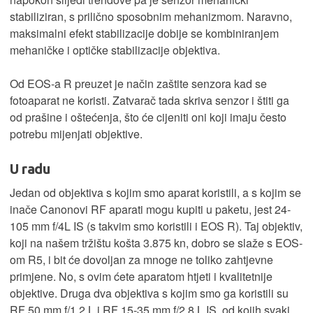
stabiliziran, s prilično sposobnim mehanizmom. Naravno,
maksimalni efekt stabilizacije dobije se kombiniranjem
mehaničke i optičke stabilizacije objektiva.
Od EOS-a R preuzet je način zaštite senzora kad se
fotoaparat ne koristi. Zatvarač tada skriva senzor i štiti ga
od prašine i oštećenja, što će cijeniti oni koji imaju često
potrebu mijenjati objektive.
U radu
Jedan od objektiva s kojim smo aparat koristili, a s kojim se
inače Canonovi RF aparati mogu kupiti u paketu, jest 24-
105 mm f/4L IS (s takvim smo koristili i EOS R). Taj objektiv,
koji na našem tržištu košta 3.875 kn, dobro se slaže s EOS-
om R5, i bit će dovoljan za mnoge ne toliko zahtjevne
primjene. No, s ovim ćete aparatom htjeti i kvalitetnije
objektive. Druga dva objektiva s kojim smo ga koristili su
RF 50 mm f/1.2 L i RF 15-35 mm f/2.8 L IS, od kojih svaki