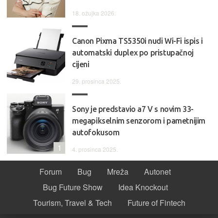
18. ožujka 2026.
Canon Pixma TS5350i nudi Wi-Fi ispis i
automatski duplex po pristupačnoj
cijeni
29. prosinca 2025.
Sony je predstavio a7 V s novim 33-
megapikselnim senzorom i pametnijim
autofokusom
1
4. prosinca 2025.
Forum
Bug
Mreža
Autonet
Bug Future Show
Idea Knockout
Tourism, Travel & Tech
Future of Fintech