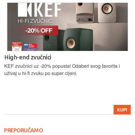
AKCIJA
Pošalji nam upit za stručnu ugradnju u Zagrebu.
Počasti sebe i svoj auto premium Harman Kardon zvukom
uz -40% popusta!
KUPI
PREPORUČAMO