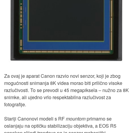
Za ovaj je aparat Canon razvio novi senzor, koji je zbog
mogućnosti snimanja 8K videa morao biti prilično visoke
razlučivosti. To se prevodi u 45 megapiksela – nužno za 8K
snimke, ali ujedno vrlo respektabilna razlučivost za
fotografije.
Stariji Canonovi modeli s RF
mountom
primarno se
oslanjaju na optičku stabilizaciju objektiva, a EOS R5
napokon slijedi trendove pa je senzor mehanički