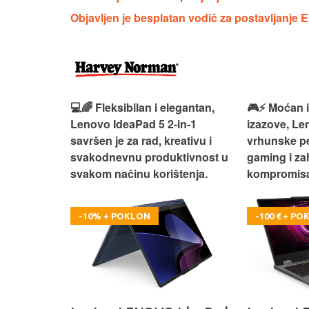
Objavljen je besplatan vodič za postavljanje
i elegantan,
🎮⚡ Moćan i spreman za
💻🔥 Mo
5 2‑in‑1
izazove, Lenovo LOQ 15 donosi
IdeaPad
, kreativu i
vrhunske performanse za
balans s
oduktivnost u
gaming i zahtjevne zadatke bez
svakodn
orištenja.
kompromisa.
produkt
-100 € + POKLON
-9%