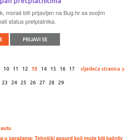
pan pretplatnicima
k, moraš biti prijavljen na Bug.hr sa svojim
ti status pretplatnika.
E
PRIJAVI SE
10
11
12
13
14
15
16
17
sljedeća stranica
23
24
25
26
27
28
29
 autu
a u garažama: Tehnički apsurd koji može biti kažnjiv