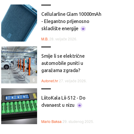
obrada u prirodnom drvenom
Atmos nadogradnju uz
le
furniru.
kompatibilnost s 240H
Cellularline Glam 10000mAh
modulom.
- Elegantno prijenosno
skladište energije
1.979 €
979 €
AKCIJA
2.999 €
1.389 €
M.B.
28. veljače 2026.
Smije li se električne
automobile puniti u
garažama zgrada?
6
Autonet.hr
27. veljače 2026.
LiitoKala Lii-S12 - Do
dvanaest u nizu
Mario Baksa
29. studenog 2025.