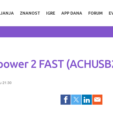
LJANJA
ZNANOST
IGRE
APP DANA
FORUM
E
ltipower 2 FAST (ACHU
 u 21:30