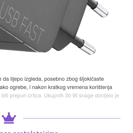
e da lijepo izgleda, posebno zbog šljokičaste
 lako ogrebe, i nakon kratkog vremena korištenja
 biti prepun crtica. Ukupnih 30 W snage donijelo je
.