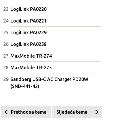
LogiLink PA0220
LogiLink PA0221
LogiLink PA0229
LogiLink PA0258
💻💼 Svestran i pouzdan, HP 15
🎮🚀 Snažan i spreman z
idealan je izbor za svakodnevni
akciju, Acer Nitro V 15 id
MaxMobile TR-274
rad, učenje i multimediju.
je izbor za gaming i zaht
zadatke bez kompromisa
MaxMobile TR-275
Sandberg USB-C AC Charger PD20W
(SND-441-42)
Prethodna tema
Sljedeća tema