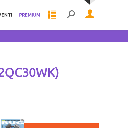
VENTI
PREMIUM
SB2QC30WK)