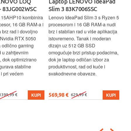
p LENOVO IdeaPad
Laptop LENOVO Ideapad
 83K7006SSC
1 - 82VG00V5SC
deaPad Slim 3 s Ryzen 5
Lenovo IdeaPad 1 donosi
rom i 16 GB RAM-a nudi
pouzdane performanse za
bilan rad u više aplikacija
svakodnevne zadatke uz AMD
eno. Tanak i moderan
Ryzen 3 procesor, 16 GB RAM-a i
uz 512 GB SSD
brzi 512 GB SSD. 15,6" zaslon
e brzi pristup podacima,
pruža ugodno iskustvo rada i
ptop odličan izbor za
preglednosti, dok lagan i
nost, rad od kuće i
jednostavan dizajn čini ovaj
evne obaveze.
laptop idealnim za učenje, posao i
osnovnu multimediju.
€
579,99 €
KUPI
KUPI
629,99 €