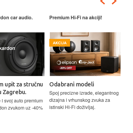
um Hi-Fi na akciji!
Premium industrijski dizajn.
IJA
AKCIJA
brani modeli
HARMAN KARDON
Citation ONE DUO MKIII
precizne izrade, elegantnog
na i vrhunskog zvuka za
Bežicni Hi-Fi zvucnik sa premiu
ki Hi-Fi doživljaj.
industrijskim dizajnom, Wi-Fi,
Bluetooth, Chromecast, Google
Assistant, kontrole na dodir,
snaga 40W, mogucnost