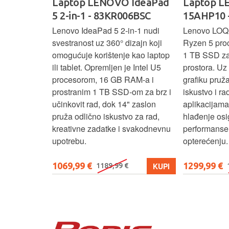
VO IdeaPad
Laptop LENOVO LOQ
Lapto
KR006BSC
15AHP10 - 83JG002WSC
Slim 3
 2‑in‑1 nudi
Lenovo LOQ 15AHP10 kombinira
Lenovo I
° dizajn koji
Ryzen 5 procesor, 16 GB RAM-a i
proceso
nje kao laptop
1 TB SSD za brz rad i dovoljno
brz i sta
en je Intel U5
prostora. Uz Nvidia RTX 5050
istovrem
GB RAM-a i
grafiku pruža odlično gaming
dizajn 
SSD‑om za brz i
iskustvo i rad u zahtjevnim
omogućuj
 14" zaslon
aplikacijama, dok optimizirano
dok je la
stvo za rad,
hlađenje osigurava stabilne
produktiv
e i svakodnevnu
performanse i pri većem
svakodn
opterećenju.
1299,99 €
569,98 
KUPI
KUPI
99 €
1399,99 €