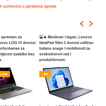
 EV punionica u garažama zgrada
deran i lagan, Lenovo
💻✨ Jednostavan, pouzdan i
 Slim 3 donosi odličan
praktičan, Lenovo IdeaPad 1
nage i mobilnosti za
idealan je izbor za svakodnevni
evni rad i
rad, učenje i bezbrižno
ivnost.
korištenje.