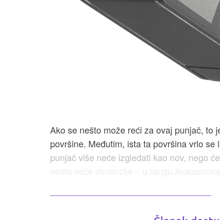
Ako se nešto može reći za ovaj punjač, to j
površine. Međutim, ista ta površina vrlo se
punjač više neće izgledati kao nov, nego će
nešto veće dimenzije – u rangu Avacomova