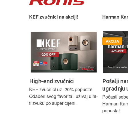
na akciji!
Harman Kardon car audio.
Premi
AKCIJA
AKC
učnici
Pošalji nam upit za stručnu
Oda
ugradnju u Zagrebu.
uz -20% popusta!
Spoj 
vorita i uživaj u hi-
dizaj
Počasti sebe i svoj auto premium
er cijeni.
istins
Harman Kardon zvukom uz -40%
popusta!