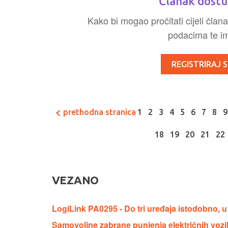
Članak dostu
Kako bi mogao pročitati cijeli člana
podacima te ima
REGISTRIRAJ S
prethodna stranica
1
2
3
4
5
6
7
8
9
18
19
20
21
22
VEZANO
LogiLink PA0295 - Do tri uređaja istodobno, u
Samovoljne zabrane punjenja električnih vozil