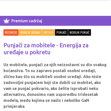
Premium sadržaj
RECENZIJE
MOBILNI UREĐAJI
OSTALO
PUNJAČI
MOBILNI PUNJAČ
Punjači za mobitele - Energija za
uređaje u pokretu
Uz mobitele, punjači za njih neizostavni su dio svakog
kućanstva. To su zapravo postali osobni uređaji,
slično kao što su mobiteli osobni uređaji. Ako niste
zadovoljni punjačem koji ste dobili uz mobitel, ako
vam se punjač pokvario, ako želite isprobati neku
alternativu, donosimo vam usporedbu tridesetak
modela, među kojima se našlo i nekoliko GaN
primjeraka