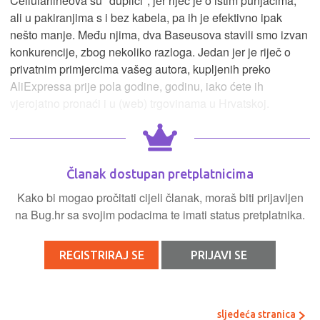
Cellularlineova su "duplići", jer riječ je o istim punjačima,
ali u pakiranjima s i bez kabela, pa ih je efektivno ipak
nešto manje. Među njima, dva Baseusova stavili smo izvan
konkurencije, zbog nekoliko razloga. Jedan jer je riječ o
privatnim primjercima vašeg autora, kupljenih preko
AliExpressa prije pola godine, godinu, iako ćete ih
vjerojatno pronaći i u (web) trgovinama u Hrvatskoj.
Članak dostupan pretplatnicima
Kako bi mogao pročitati cijeli članak, moraš biti prijavljen
na Bug.hr sa svojim podacima te imati status pretplatnika.
REGISTRIRAJ SE
PRIJAVI SE
sljedeća stranica