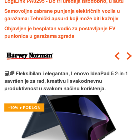
LogiLink PA0295 - Do tri uređaja istodobno, u autu
Samovoljne zabrane punjenja električnih vozila u
garažama: Tehnički apsurd koji može biti kažnjiv
Objavljen je besplatan vodič za postavljanje EV
punionica u garažama zgrada
💻🌈 Fleksibilan i elegantan, Lenovo IdeaPad 5 2‑in‑1
savršen je za rad, kreativu i svakodnevnu
produktivnost u svakom načinu korištenja.
-10% + POKLON