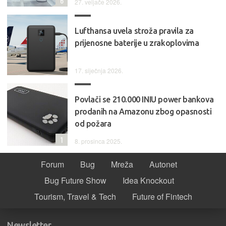
6
27. veljače 2026.
Lufthansa uvela stroža pravila za
prijenosne baterije u zrakoplovima
17. siječnja 2026.
Povlači se 210.000 INIU power bankova
prodanih na Amazonu zbog opasnosti
od požara
1
8. prosinca 2025.
Forum
Bug
Mreža
Autonet
Bug Future Show
Idea Knockout
Tourism, Travel & Tech
Future of Fintech
Newsletter