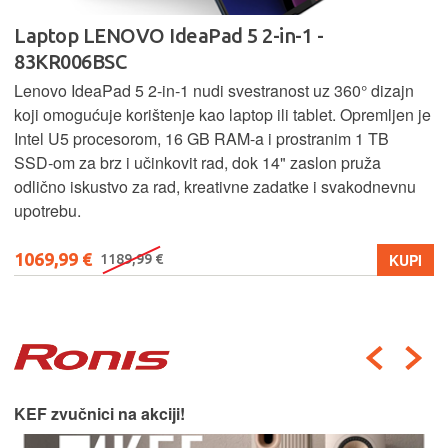
Laptop LENOVO IdeaPad 5 2-in-1 -
83KR006BSC
Lenovo IdeaPad 5 2‑in‑1 nudi svestranost uz 360° dizajn
koji omogućuje korištenje kao laptop ili tablet. Opremljen je
Intel U5 procesorom, 16 GB RAM-a i prostranim 1 TB
SSD‑om za brz i učinkovit rad, dok 14" zaslon pruža
odlično iskustvo za rad, kreativne zadatke i svakodnevnu
upotrebu.
1069,99 €
KUPI
1189,99 €
KEF zvučnici na akciji!