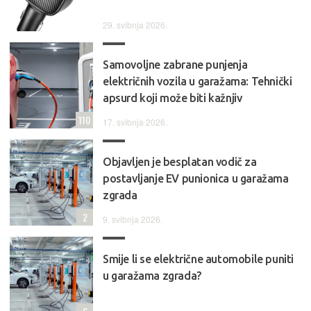
29. svibnja 2026.
Samovoljne zabrane punjenja
električnih vozila u garažama: Tehnički
apsurd koji može biti kažnjiv
110
17. svibnja 2026.
Objavljen je besplatan vodič za
postavljanje EV punionica u garažama
zgrada
2
9. svibnja 2026.
Smije li se električne automobile puniti
u garažama zgrada?