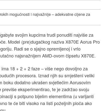
irokih mogućnosti i najvažnije – adekvatne cijene za
igabyte svojim kupcima trudi ponuditi najviše za
loče. Model (pre)dugačkog naziva X870E Aorus Pro
oriju. Radi se o sjajno opremljenoj i vrlo
trenutačno najsnažnijem AMD-ovom čipsetu X870E.
e ima 18 + 2 + 2 faze – više nego dovoljno za
 budućih procesora. Iznad njih su smješteni veliki
evom boku dodatno ukrašen svjetlećim Aorusovim
e previše eksperimentirao, te je zadržao svoju
aciji s potpuno bijelim elementima (u varijanti
no te će biti visoko na listi poželjnih ploča ako
onu.