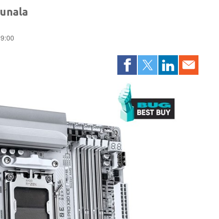
čunala
09:00