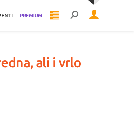
VENTI
PREMIUM
na, ali i vrlo