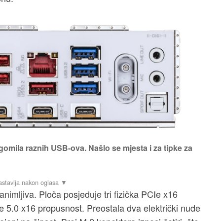
gomila raznih USB-ova. Našlo se mjesta i za tipke za
nimljiva. Ploča posjeduje tri fizička PCIe x16
e 5.0 x16 propusnost. Preostala dva električki nude