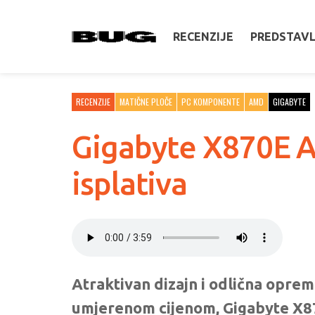
RECENZIJE
PREDSTAV
RECENZIJE
MATIČNE PLOČE
PC KOMPONENTE
AMD
GIGABYTE
Gigabyte X870E Ao
isplativa
Atraktivan dizajn i odlična opreml
umjerenom cijenom, Gigabyte X87