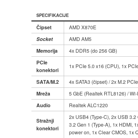
SPECIFIKACIJE
Čipset
AMD X870E
Socket
AMD AM5
Memorija
4x DDR5 (do 256 GB)
PCIe
1x PCIe 5.0 x16 (CPU), 1x PCIe 
konektori
SATA/M.2
4x SATA3 (čipset) / 2x M.2 PCIe
Mreža
5 GbE (Realtek RTL8126) / Wi-
Audio
Realtek ALC1220
2x USB4 (Type-C), 2x USB 3.2 
Stražnji
3.2 Gen 1 (Type-A), 1x HDMI, 1x
konektori
power on, 1x Clear CMOS, 1x Q