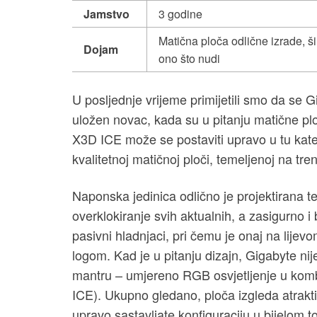
Jamstvo
3 godine
Matična ploča odlične izrade, š
Dojam
ono što nudi
U posljednje vrijeme primijetili smo da se G
uložen novac, kada su u pitanju matične p
X3D ICE može se postaviti upravo u tu kateg
kvalitetnoj matičnoj ploči, temeljenoj na 
Naponska jedinica odlično je projektirana t
overklokiranje svih aktualnih, a zasigurno i
pasivni hladnjaci, pri čemu je onaj na lij
logom. Kad je u pitanju dizajn, Gigabyte nij
mantru – umjereno RGB osvjetljenje u kombin
ICE). Ukupno gledano, ploča izgleda atraktiv
upravo sastavljate konfiguraciju u bijelom t