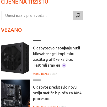
CIJENE NA TRŽIŠTU
VEZANO
Gigabyteovo napajanje nudi
kilovat snage i toplinsku
zaštitu grafičke kartice.
Testirali smo ga
Mario Baksa
petak
Gigabyte predstavio novu
seriju matičnih ploča za AM4
procesore
Matej Markovinović
petak