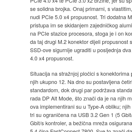
PCIe 4.0 x4 te PCIe 3.0 x2 brzine, jer su spo
se solidna brojka. Onaj primarni, s vlastiti
nudi PCIe 5.0 x4 propusnost. Tri dodatna M
pristupa im se skidanjem zajedničkog alumi
na PCIe stazice procesora, stoga je i on ko
da taj drugi M.2 konektor dijeli propusnos
SSD-ove sigurnije ugraditi u posljednja dva 
4.0 x4 propusnost.
Situacija na stražnjoj pločici s konektorima
njih ukupno 12. Na dno su postavljena čet
standardom, dok drugi par podržava standa
rada DP Alt Mode, što znači da je na njih m
ova implementirani su u Type-A obliku; njih
tri su ograničena na USB 3.2 Gen 1 (5 Gbit
Gbit/s kontroler, a bežična mreža osigura
5.4 čipa FastConnect 7800. Sve to znači da