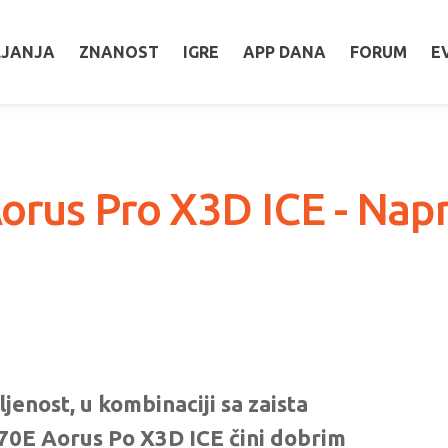
LJANJA
ZNANOST
IGRE
APP DANA
FORUM
E
rus Pro X3D ICE - Napred
jenost, u kombinaciji sa zaista
0E Aorus Po X3D ICE čini dobrim