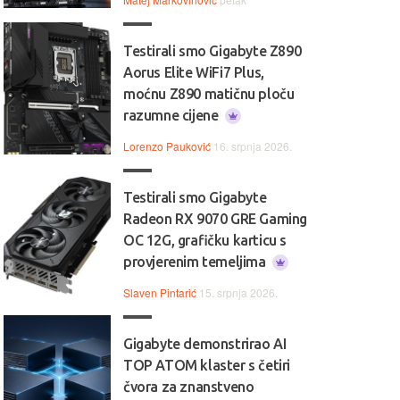
Testirali smo Gigabyte Z890
Aorus Elite WiFi7 Plus,
moćnu Z890 matičnu ploču
razumne cijene
Lorenzo Pauković
16. srpnja 2026.
Testirali smo Gigabyte
Radeon RX 9070 GRE Gaming
OC 12G, grafičku karticu s
provjerenim temeljima
Slaven Pintarić
15. srpnja 2026.
Gigabyte demonstrirao AI
TOP ATOM klaster s četiri
čvora za znanstveno