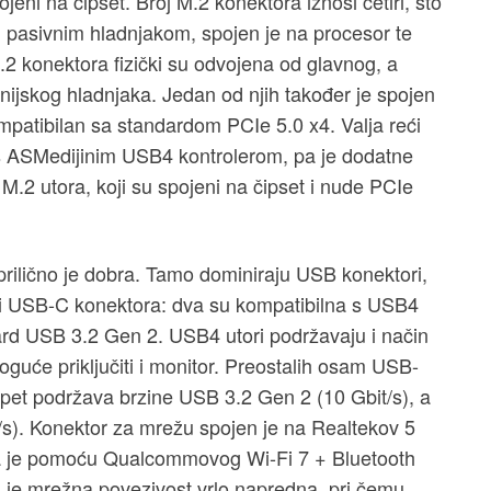
jeni na čipset. Broj M.2 konektora iznosi četiri, što
m, pasivnim hladnjakom, spojen je na procesor te
.2 konektora fizički su odvojena od glavnog, a
nijskog hladnjaka. Jedan od njih također je spojen
mpatibilan sa standardom PCIe 5.0 x4. Valja reći
t s ASMedijinim USB4 kontrolerom, pa je dodatne
M.2 utora, koji su spojeni na čipset i nude PCIe
 prilično je dobra. Tamo dominiraju USB konektori,
iri USB-C konektora: dva su kompatibilna s USB4
rd USB 3.2 Gen 2. USB4 utori podržavaju i način
oguće priključiti i monitor. Preostalih osam USB-
 pet podržava brzine USB 3.2 Gen 2 (10 Gbit/s), a
/s). Konektor za mrežu spojen je na Realtekov 5
na je pomoću Qualcommovog Wi-Fi 7 + Bluetooth
 je mrežna povezivost vrlo napredna, pri čemu