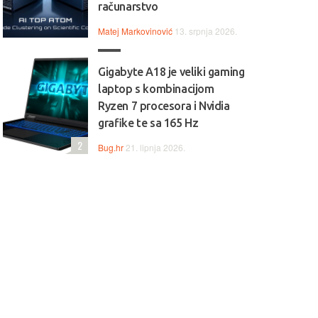
računarstvo
Matej Markovinović
13. srpnja 2026.
Gigabyte A18 je veliki gaming
laptop s kombinacijom
Ryzen 7 procesora i Nvidia
grafike te sa 165 Hz
2
Bug.hr
21. lipnja 2026.